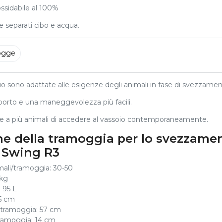
ossidabile al 100%
re separati cibo e acqua.
ogge
o sono adattate alle esigenze degli animali in fase di svezzamen
sporto e una maneggevolezza più facili.
re a più animali di accedere al vassoio contemporaneamente.
che della tramoggia per lo svezzame
 Swing R3
imali/tramoggia: 30-50
 kg
 95 L
25 cm
tramoggia: 57 cm
ramoggia: 14 cm