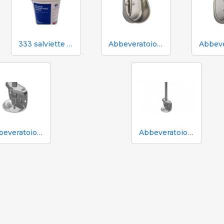
333 salviette umidificate per scrofe durante l'inseminazione
Abbeveratoio Aco Funki per scrofe di grossa taglia Multi-Drinker MAXI
Abbeveratoio in acciaio inox Aco Funki per suinetti in box parto
Abbeveratoio in acciaio inox Aco Funki per suinetti in box parto, tubo da 36 cm