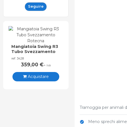
Seguire
Mangiatoia Swing R3
Tubo Svezzamento
Rotecna
ref: 3428
359,00
€
+ iva
Acquistare
Tramoggia per animali d
Meno sprechi alimen