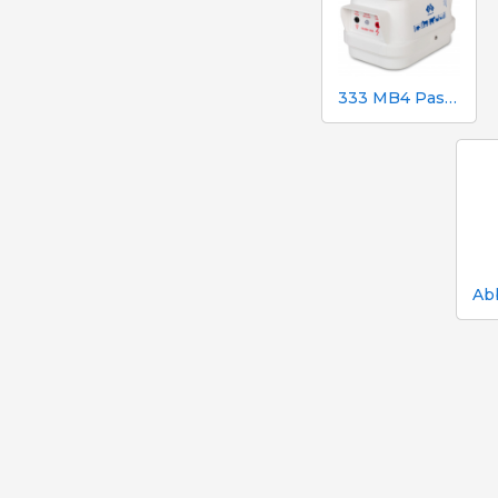
333 MB4 Pastore elettrico a batteria per cani e cavalli