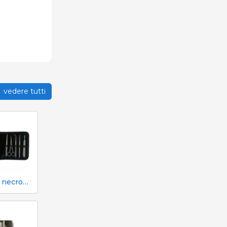
vedere tutti
Kit per necroscopia e dissezione 333 - 7 strumenti