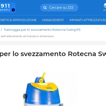
.911
Cercare su 333
ed attivi
IT
ENETICA-RIPRODUZIONE
MANAGEMENT
IMPIANTI-ATTREZZATUR
Tramoggia per lo svezzamento Rotecna Swing R3
, dall'allevamento all'industria alimentare.
per lo svezzamento Rotecna S