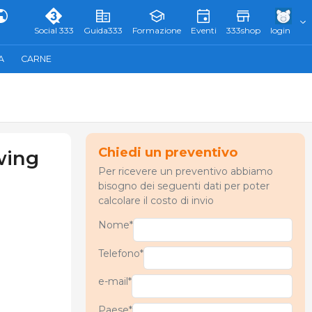
Social 333
Guida333
Formazione
Eventi
333shop
login
A
CARNE
Chiedi un preventivo
wing
Per ricevere un preventivo abbiamo
bisogno dei seguenti dati per poter
calcolare il costo di invio
Nome*
Telefono*
e-mail*
Paese*