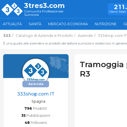
3tres3.com
211
Comunità Professionale
Utenti Reali 
Suinicola
ATTUALITÀ
SANITÀ
MERCATO-ECONOMIA
NUTRIZIONE
G
333
Catalogo di Aziende e Prodotti
Aziende
333shop.com IT
È una guida alle aziende e ai prodotti del settore suinicolo e zootecnico in genere
Tramoggia 
R3
Azienda
333shop.com IT
Spagna
796
Prodotti
35
Pubblicazioni
48
Followers