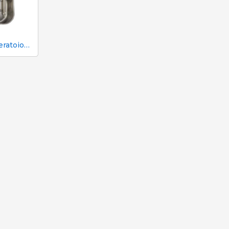
Abbeveratoio Aco Funki per scrofe Multi-Drinker MULTI