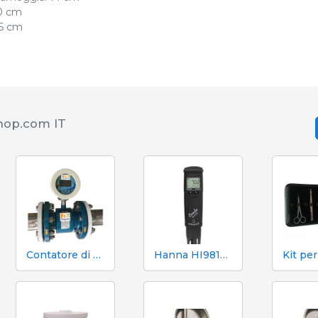
0 cm
35 cm
shop.com IT
Contatore di volume e azoto Mecaniques Segalés DN150
Hanna HI98130 pH, EC, TDS e tester di temperatura