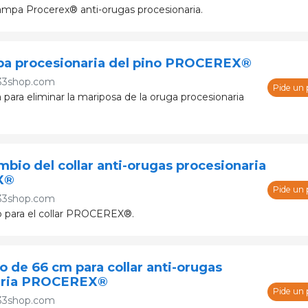
rampa Procerex® anti-orugas procesionaria.
pa procesionaria del pino PROCEREX®
33shop.com
Pide un
para eliminar la mariposa de la oruga procesionaria
mbio del collar anti-orugas procesionaria
X®
Pide un
33shop.com
 para el collar PROCEREX®.
 de 66 cm para collar anti-orugas
aria PROCEREX®
Pide un
33shop.com