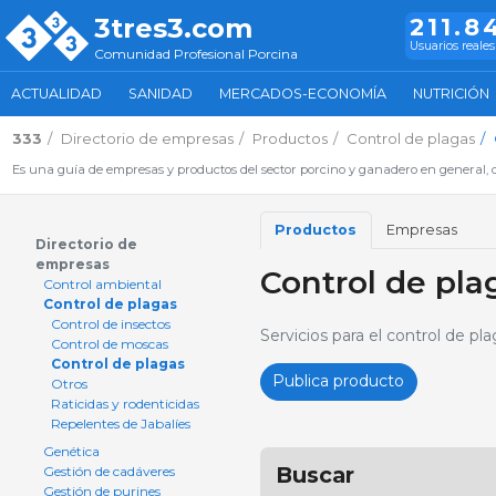
3tres3.com
211.8
Usuarios reales
Comunidad Profesional Porcina
ACTUALIDAD
SANIDAD
MERCADOS-ECONOMÍA
NUTRICIÓN
333
Directorio de empresas
Productos
Control de plagas
Es una guía de empresas y productos del sector porcino y ganadero en general, d
Productos
Empresas
Directorio de
empresas
Control de pla
Control ambiental
Control de plagas
Control de insectos
Servicios para el control de p
Control de moscas
Control de plagas
Publica producto
Otros
Raticidas y rodenticidas
Repelentes de Jabalíes
Genética
Buscar
Gestión de cadáveres
Gestión de purines