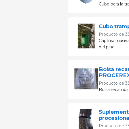
Cubo para la t
Cubo tram
Producto de
3
Captura masiva 
del pino.
Bolsa reca
PROCERE
Producto de
3
Bolsa recambio
Suplemento
procesion
Producto de
3