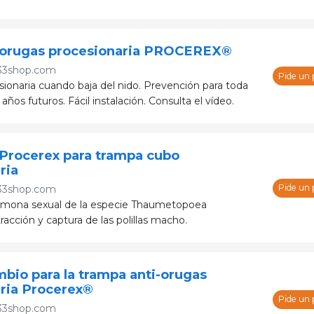
i-orugas procesionaria PROCEREX®
33shop.com
Pide un
sionaria cuando baja del nido. Prevención para toda
años futuros. Fácil instalación. Consulta el vídeo.
Procerex para trampa cubo
ria
Pide un
33shop.com
romona sexual de la especie Thaumetopoea
acción y captura de las polillas macho.
bio para la trampa anti-orugas
ria Procerex®
Pide un
33shop.com