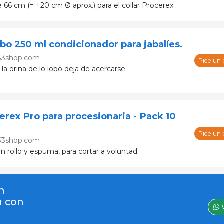
66 cm (= +20 cm Ø aprox.) para el collar Procerex.
obo 250 ml condicionador para jabalíes.
33shop.com
Pide un
er la orina de lo lobo deja de acercarse.
erex Pro para procesionaria - Pack 10
Pide un
33shop.com
n rollo y espuma, para cortar a voluntad
n
a con