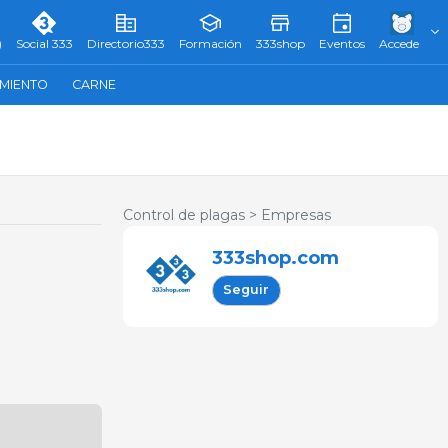
)
Social 333
Directorio333
Formación
333shop
Eventos
Accede
AMIENTO
CARNE
Control de plagas >
Empresas
333shop.com
Seguir