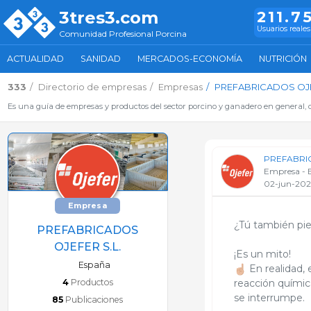
3tres3.com
211.7
Usuarios reales
Comunidad Profesional Porcina
ACTUALIDAD
SANIDAD
MERCADOS-ECONOMÍA
NUTRICIÓN
333
Directorio de empresas
Empresas
PREFABRICADOS OJE
Es una guía de empresas y productos del sector porcino y ganadero en general, d
PREFABRIC
Empresa - 
02-jun-20
Empresa
¿Tú también pie
PREFABRICADOS
OJEFER S.L.
¡Es un mito!
España
En realidad, 
4
Productos
reacción química
se interrumpe.
85
Publicaciones