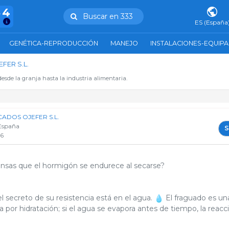
54
Buscar en 333
ES (España
GENÉTICA-REPRODUCCIÓN
MANEJO
INSTALACIONES-EQUIP
FER S.L.
esde la granja hasta la industria alimentaria.
ADOS OJEFER S.L.
España
S
26
nsas que el hormigón se endurece al secarse?
el secreto de su resistencia está en el agua.
El fraguado es un
 por hidratación; si el agua se evapora antes de tiempo, la reacc