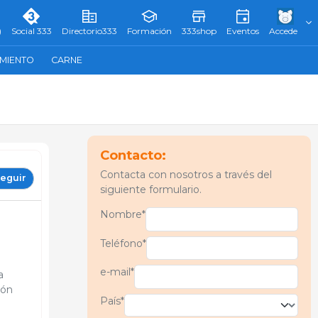
)
Social 333
Directorio333
Formación
333shop
Eventos
Accede
AMIENTO
CARNE
Contacto:
Contacta con nosotros a través del
eguir
siguiente formulario.
Nombre*
Teléfono*
e-mail*
a
ión
País*