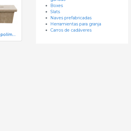
Boxes
Slats
Naves prefabricadas
Herramientas para granja
Carros de cadáveres
Tapón polímero limpieza paridera slat plástico