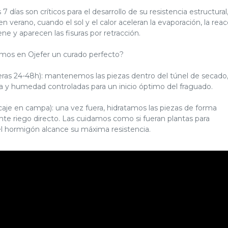
 días son críticos para el desarrollo de su resistencia estructural
 verano, cuando el sol y el calor aceleran la evaporación, la reac
ne y aparecen las fisuras por retracción.
os en Ojefer un curado perfecto?
eras 24-48h): mantenemos las piezas dentro del túnel de secado
 y humedad controladas para un inicio óptimo del fraguado.
aje en campa): una vez fuera, hidratamos las piezas de forma
te riego directo. Las cuidamos como si fueran plantas para
el hormigón alcance su máxima resistencia.