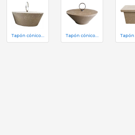
Tapón cónico para fosa de purines. Polímero Ø220x90 mm
Tapón cónico para fosa de purines. Polímero Ø310x120 mm