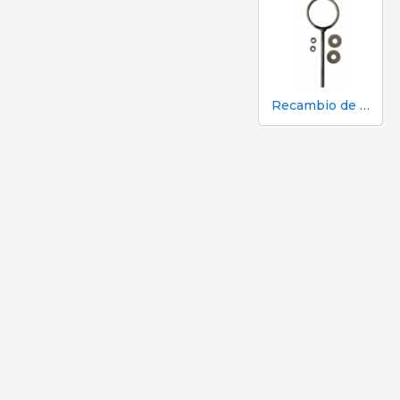
Recambio de anilla inox del tapón cónico polímero Ø310x120 mm para fosa purines