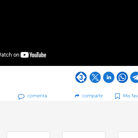
comenta
compartir
Mis fav