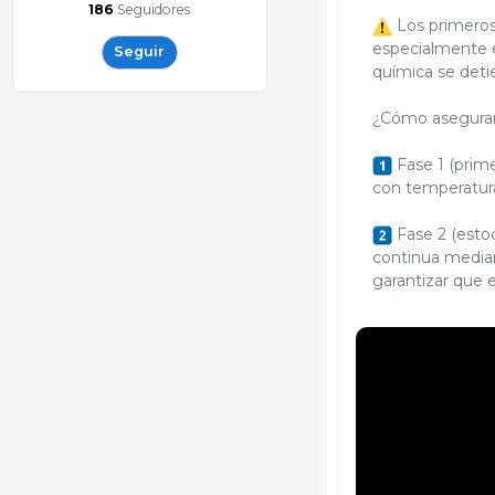
186
Seguidores
Los primeros 7
especialmente en
Seguir
química se detie
¿Cómo aseguram
Fase 1 (prim
con temperatura
Fase 2 (estoc
continua median
garantizar que 