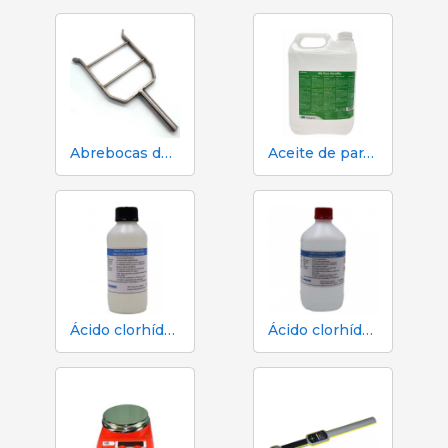
Abrebocas de acero inox para cerdos
Aceite de parafina 5 L. Lubricante
Ácido clorhídrico HCL 25 % 1 L detección de triquinas
Ácido clorhídrico HCL 25 % 2,5 L para la detección de triquina