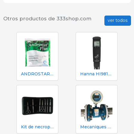
Otros productos de 333shop.com
ver todos
ANDROSTAR PLUS 47 g / 100 L - Diluyente para semen de larga duración
Hanna HI98130 Tester pH, CE, TDS y Temperatura
Kit de necropsia y disección 333 - 7 instrumentos
Mecaniques Segalés DN150 Contador volumen y nitrógeno