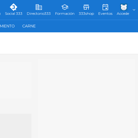
)
Social 333
Directorio333
Formación
333shop
Eventos
Accede
AMIENTO
CARNE