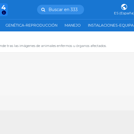
54
Buscar en 333
ES (España
GENÉTICA-REPRODUCCIÓN
MANEJO
INSTALACIONES-EQUIP
de tras las imágenes de animales enfermos u órganos afectados.