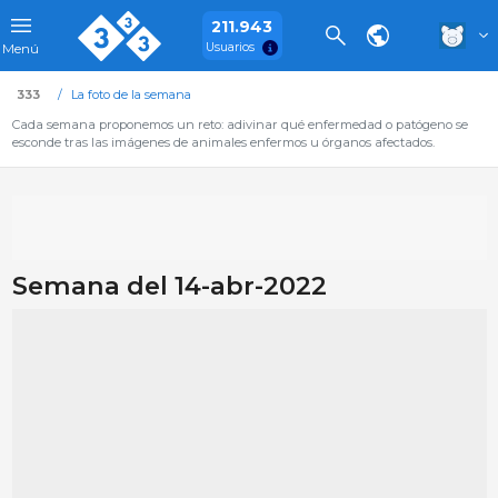
211.943
Usuarios
Menú
333
La foto de la semana
Cada semana proponemos un reto: adivinar qué enfermedad o patógeno se
esconde tras las imágenes de animales enfermos u órganos afectados.
Semana del 14-abr-2022