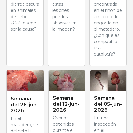
diarrea oscura
estas
encontrada
en animales
lesiones
en el riñón de
de cebo.
puedes
un cerdo de
¿Cuál puede
observar en
engorde en
ser la causa?
la imagen?
el matadero.
¿Con qué es
compatible
esta
patología?
Semana
Semana
Semana
del 12-jun-
del 05-jun-
del 26-jun-
2026
2026
2026
Ovarios
En una
En el
obtenidos
inspección
matadero, se
durante el
en el
detectó la