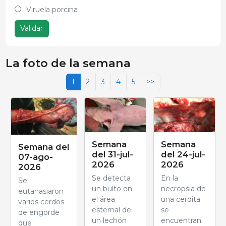
Viruela porcina
Validar
La foto de la semana
1
2
3
4
5
>>
Semana
Semana
Semana del
del 31-jul-
del 24-jul-
07-ago-
2026
2026
2026
Se detecta
En la
Se
un bulto en
necropsia de
eutanasiaron
el área
una cerdita
varios cerdos
esternal de
se
de engorde
un lechón
encuentran
que