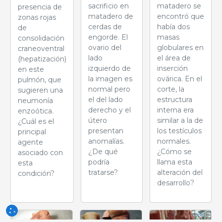
sacrificio en
matadero se
presencia de
matadero de
encontró que
zonas rojas
cerdas de
había dos
de
engorde. El
masas
consolidación
ovario del
globulares en
craneoventral
lado
el área de
(hepatización)
izquierdo de
inserción
en este
la imagen es
ovárica. En el
pulmón, que
normal pero
corte, la
sugieren una
el del lado
estructura
neumonía
derecho y el
interna era
enzoótica.
útero
similar a la de
¿Cuál es el
presentan
los testículos
principal
anomalías.
normales.
agente
¿De qué
¿Cómo se
asociado con
podría
llama esta
esta
tratarse?
alteración del
condición?
desarrollo?