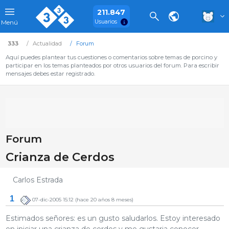
211.847
Usuarios
Menú
333
Actualidad
Forum
Aquí puedes plantear tus cuestiones o comentarios sobre temas de porcino y
participar en los temas planteados por otros usuarios del forum. Para escribir
mensajes debes estar registrado.
Forum
Crianza de Cerdos
Carlos Estrada
1
07-dic-2005 15:12
(hace 20 años 8 meses)
Estimados señores: es un gusto saludarlos. Estoy interesado
en iniciar una crianza de cerdos y me gustaria conocer