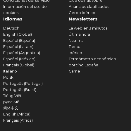
Condiciones del servicio
Qué opinas sobre...
Información del uso de
Anuncios clasificados
cookies
Cerdo Ibérico
Idiomas
Newsletters
Deutsch
La web en 3 minutos
English (Global)
Última hora
Español (España)
Nutrimail
Español (Latam)
Tienda
Español (Argentina)
Ibérico
Español (México)
Termómetro económico
Français (Global)
porcino España
Italiano
Carne
Polski
Português (Portugal)
Português (Brasil)
Tiếng Việt
русский
简体中文
English (Africa)
Français (Africa)