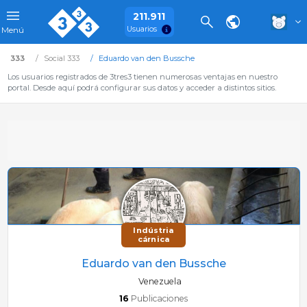
211.911
Usuarios
Menú
333
Social 333
Eduardo van den Bussche
Los usuarios registrados de 3tres3 tienen numerosas ventajas en nuestro
portal. Desde aquí podrá configurar sus datos y acceder a distintos sitios.
Indústria
cárnica
Eduardo van den Bussche
Venezuela
16
Publicaciones