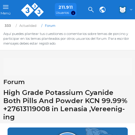
211.911
Usuarios
Menú
333
Actualidad
Forum
Aquí puedes plantear tus cuestiones o comentarios sobre temas de porcino y
participar en los temas planteados por otros usuarios del forum. Para escribir
mensajes debes estar registrado.
Forum
High Grade Potassium Cyanide
Both Pills And Powder KCN 99.99%
+27613119008 in Lenasia ,Ver­eenig­
ing