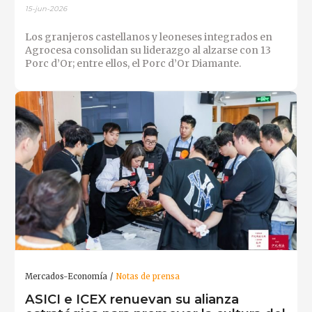
15-jun-2026
Los granjeros castellanos y leoneses integrados en
Agrocesa consolidan su liderazgo al alzarse con 13
Porc d’Or; entre ellos, el Porc d’Or Diamante.
Mercados-Economía
Notas de prensa
ASICI e ICEX renuevan su alianza