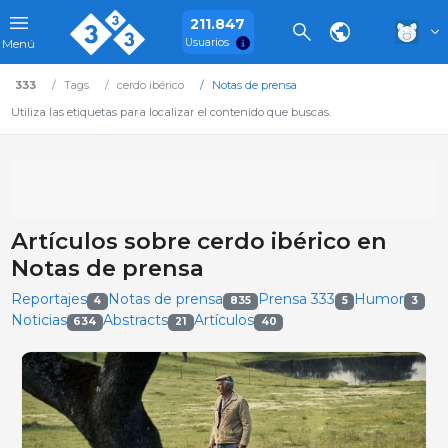
211.847
Usuarios
Menú
333
Tags
cerdo ibérico
Notas de prensa
Utiliza las etiquetas para localizar el contenido que buscas.
Artículos sobre cerdo ibérico en
Notas de prensa
Reportajes
Notas de prensa
Prensa 333
Humor
4
835
5
3
Noticias
Abstracts
Artículos
634
21
40