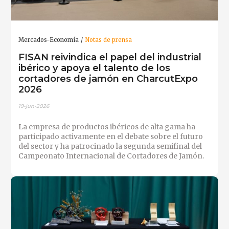
Mercados-Economía
Notas de prensa
FISAN reivindica el papel del industrial
ibérico y apoya el talento de los
cortadores de jamón en CharcutExpo
2026
19-jun-2026
La empresa de productos ibéricos de alta gama ha
participado activamente en el debate sobre el futuro
del sector y ha patrocinado la segunda semifinal del
Campeonato Internacional de Cortadores de Jamón.