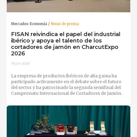
Mercados-Economía
Notas de prensa
FISAN reivindica el papel del industrial
ibérico y apoya el talento de los
cortadores de jamón en CharcutExpo
2026
19-jun-2026
La empresa de productos ibéricos de alta gama ha
participado activamente en el debate sobre el futuro
del sector y ha patrocinado la segunda semifinal del
Campeonato Internacional de Cortadores de Jamón.