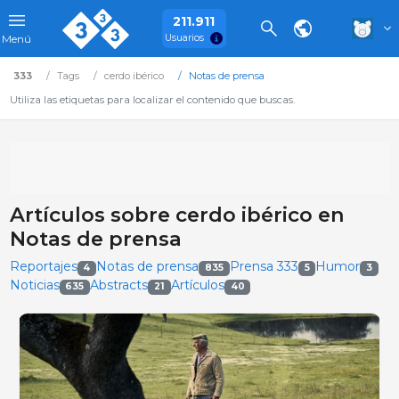
211.911
Usuarios
Menú
333
Tags
cerdo ibérico
Notas de prensa
Utiliza las etiquetas para localizar el contenido que buscas.
Artículos sobre cerdo ibérico en
Notas de prensa
Reportajes
Notas de prensa
Prensa 333
Humor
4
835
5
3
Noticias
Abstracts
Artículos
635
21
40