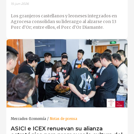
15-jun-2026
Los granjeros castellanos y leoneses integrados en
Agrocesa consolidan su liderazgo al alzarse con 13
Porc d’Or; entre ellos, el Porc d’Or Diamante.
Mercados-Economía
Notas de prensa
ASICI e ICEX renuevan su alianza