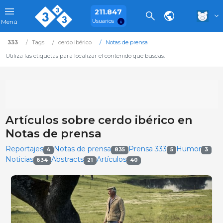
211.847
Usuarios
Menú
333
Tags
cerdo ibérico
Notas de prensa
Utiliza las etiquetas para localizar el contenido que buscas.
Artículos sobre cerdo ibérico en
Notas de prensa
Reportajes
Notas de prensa
Prensa 333
Humor
4
835
5
3
Noticias
Abstracts
Artículos
634
21
40