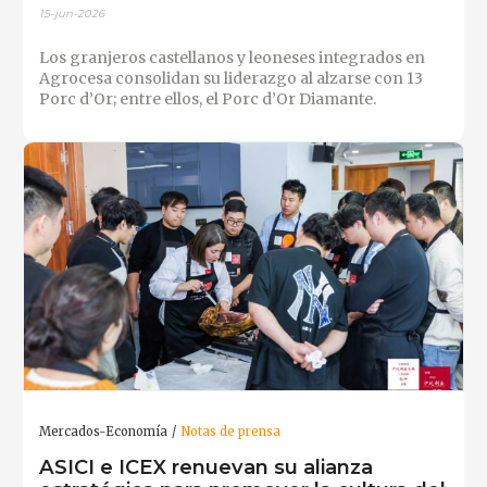
15-jun-2026
Los granjeros castellanos y leoneses integrados en
Agrocesa consolidan su liderazgo al alzarse con 13
Porc d’Or; entre ellos, el Porc d’Or Diamante.
Mercados-Economía
Notas de prensa
ASICI e ICEX renuevan su alianza