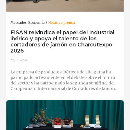
Mercados-Economía
Notas de prensa
FISAN reivindica el papel del industrial
ibérico y apoya el talento de los
cortadores de jamón en CharcutExpo
2026
19-jun-2026
La empresa de productos ibéricos de alta gama ha
participado activamente en el debate sobre el futuro
del sector y ha patrocinado la segunda semifinal del
Campeonato Internacional de Cortadores de Jamón.