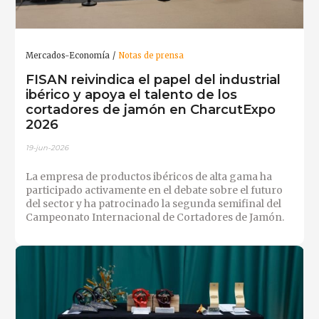
Mercados-Economía
Notas de prensa
FISAN reivindica el papel del industrial
ibérico y apoya el talento de los
cortadores de jamón en CharcutExpo
2026
19-jun-2026
La empresa de productos ibéricos de alta gama ha
participado activamente en el debate sobre el futuro
del sector y ha patrocinado la segunda semifinal del
Campeonato Internacional de Cortadores de Jamón.