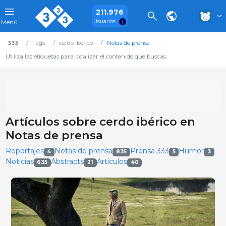
211.976
Usuarios
Menú
333
Tags
cerdo ibérico
Notas de prensa
Utiliza las etiquetas para localizar el contenido que buscas.
Artículos sobre cerdo ibérico en
Notas de prensa
Reportajes
Notas de prensa
Prensa 333
Humor
4
835
5
3
Noticias
Abstracts
Artículos
635
21
40