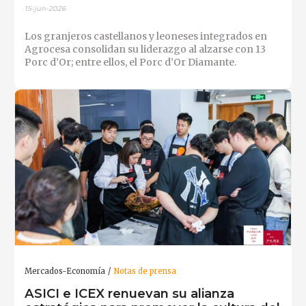
15-jun-2026
Los granjeros castellanos y leoneses integrados en
Agrocesa consolidan su liderazgo al alzarse con 13
Porc d’Or; entre ellos, el Porc d’Or Diamante.
Mercados-Economía
Notas de prensa
ASICI e ICEX renuevan su alianza