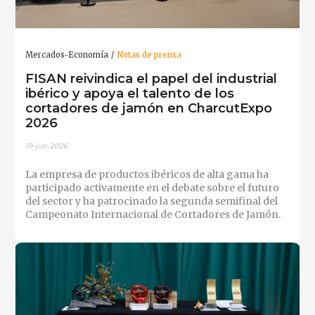
Mercados-Economía
Notas de prensa
FISAN reivindica el papel del industrial
ibérico y apoya el talento de los
cortadores de jamón en CharcutExpo
2026
19-jun-2026
La empresa de productos ibéricos de alta gama ha
participado activamente en el debate sobre el futuro
del sector y ha patrocinado la segunda semifinal del
Campeonato Internacional de Cortadores de Jamón.