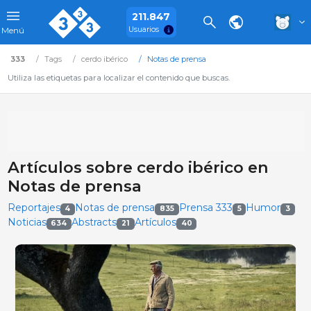
211.847
Usuarios
Menú
333
Tags
cerdo ibérico
Notas de prensa
Utiliza las etiquetas para localizar el contenido que buscas.
Artículos sobre cerdo ibérico en
Notas de prensa
Reportajes
Notas de prensa
Prensa 333
Humor
4
835
5
3
Noticias
Abstracts
Artículos
634
21
40