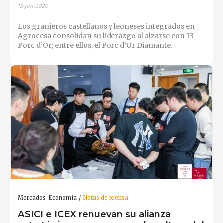
15-jun-2026
Los granjeros castellanos y leoneses integrados en
Agrocesa consolidan su liderazgo al alzarse con 13
Porc d’Or; entre ellos, el Porc d’Or Diamante.
Mercados-Economía
Notas de prensa
ASICI e ICEX renuevan su alianza