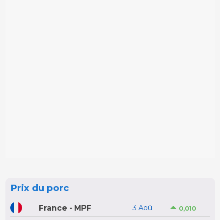
Prix du porc
France - MPF
3 Aoû
0,010