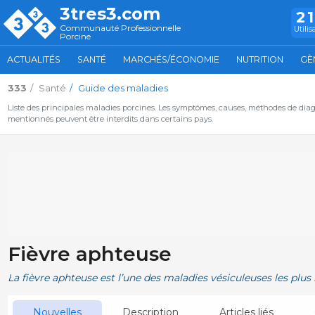
3tres3.com
2
Communauté Professionnelle
Utilis
Porcine
ACTUALITÉS
SANTÉ
MARCHÉS/ÉCONOMIE
NUTRITION
GÈ
333
Santé
Guide des maladies
Liste des principales maladies porcines. Les symptômes, causes, méthodes de diag
mentionnés peuvent être interdits dans certains pays.
Fièvre aphteuse
La fièvre aphteuse est l’une des maladies vésiculeuses les plus
Nouvelles
Description
Articles liés