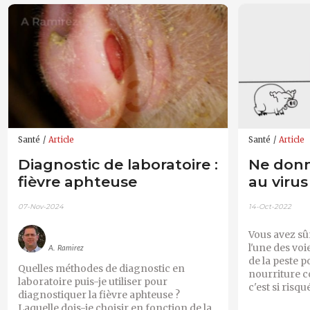
Santé
Article
Santé
Article
Diagnostic de laboratoire :
Ne donn
fièvre aphteuse
au virus
07-Nov-2024
14-Oct-2022
Vous avez s
l'une des voi
A. Ramirez
de la peste p
Quelles méthodes de diagnostic en
nourriture c
laboratoire puis-je utiliser pour
c'est si risqu
diagnostiquer la fièvre aphteuse ?
Laquelle dois-je choisir en fonction de la