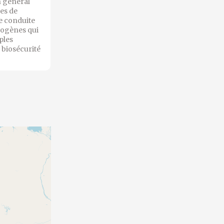
n général
es de
de conduite
hogènes qui
ples
 biosécurité