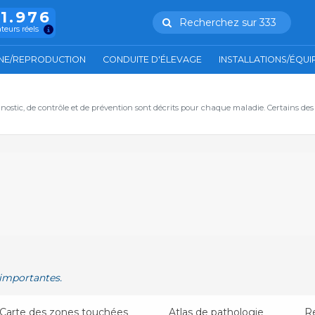
11.976
Recherchez sur 333
ateurs réels
NE/REPRODUCTION
CONDUITE D'ÉLEVAGE
INSTALLATIONS/ÉQU
nostic, de contrôle et de prévention sont décrits pour chaque maladie. Certains des
 importantes.
Carte des zones touchées
Atlas de pathologie
R