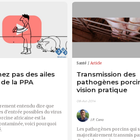
Santé
Article
ez pas des ailes
Transmission des
 de la PPA
pathogènes porcin
vision pratique
08-Avr-2014
ûrement entendu dire que
es d'entrée possibles du virus
orcine africaine est la
J.P. Cano
ontaminée, voici pourquoi
Les pathogènes porcins qui 
é.
majoritairement transmis pa