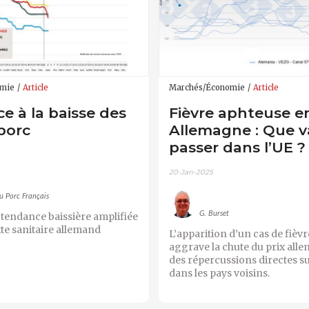
omie
Article
Marchés/Économie
Article
e à la baisse des
Fièvre aphteuse e
porc
Allemagne : Que va
passer dans l’UE ?
20-Jan-2025
u Porc Français
G. Burset
 tendance baissière amplifiée
xte sanitaire allemand
L’apparition d’un cas de fièv
aggrave la chute du prix all
des répercussions directes su
dans les pays voisins.