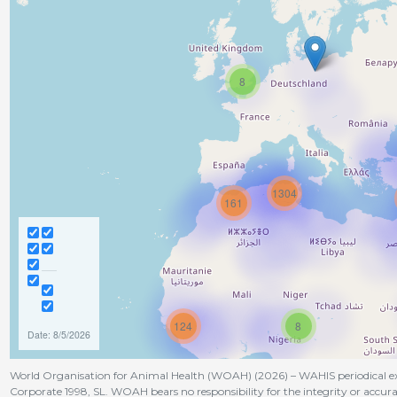
8
1304
161
124
8
Date: 8/5/2026
World Organisation for Animal Health (WOAH) (2026) – WAHIS periodical ext
Corporate 1998, SL. WOAH bears no responsibility for the integrity or accura