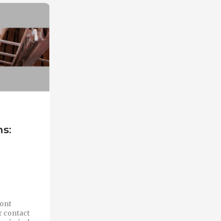
s:
sont
r contact