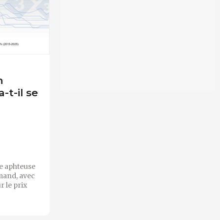
n
-t-il se
re aphteuse
emand, avec
r le prix