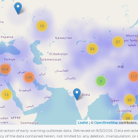
10
37
84
924
117
109
9
13
92
39
Leaflet
| ©
OpenStreetMap
contributors
raction of early warning outbreak data. Retrieved on 8/5/2026. Data extract
cy of the data contained herein, not limited to: any deletion, manipulation, or