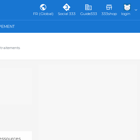
FR (Global)
Social 333
Guide333
333shop
login
IPEMENT
 traitements
essources