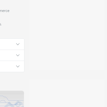
mmerce
.