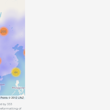
205
914
44
, Points © 2012 LINZ
ed by 333
 reformatting of