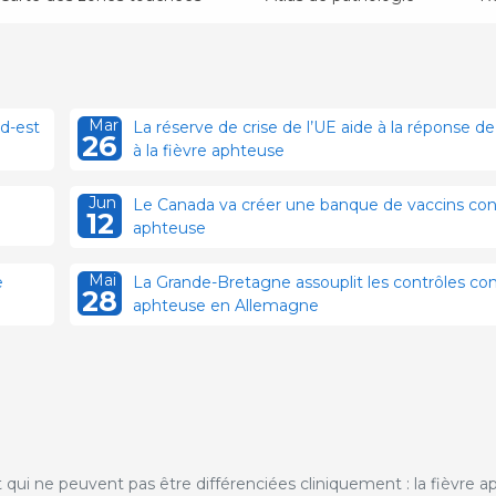
Mar
d-est
La réserve de crise de l’UE aide à la réponse d
26
à la fièvre aphteuse
Jun
Le Canada va créer une banque de vaccins cont
12
aphteuse
Mai
e
La Grande-Bretagne assouplit les contrôles cont
28
aphteuse en Allemagne
t qui ne peuvent pas être différenciées cliniquement : la fièvre a