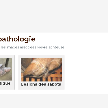
9
7
7
3
pathologie
as les images associées Fièvre aphteuse
tique
Lésions des sabots