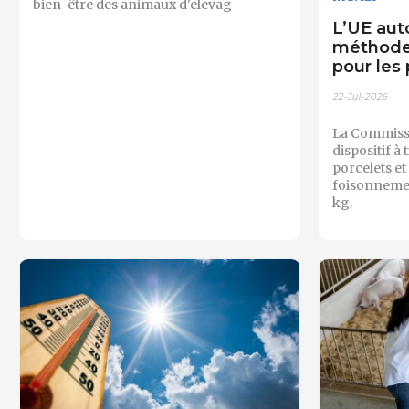
bien-être des animaux d'élevag
L’UE aut
méthode
pour les
22-Jul-2026
La Commissi
dispositif à
porcelets et
foisonnemen
kg.