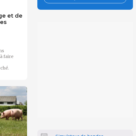
ge et de
les
ns
à faire
ché.