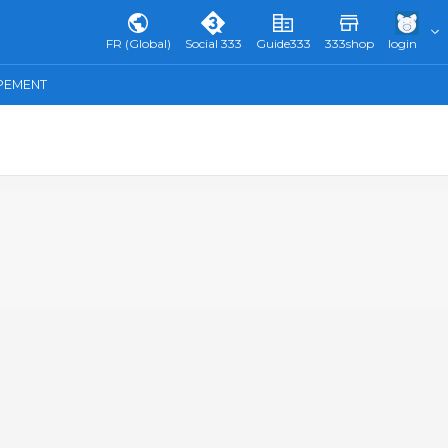
FR (Global)
Social 333
Guide333
333shop
login
IPEMENT