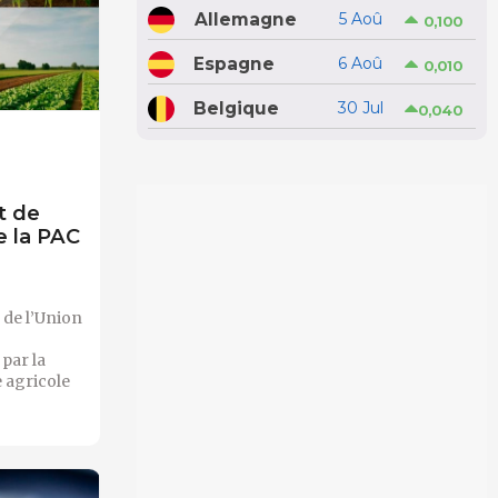
Allemagne
5 Aoû
0,100
Espagne
6 Aoû
0,010
Belgique
30 Jul
0,040
t de
e la PAC
 de l’Union
 par la
 agricole