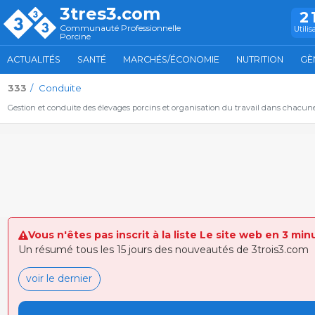
3tres3.com
2
Communauté Professionnelle
Utilis
Porcine
ACTUALITÉS
SANTÉ
MARCHÉS/ÉCONOMIE
NUTRITION
GÈ
333
Conduite
Gestion et conduite des élevages porcins et organisation du travail dans chacun
Vous n'êtes pas inscrit à la liste Le site web en 3 min
Un résumé tous les 15 jours des nouveautés de 3trois3.com
voir le dernier