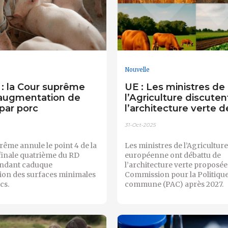
Nouvelle
: la Cour suprême
UE : Les ministres de
'augmentation de
l’Agriculture discuten
 par porc
l’architecture verte d
31-Oct-2025
rême annule le point 4 de la
Les ministres de l’Agriculture
 finale quatrième du RD
européenne ont débattu de
endant caduque
l’architecture verte proposée
ion des surfaces minimales
Commission pour la Politique
cs.
commune (PAC) après 2027.