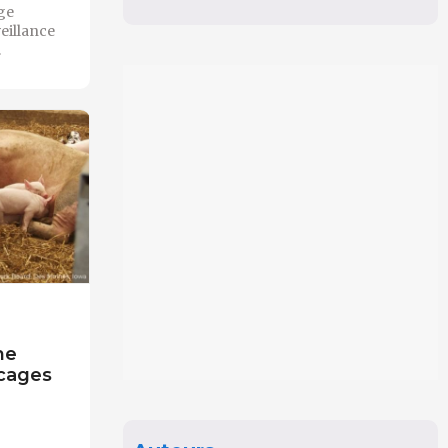
ge
veillance
.
me
 cages