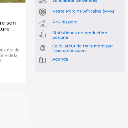
Simulateur de bandes
Peste Porcine Africaine (PPA)
Prix du porc
me son
ture
Statistiques de production
porcine
Calculateur de traitement par
istère de
l’eau de boisson
tère de la
Agenda
l