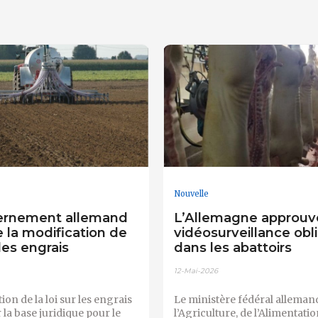
Nouvelle
ernement allemand
L’Allemagne approuve
 la modification de
vidéosurveillance obl
 les engrais
dans les abattoirs
12-Mai-2026
ion de la loi sur les engrais
Le ministère fédéral alleman
r la base juridique pour le
l’Agriculture, de l’Alimentatio