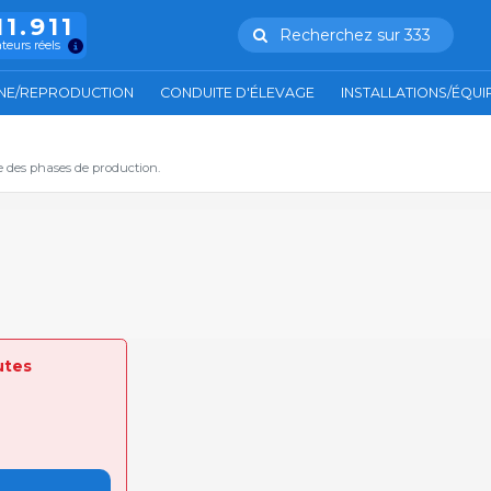
11.911
Recherchez sur 333
ateurs réels
NE/REPRODUCTION
CONDUITE D'ÉLEVAGE
INSTALLATIONS/ÉQU
e des phases de production.
utes