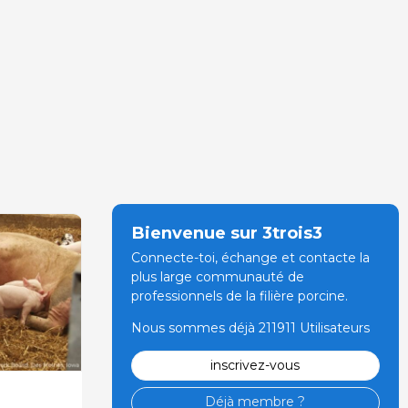
Bienvenue sur 3trois3
Connecte-toi, échange et contacte la
plus large communauté de
professionnels de la filière porcine.
Nous sommes déjà 211911 Utilisateurs
inscrivez-vous
Déjà membre ?