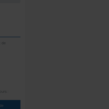
t de
urs :
de