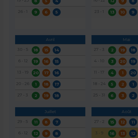
8
5
4
12
9
8
26 - 1
23 - 1
9
6
5
13
10
9
Avril
Mai
30 - 5
27 - 3
18
15
14
2
19
18
6 - 12
4 - 10
19
16
15
3
20
19
13 - 19
11 - 17
20
17
16
4
1
20
20 - 26
18 - 24
1
18
17
5
2
1
27 - 3
25 - 31
2
19
18
6
3
2
Juillet
Août
29 - 5
27 - 2
11
8
7
15
12
11
6 - 12
3 - 9
12
9
8
16
13
12