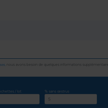
ses,
nous avons besoin de quelques informations supplémentaire
chettes / lot
% sans œstrus