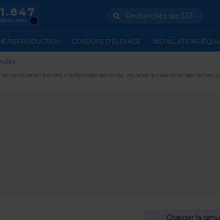
11.847
Recherchez sur 333
ateurs réels
NE/REPRODUCTION
CONDUITE D'ÉLEVAGE
INSTALLATIONS/ÉQU
andes
 de conduite en bandes à différentes semaines, visualise le calendrier des tâches,
Charger la simu