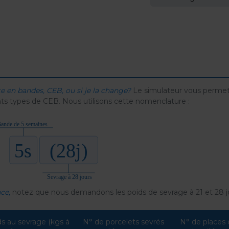
e en bandes, CEB, ou si je la change?
Le simulateur vous perme
ts types de CEB. Nous utilisons cette nomenclature :
nce,
notez que nous demandons les poids de sevrage à 21 et 28 jo
ds au sevrage (kgs à
N° de porcelets sevrés
N° de places 