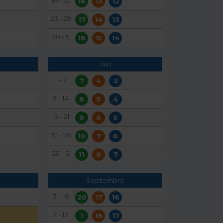
16
13
12
23 - 29
17
14
13
30 - 5
18
15
14
Juin
1 - 7
7
4
3
8 - 14
8
5
4
15 - 21
9
6
5
22 - 28
10
7
6
29 - 5
11
8
7
Septembre
31 - 6
20
17
16
7 - 13
1
18
17