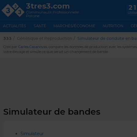
3tres3.com
2
Communauté Professionnelle
Utilis
Porcine
ACTUALITÉS
SANTÉ
MARCHÉS/ÉCONOMIE
NUTRITION
GÈ
333
Génétique et Reproduction
Simulateur de conduite en b
Créé par
Carles Casanovas
, compare les données de production avec les systèmes
votre élevage et simule ce que serait un changement de bande.
Simulateur de bandes
Simulateur