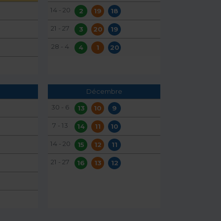
14 - 20
2
19
18
21 - 27
3
20
19
28 - 4
4
1
20
Décembre
30 - 6
13
10
9
7 - 13
14
11
10
14 - 20
15
12
11
21 - 27
16
13
12