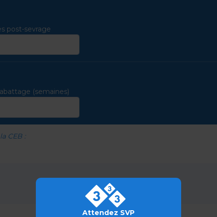
s post-sevrage
'abattage (semaines)
 la CEB :
Attendez SVP