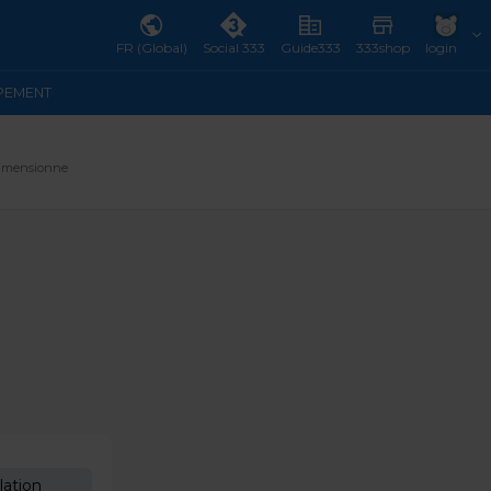
FR (Global)
Social 333
Guide333
333shop
login
IPEMENT
 dimensionne
lation