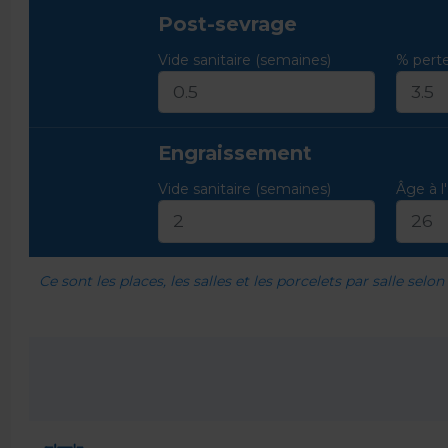
Post-sevrage
Vide sanitaire (semaines)
% perte
Engraissement
Vide sanitaire (semaines)
Âge à l
Ce sont les places, les salles et les porcelets par salle selon