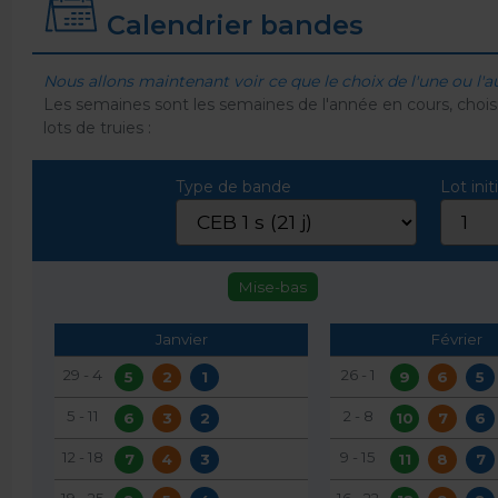
Calendrier bandes
Nous allons maintenant voir ce que le choix de l'une ou l'
Les semaines sont les semaines de l'année en cours, choi
lots de truies :
Type de bande
Lot initi
Mise-bas
Janvier
Février
29 - 4
26 - 1
5
2
1
9
6
5
5 - 11
2 - 8
6
3
2
10
7
6
12 - 18
9 - 15
7
4
3
11
8
7
19 - 25
16 - 22