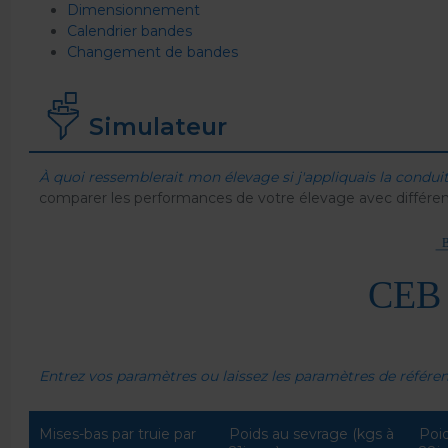
Dimensionnement
Calendrier bandes
Changement de bandes
Simulateur
À quoi ressemblerait mon élevage si j'appliquais la conduit
comparer les performances de votre élevage avec différen
Entrez vos paramètres ou laissez les paramètres de référe
Mises-bas par truie par
Poids au sevrage (kgs à
Poi