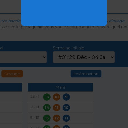
autre bande signifie pour les tâches hebdomadaires de l'élevage.
sissez celle par laquelle vous voulez commencer et avec quel n
al
Semaine initiale
Sevrage
Insémination
Mars
23 - 1
13
10
9
2 - 8
14
11
10
9 - 15
15
12
11
16 - 22