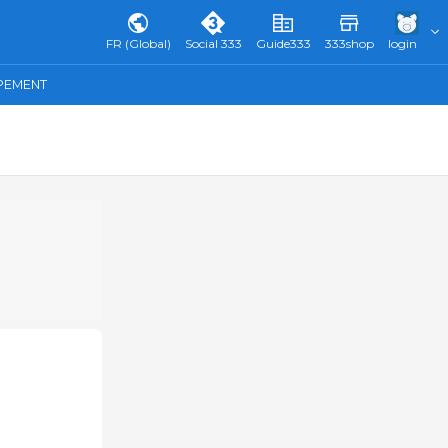
FR (Global)
Social 333
Guide333
333shop
login
IPEMENT