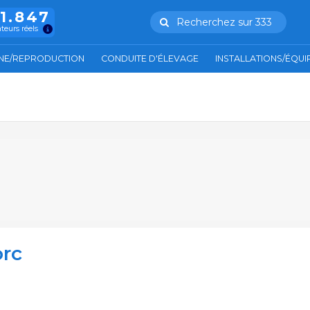
11.847
Recherchez sur 333
ateurs réels
NE/REPRODUCTION
CONDUITE D'ÉLEVAGE
INSTALLATIONS/ÉQU
orc