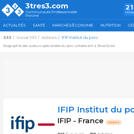
3tres3.com
2
Communauté Professionnelle
Utilis
Porcine
ACTUALITÉS
SANTÉ
MARCHÉS/ÉCONOMIE
NUTRITION
GÈ
333
Social 333
Auteurs
IFIP Institut du porc
Biographie des auteurs spécialistes du porc collaborant à 3trois3,com
IFIP Institut du p
IFIP - France
Auteurs