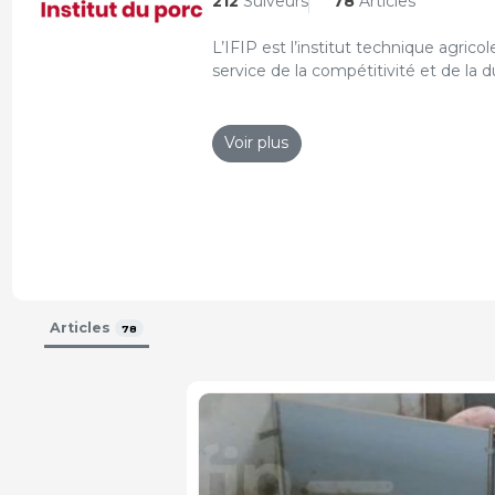
212
Suiveurs
78
Articles
L’IFIP est l’institut technique agri
service de la compétitivité et de la dur
Curriculum actualisé : 26-Jun-2019
Voir plus
Articles
78