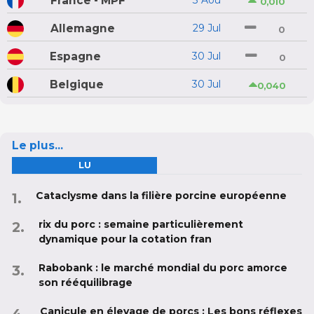
France - MPF
3 Aoû
0,010
Allemagne
29 Jul
0
Espagne
30 Jul
0
Belgique
30 Jul
0,040
Le plus...
LU
Cataclysme dans la filière porcine européenne
rix du porc : semaine particulièrement
dynamique pour la cotation fran
Rabobank : le marché mondial du porc amorce
son rééquilibrage
Canicule en élevage de porcs : Les bons réflexes