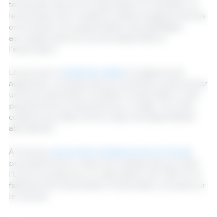
temporaire des prix à l’exportation en Australie, où
les prévisions de conditions météorologiques sèches
ont entraîné une augmentation des abattages,
accroissant ainsi les volumes disponibles à
l’exportation.
Les prix de la
viande de volaille
ont légèrement
augmenté. La hausse des prix au Brésil, soutenue par
une forte demande mondiale à l’importation, a été
partiellement compensée par un léger recul des
cotations aux États-Unis en raison de disponibilités
abondantes.
À l’inverse,
les prix de la viande porcine ont reculé
,
principalement en raison de la baisse des prix dans
l’Union européenne, où l’abondance de l’offre et la
faiblesse de la demande à l’importation ont pesé sur
le marché.