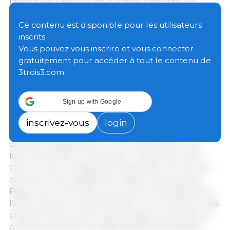
L’indice FAO des prix de la viande s’est établi en
moyenne à 130,5 points en mai, demeurant
pratiquement inchangé (+0,1 %) par rapport à sa
Ce contenu est disponible pour les utilisateurs
valeur révisée d’avril, mais affichant une hausse de
inscrits.
7,7 points (+6,3 %) par rapport au niveau enregistré
Vous pouvez vous inscrire et vous connecter
un an auparavant. L’augmentation des cours de la
gratuitement pour accéder à tout le contenu de
viande bovine et ovine, ainsi qu’une légère hausse
3trois3.com.
des prix de la viande de volaille, a été presque
entièrement compensée par
la baisse des prix de la
Sign up with Google
viande porcine
.
inscrivez-vous
login
Les prix internationaux de la
viande bovine
ont
continué d’augmenter en mai, soutenus par une
forte demande à l’importation, notamment de la
Chine, où les contingents d’importation alloués ont
continué à être rapidement utilisés, ainsi que des
États-Unis, confrontés à une pénurie persistante de
l’offre intérieure. Parallèlement, la reconstitution des
cheptels dans plusieurs grands pays producteurs a
continué de limiter les disponibilités exportables.