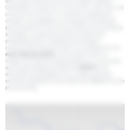
demeurait soutenue et les prix restaient stables.
Cependant, lorsque les cours du porc charcutier ont
commencé à reculer, le contexte a rapidement
changé. Les engraisseurs ont adopté une attitude
plus prudente et revu leurs prévisions économiques
à la baisse. Le placement des porcelets s’est
progressivement compliqué et la pression
commerciale s’est accentuée. En conséquence, les
cours des porcelets
ont eux aussi reculé. La
cotation de référence allemande pour un porcelet
de 25 kg est passée de 58,00 € à
52,00 €
. Une
demande qui paraissait encore solide quelques
semaines auparavant s’est nettement affaiblie en très
peu de temps.