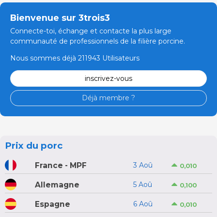
Bienvenue sur 3trois3
Connecte-toi, échange et contacte la plus large
communauté de professionnels de la filière porcine.
Nous sommes déjà 211943 Utilisateurs
inscrivez-vous
Déjà membre ?
Prix du porc
France - MPF
3 Aoû
0,010
Allemagne
5 Aoû
0,100
Espagne
6 Aoû
0,010