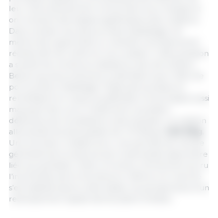
leur mécontentement concernant leurs marges et
ont réclamé des baisses significatives des cotations.
Dans certains cas, des journées d’abattage ont
même été supprimées ou l’activité volontairement
réduite afin de renforcer leur position. Cette situation
a suscité de nombreux débats au sein de la filière.
Beaucoup de producteurs estimaient que l’offre de
porcs prêts à l’abattage n’était pas excessive et
remettaient en cause la justification d’une baisse aussi
marquée des cours. Finalement, la position
défendue par les abattoirs s’est imposée. La cotation
allemande est ainsi passée de 1,70 €/kg à
1,60 €/kg
.
Une évolution notable pour une période de l’année
généralement soutenue par la demande saisonnière
liée aux grillades. Cette correction a fortement accru
l’incertitude parmi les éleveurs. Même si le marché
s’est stabilisé après cette baisse, les perspectives d’un
redressement rapide demeuraient limitées.