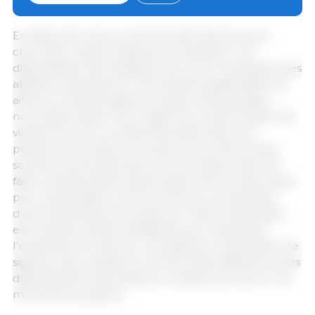
marché au cours du mois de mai.
En début de mois, le marché allemand du porc
charcutier restait relativement équilibré. Les
disponibilités permettaient de couvrir les besoins des
abattoirs sans générer d’excédents significatifs. Par
ailleurs, le démarrage de la saison des grillades
nourrissait l’espoir d’un regain de consommation de
viande porcine. La météo favorable ainsi que
plusieurs jours fériés ont, dans un premier temps,
soutenu les perspectives commerciales. Dans les
faits, certaines pièces particulièrement recherchées
pour les grillades, comme l’échine, ont bénéficié
d’une demande plus soutenue. Cette amélioration
est toutefois restée insuffisante pour dynamiser
l’ensemble du marché. Les abattoirs continuaient de
signaler des conditions commerciales difficiles et des
disponibilités importantes en viande porcine sur les
marchés européens.