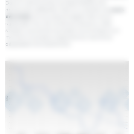
Dans le même temps, les disponibilités sont
demeurées suffisantes. Dans ce contexte, les
cours
des truies
ont eux aussi enregistré des reculs
significatifs. Pour de nombreux éleveurs, cette
situation a accentué la pression économique à un
moment où plusieurs segments du marché se
dégradaient simultanément.