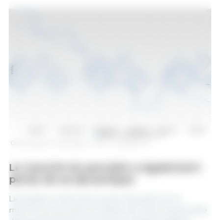
Cours du porc en Allemagne - VEZG - Carcasse 57 %
Le marché du porcelet a également
perdu de sa dynamique
La situation a été encore plus marquée sur le
marché du porcelet. En début de mois, la demande