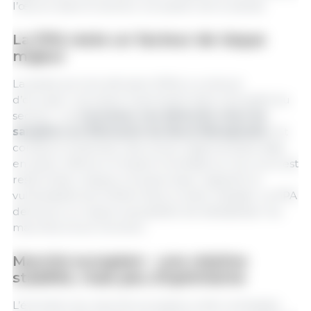
l’œuvre dans le secteur européen de la viande.
La PPA reste un facteur de risque
majeur
La peste porcine africaine (PPA) a continué
d’occuper une place importante dans l’actualité du
secteur. Les
nouveaux cas détectés chez les
sangliers en Rhénanie-du-Nord-Westphalie
ont
conduit à l’extension des zones réglementées déjà
en place. Même si l’impact immédiat sur les cours est
resté limité, chaque nouveau foyer rappelle la
vulnérabilité de la filière face à cette maladie. La PPA
demeure un risque susceptible de déstabiliser les
marchés à tout moment.
Marché européen : une relative
stabilité, mais peu d’optimisme
L’évolution du marché européen a été contrastée.