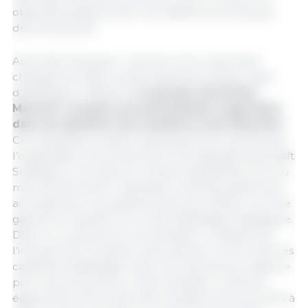
objectifs politiques avec les réalités économiques
des entreprises.
Autre fait marquant : l’annonce d’un important
changement dans l’actionnariat de plusieurs sites
d’abattage en Bavière.
Le groupe autrichien
Marcher a acquis une participation majoritaire
dans les abattoirs de Landshut et de Vilshofen
.
Ces installations avaient auparavant été reprises par
l’organisation de producteurs Erzeugergemeinschaft
Südbayern à la suite du retrait progressif de Vion du
marché allemand. L’opération a été favorablement
accueillie par une grande partie de la filière, car elle
garantit le maintien d’un outil d’abattage stratégique.
Dans un contexte de concentration croissante de
l’industrie de la viande, toute décision concernant les
capacités d’abattage revêt une importance majeure
pour les producteurs. Cette opération confirme
également la poursuite des mutations structurelles à