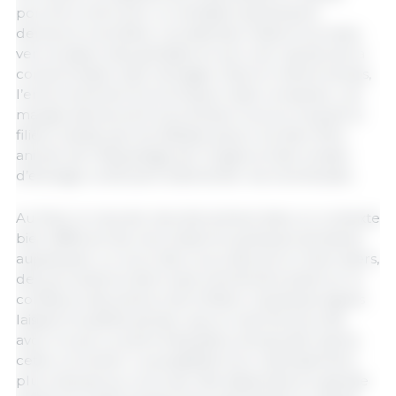
porcine à retrouver un véritable dynamisme
demeure incertaine. Les attentes restent tournées
vers la saison des grillades et vers une reprise de la
consommation des ménages. Dans le même temps,
l’environnement économique reste complexe. Les
marges demeurent sous tension tout au long de la
filière, tandis que les débats autour du bien-être
animal, de l’étiquetage de l’origine et des modes
d’élevage continuent d’alimenter les incertitudes.
Au final, le mois de mai s’est achevé dans un contexte
bien différent de celui observé quelques semaines
auparavant. Le recul des cours des porcs charcutiers,
des porcelets et des truies a fortement pesé sur la
confiance des acteurs de la filière. Quelques signes
laissent toutefois penser que le marché pourrait
avoir trouvé un point d’équilibre temporaire après
cette correction. La possibilité d’un redressement
plus marqué au cours de l’été dépendra en grande