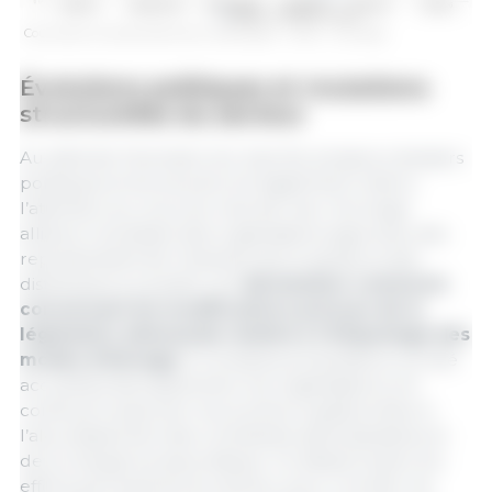
Cours de la truie de réforme en Allemagne - VEZG - Carcasse
Évolutions politiques et mutations
structurelles du secteur
Au-delà de l’évolution du marché, plusieurs dossiers
politiques et structurels ont également retenu
l’attention au cours du mois de mai. Une large
alliance réunissant des organisations agricoles, des
représentants de l’industrie de la viande et des
distributeurs a publié une
déclaration commune
concernant les modifications prévues de la
législation allemande relative à l’étiquetage des
modes d’élevage
. Si certaines propositions ont été
accueillies favorablement, les organisations ont
continué à exprimer leurs préoccupations face à
l’alourdissement des contraintes administratives et
de la charge bureaucratique. Ce débat illustre les
efforts permanents du secteur pour concilier les