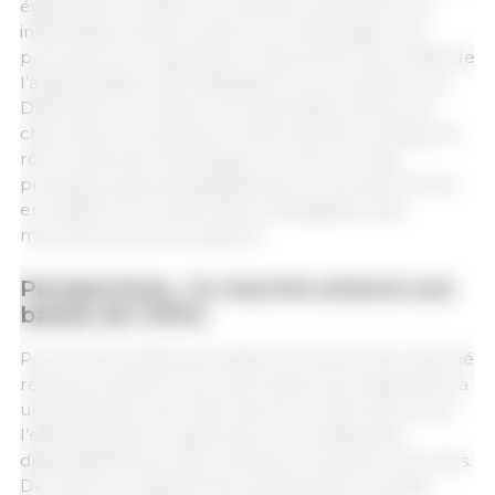
également constitué un élément important. Les
importations de porcelets vers l’Allemagne ont
poursuivi leur progression, notamment sous l’effet de
l’augmentation des expéditions en provenance du
Danemark. À l’inverse, les importations de porcs
charcutiers ont diminué. Cette évolution souligne le
rôle central de l’Allemagne comme l’un des
principaux pays d’engraissement en Europe et met
en évidence le niveau élevé d’intégration des
marchés porcins européens.
Perspectives : le marché attend une
baisse de l’offre
Pour les prochaines semaines, les acteurs du marché
restent prudents. D’un côté, beaucoup s’attendent à
une diminution de l’offre de porcs charcutiers sous
l’effet de facteurs saisonniers. Une baisse des
disponibilités pourrait contribuer à soutenir les cours.
De l’autre, la capacité de la demande en viande