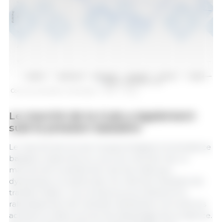
Cours du porcelet en Allemagne - VEZG - 25 kg
Le marché de la truie a également
subi la pression baissière
Le marché de la truie n’a pas échappé à la tendance
baissière observée au cours du mois de mai. Le
marché de la viande de truie est resté peu
dynamique, en particulier du côté de l’industrie de
transformation. Les nombreux jours fériés et le
ralentissement de l’activité industrielle ont incité les
acheteurs à faire preuve de davantage de prudence.