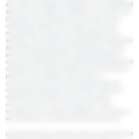
Alors que l’Allemagne enregistrait un recul significatif
des cours, les cotations en Espagne, en France et au
Danemark sont restées dans un premier temps
relativement stables. Pour autant, le climat de
marché dans ces pays ne se révélait guère plus
optimiste. Les marchés européens demeuraient bien
approvisionnés, tandis que la demande en viande
porcine se situait souvent en deçà des attentes. À
cela se sont ajoutées les incertitudes géopolitiques et
la hausse des coûts de transport, qui ont continué à
peser sur les échanges commerciaux. La
concurrence sur les marchés internationaux est
restée particulièrement vive, le Brésil renforçant
notamment sa position parmi les principaux
concurrents de l’Union européenne. À noter
toutefois que les acheteurs asiatiques ont maintenu
leur intérêt pour la viande porcine européenne.
Les flux d’animaux au sein de l’Union européenne ont