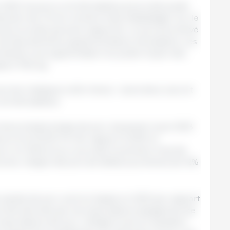
023, les porcs ont été abattus plus à des poids
duction de 2 % du nombre total d'abattages. Sur le
 plus lourdes peuvent rapporter un prix plus élevé
oût des aliments supplémentaires nécessaires. Les
 entraîné une augmentation du poids moyen des
sé à 79,5 kg.
orcine classique a été mineur : seuls deux cas ont
ont été abattus.
 de produits à base de porc de janvier à juin 2023
urs à la COVID-19. Par rapport à 2019, la
rc en 2022 et au cours des 5 premiers mois de
me, malgré des prix de détail plus élevés de 12%
 viande de porc sont en baisse en 2023 par rapport
nt été stimulés par les importations espagnoles de
mportations de porc réfrigéré sont en équilibre