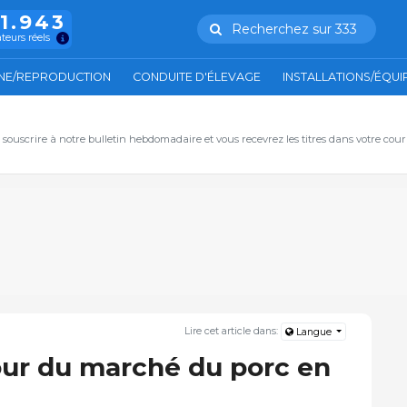
11.943
Recherchez sur 333
ateurs réels
NE/REPRODUCTION
CONDUITE D'ÉLEVAGE
INSTALLATIONS/ÉQU
, souscrire à notre bulletin hebdomadaire et vous recevrez les titres dans votre cour
Lire cet article dans:
Langue
jour du marché du porc en