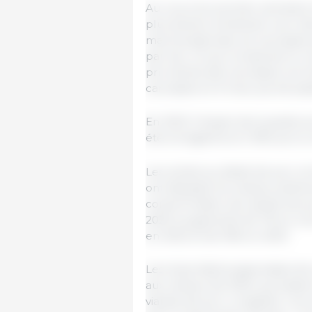
Au cours du premier semestre 2
plus élevés, entraînant une ré
marché japonais, les carcasses
par kilo, ce qui compense le c
prix élevés des carcasses ont
carcasses en 6 mois, qui est pas
En 2023, l'impact de la peste p
été enregistrés et 2 950 porcs 
Les ventes au détail de porc et
ont dépassé les niveaux antérie
consommation de viande de po
2023 a augmenté de 7% en volu
en 2022 et de 16% en 2023.
Les importations japonaises de
aux niveaux de 2022, qui avaie
viande de porc congelée. Les i