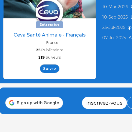
10-Mar-2026
10-Sep-2025
Entreprise
23-Jul-2025
:p
Ceva Santé Animale - Français
07-Jul-2025
A
France
25
Publications
219
Suiveurs
Suivre
inscrivez-vous