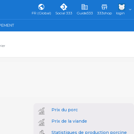
FR (Global)
Social 333
Guide333
333shop
login
IPEMENT
rier
Prix du porc
Prix de la viande
Statistiques de production porcine