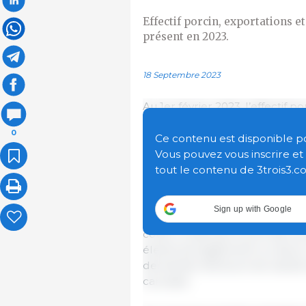
Effectif porcin, exportations 
présent en 2023.
18 Septembre 2023
Au 1er février 2023, l’effecti
par rapport à 2022, même si l
0
car de nombreuses petites et m
Ce contenu est disponible pour
marché ou ont fusionné.
Vous pouvez vous inscrire e
tout le contenu de 3trois3.c
L'inflation des coûts de produ
trois ans allant jusqu'à mai 2
Sign up with Google
augmenté de 51 %. L'aide du 
coûts. Le fait que le prix des 
élevés est également un atout. 
demande intérieure de viande d
carcasse.