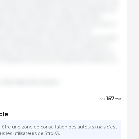
 partie de la substitution du bœuf par le porc est
rtation plus élevés en raison de la faiblesse du
rt, les prix élevés des carcasses nationales
de de viande de porc importée, de sorte que la
ester forte jusqu'à la fin de 2023. Les
arés à base de porc des 6 premiers mois de 2023
uel, mais FAS/Tokyo prévoit une croissance en
vigueur des réductions des droits de douane, en
et assaisonné, qui est principalement destiné à la
 https://apps.fas.usda.gov
157
Vu
fois
cle
a être une zone de consultation des auteurs mais c'est
s les utilisateurs de 3trois3.