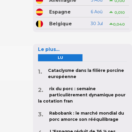
Allemagne
5 Aoû
0,100
Espagne
6 Aoû
0,010
Belgique
30 Jul
0,040
Le plus...
LU
Cataclysme dans la filière porcine
européenne
rix du porc : semaine
particulièrement dynamique pour
la cotation fran
Rabobank : le marché mondial du
porc amorce son rééquilibrage
L'Espagne réduit de 36 % ses