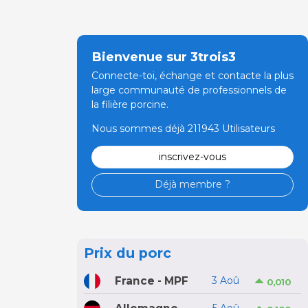
Bienvenue sur 3trois3
Connecte-toi, échange et contacte la plus
large communauté de professionnels de
la filière porcine.
Nous sommes déjà 211943 Utilisateurs
inscrivez-vous
Déjà membre ?
Prix du porc
France - MPF
3 Aoû
0,010