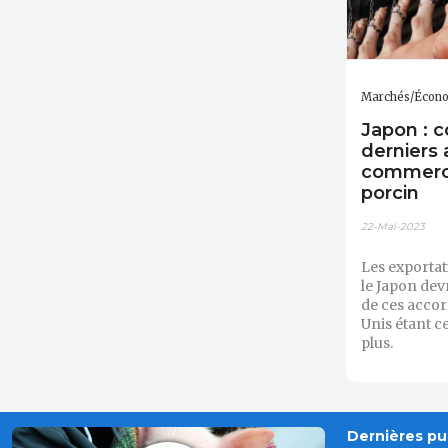
Marchés/Écon
Japon : 
derniers
commerci
porcin
22-Mai-2023
Les exportat
le Japon dev
de ces accor
Unis étant c
plus.
Dernières pub