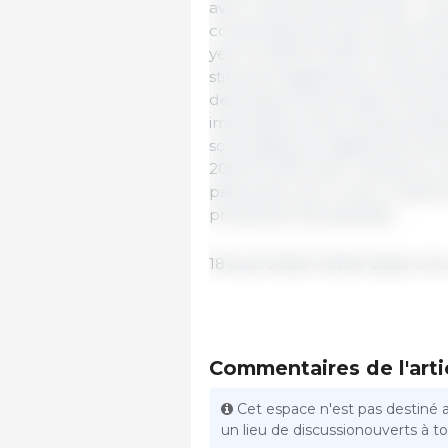
avec la demande actuelle : une
compensée par des coûts d'impo
yen en 2022 et 2023. D'autre pa
stimulent également la deman
demande d'importation devrait r
importations de produits prép
sont stables en glissement ann
2023 et 2024 avec l'entrée en 
particulier pour le porc haché 
production de saucisses.
18 août 2023/ USDA/ Etats-Unis.
Commentaires de l'arti
Cet espace n'est pas destiné 
un lieu de discussionouverts à tou