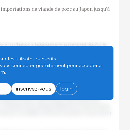
et importations de viande de porc au Japon jusqu'à
f porcin du Japon a légèrement augmenté de 0,4 %
e nombre total de producteurs a diminué de 6 %,
oyennes exploitations porcines ont quitté le
 les utilisateurs inscrits.
t vous connecter gratuitement pour accéder à
om.
ction reste un problème. Au cours de la période de
023, le coût moyen des aliments pour animaux a
inscrivez-vous
login
MAFF compense en partie l'augmentation des
carcasses se situe à des niveaux historiquement
L'industrie de la viande s'attend à ce que la forte
e porc au détail continue à soutenir le prix de la