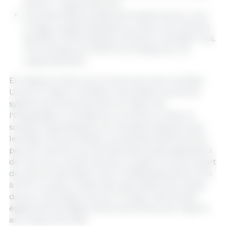
de porc, respectivement.
Les exportations totales de viande de porc vers
le Japon augmenteraient en valeur (en millions)
de 281 $, 244 $, 232 $ et 0,21 $ pour les États-Unis,
l'UE, les pays du CPTPP et le Royaume-Uni,
respectivement.
En l'absence d'accord commercial entre les États-
Unis et le Japon, les États-Unis seraient soumis au
système de droits d'entrée du Japon de
l'Organisation mondiale du commerce. Dans ce
scénario hypothétique, les résultats indiquent que
les États-Unis perdraient une grande partie de leur
part de marché au profit des autres pays signataires
de l'accord commercial avec le Japon, et que la part
de marché des États-Unis en 2028 passerait de 34 %
à 23 %. La valeur totale des exportations de viande
de porc des Etats-Unis vers le Japon diminuerait
également de 385,9 millions de dollars par rapport
aux niveaux de 2018.