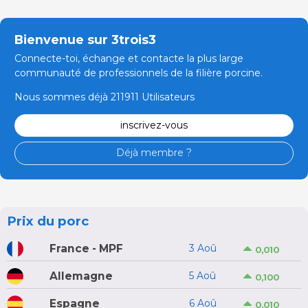
Bienvenue sur 3trois3
Connecte-toi, échange et contacte la plus large
communauté de professionnels de la filière porcine.
Nous sommes déjà 211911 Utilisateurs
inscrivez-vous
Déjà membre ?
Prix du porc
France - MPF
3 Aoû
0,010
Allemagne
5 Aoû
0,100
Espagne
6 Aoû
0,010