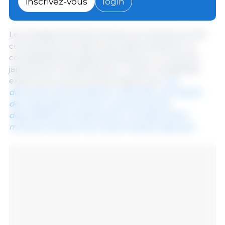
inscrivez-vous
login
Nam.
Les changements décrits dans les récents accords
commerciaux du Japon pourraient améliorer la
compétitivité des pays partenaires sur le marché
japonais de la viande de porc. Cette compétitivité
externe accrue pourrait se traduire par
une
diminution de la production nationale, une hausse
des importations et donc une plus grande
disponibilité de viande de porc non japonaise à
moindre coût pour les consommateurs japonais
.