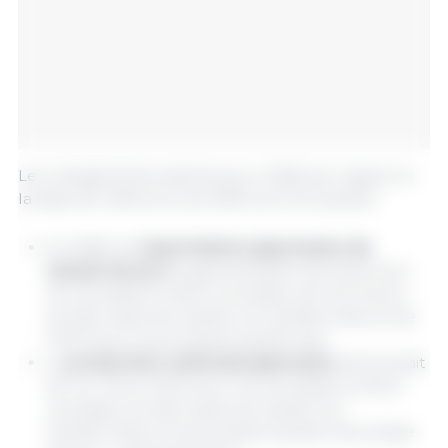
Les changements estimés pour 2028, par rapport à
la base de référence de 2018, sont les suivants :
En 2028, les
importations japonaises de
viande de porc
augmenteraient de 3,6 % pour
les carcasses et demi-carcasses, de 12,2 % pour
les découpes de viande non transformées et de
13,9 % pour les produits transformés.
La
production nationale japonaise
diminuerait
de 4,2, 11,6 et 11,8 % pour les carcasses et demi-
carcasses, les découpes de viande non
transformées et les produits transformés à base