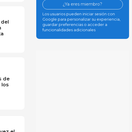
¿Ya eres miembro?
Los usuarios pueden iniciar sesión con
Google para personalizar su experiencia,
 del
guardar preferencias o acceder a
n
funcionalidades adicionales
ta
s de
 los
vez el