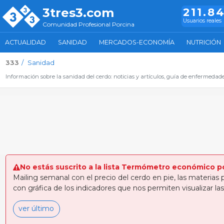
3tres3.com
211.8
Usuarios reales
Comunidad Profesional Porcina
ACTUALIDAD
SANIDAD
MERCADOS-ECONOMÍA
NUTRICIÓN
333
Sanidad
Información sobre la sanidad del cerdo: noticias y artículos, guía de enfermedades,
No estás suscrito a la lista Termómetro económico p
Mailing semanal con el precio del cerdo en pie, las materias 
con gráfica de los indicadores que nos permiten visualizar 
ver último