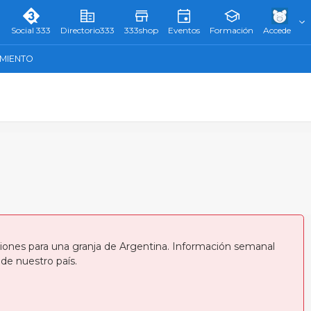
Social 333
Directorio333
333shop
Eventos
Formación
Accede
AMIENTO
cisiones para una granja de Argentina. Información semanal
de nuestro país.