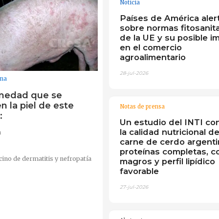
Noticia
Países de América aler
sobre normas fitosanita
de la UE y su posible i
en el comercio
agroalimentario
28-jul-2026
ana
medad que se
n la piel de este
Notas de prensa
:
Un estudio del INTI co
la calidad nutricional de
a
carne de cerdo argenti
proteínas completas, c
ino de dermatitis y nefropatía
magros y perfil lipídico
favorable
27-jul-2026