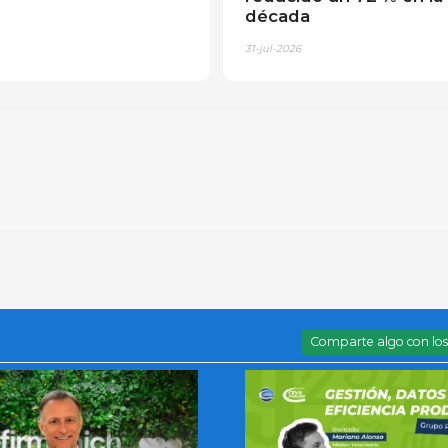
década
31-jul-2026
Comparte algo con los 