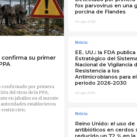
fox parvovirus en una g
porcina de Flandes
04-ago-2026
Noticia
EE. UU.: la FDA publica 
a confirma su primer
Estratégico del Sistem
 PPA
Nacional de Vigilancia d
Resistencia a los
Antimicrobianos para el
periodo 2026-2030
a confirmado por primera
ción del virus de la PPA,
03-ago-2026
te en jabalíes en el sureste
s autoridades establecieron
 restricción.
Noticia
Reino Unido: el uso de
antibióticos en cerdos 
reducido un 72 % en la 