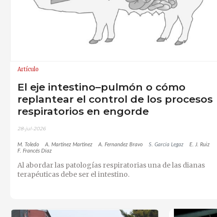
Artículo
El eje intestino–pulmón o cómo
replantear el control de los procesos
respiratorios en engorde
28-jul-2026
M. Toledo
A. Martinez Martinez
A. Fernandez Bravo
S. García Legaz
E. J. Ruiz
F. Francés Díaz
Al abordar las patologías respiratorias una de las dianas
terapéuticas debe ser el intestino.