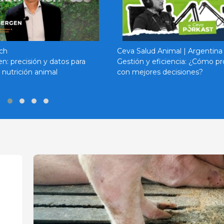
ch
Ceva Salud Animal | Argentina
n: precisión y datos para
Gestión y eficiencia: ¿Cómo p
 nutrición animal
con mejores decisiones?