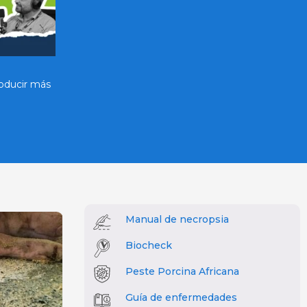
Boehringer Ingelheim APUB
roducir más
Visita de Carmen Alonso y jornada de
intercambio técnico sobre salud porcina
Manual de necropsia
Biocheck
Peste Porcina Africana
Guía de enfermedades