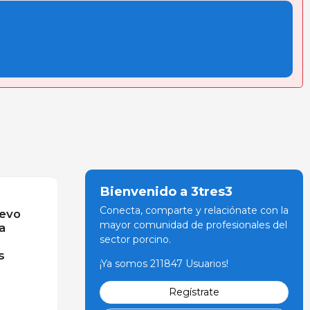
Bienvenido a 3tres3
Conecta, comparte y relaciónate con la
uevo
mayor comunidad de profesionales del
a
sector porcino.
s
¡Ya somos 211847 Usuarios!
Regístrate