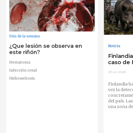
Foto de la semana
¿Que lesión se observa en
Noticia
este riñón?
Finlandi
caso de
Hematoma
Infección renal
30-jul-2026
Hidronefrosis
Finlandia h
vez la detec
concretamen
del país. La
una zona de