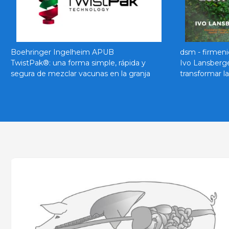
Boehringer Ingelheim APUB
dsm - firmeni
TwistPak®: una forma simple, rápida y
Ivo Lansberge
segura de mezclar vacunas en la granja
transformar la