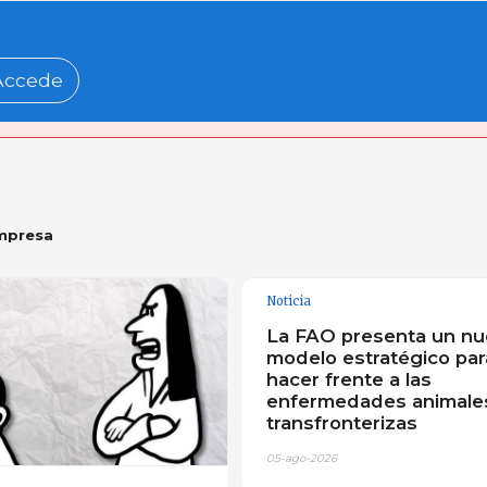
Accede
mpresa
Noticia
La FAO presenta un n
modelo estratégico par
hacer frente a las
enfermedades animale
transfronterizas
05-ago-2026