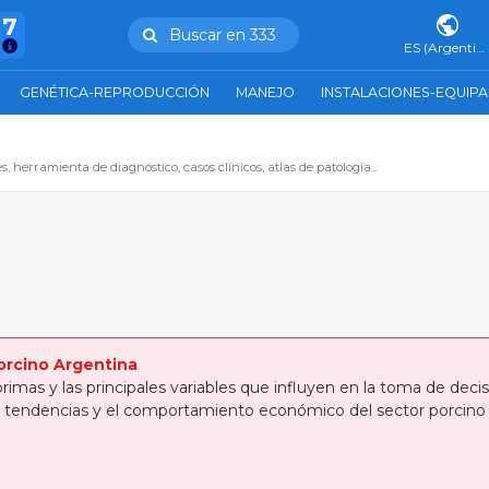
47
Buscar en 333
ES (Argentina)
GENÉTICA-REPRODUCCIÓN
MANEJO
INSTALACIONES-EQUIP
 herramienta de diagnóstico, casos clínicos, atlas de patología...
orcino Argentina
primas y las principales variables que influyen en la toma de de
las tendencias y el comportamiento económico del sector porcino 