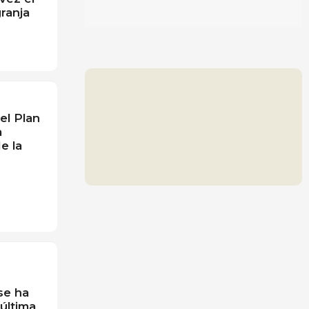
ranja
el Plan
a
e la
se ha
última