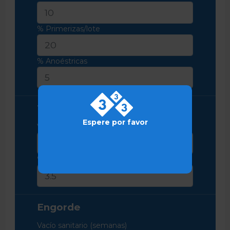
% Primerizas/lote
% Anoéstricas
Transición
Espere por favor
Vacío sanitario (semanas)
% Bajas transición
Engorde
Vacío sanitario (semanas)