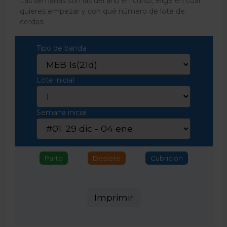
Las semanas son las del año en curso, elige en cuál
quieres empezar y con qué número de lote de
cerdas:
Tipo de banda
Lote inicial
Semana inicial
Parto
Destete
Cubrición
Imprimir