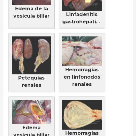
Edema de la
Linfadenitis
vesícula biliar
gastrohepática
Hemorragias
en linfonodos
Petequias
renales
renales
Edema
Hemorragias
vesícula biliar