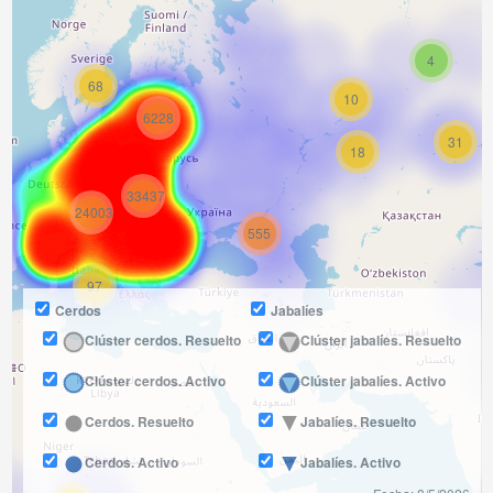
4
68
10
6228
31
18
33437
24003
555
97
Cerdos
Jabalíes
Clúster cerdos. Resuelto
Clúster jabalíes. Resuelto
Clúster cerdos. Activo
Clúster jabalíes. Activo
Cerdos. Resuelto
Jabalíes. Resuelto
Cerdos. Activo
Jabalíes. Activo