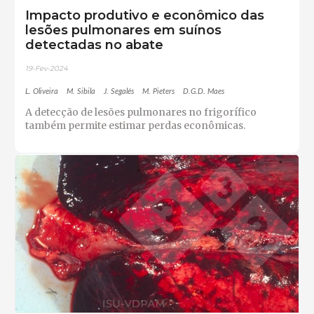
Impacto produtivo e econômico das
lesões pulmonares em suínos
detectadas no abate
19-Fev-2024
L. Oliveira
M. Sibila
J. Segalés
M. Pieters
D.G.D. Maes
A detecção de lesões pulmonares no frigorífico
também permite estimar perdas econômicas.