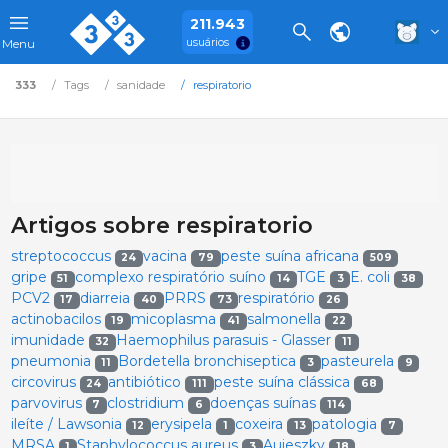
211.943
usuários
Menu
333
Tags
sanidade
respiratorio
Artigos sobre respiratorio
streptococcus
vacina
peste suína africana
24
79
509
gripe
complexo respiratório suíno
TGE
E. coli
51
14
3
38
PCV2
diarreia
PRRS
respiratório
17
40
73
26
actinobacilos
micoplasma
salmonella
19
41
22
imunidade
Haemophilus parasuis - Glasser
32
11
pneumonia
Bordetella bronchiseptica
pasteurela
11
3
9
circovirus
antibiótico
peste suína clássica
24
111
68
parvovirus
clostridium
doenças suínas
7
6
114
ileíte / Lawsonia
erysipela
coxeira
patologia
12
1
13
7
MRSA
Staphylococcus aureus
Aujeszky
1
3
18