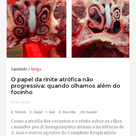
Sanidade
Artigo
O papel da rinite atrófica não
progressiva: quando olhamos além do
focinho
12-Jan-2026
A. Michiels
E. Claeyé
I. Galé
O. Boix Mas
J.M. Escuder
Como a atrofia dos cornetos e o efeito sobre os cílios
causados ​​por
B. bronquiseptica
afetam a incidência de
S. suis
e outros agentes do Complexo Respiratório