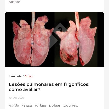
Suíno?
Sanidade
Artigo
Lesões pulmonares em frigoríficos:
como avaliar?
10-Dez-2025
M. Sibila
J. Segalés
M. Pieters
L. Oliveira
D.G.D. Maes