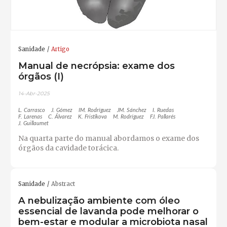
Sanidade
Artigo
Manual de necrópsia: exame dos
órgãos (I)
14-Abr-2025
L. Carrasco
J. Gómez
IM. Rodríguez
JM. Sánchez
I. Ruedas
F. Larenas
C. Álvarez
K. Fristikova
M. Rodríguez
FJ. Pallarés
J. Guillaumet
Na quarta parte do manual abordamos o exame dos
órgãos da cavidade torácica.
Sanidade
Abstract
A nebulização ambiente com óleo
essencial de lavanda pode melhorar o
bem-estar e modular a microbiota nasal