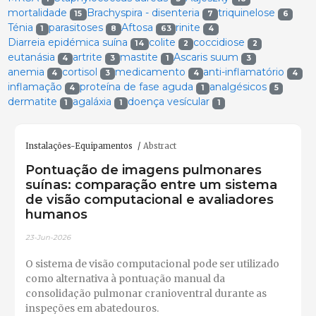
mortalidade
Brachyspira - disenteria
triquinelose
15
7
6
Ténia
parasitoses
Aftosa
rinite
1
8
63
4
Diarreia epidémica suína
colite
coccidiose
14
2
2
eutanásia
artrite
mastite
Ascaris suum
4
3
1
3
anemia
cortisol
medicamento
anti-inflamatório
4
3
4
4
inflamação
proteína de fase aguda
analgésicos
4
1
5
dermatite
agaláxia
doença vesícular
1
1
1
Instalações-Equipamentos
Abstract
Pontuação de imagens pulmonares
suínas: comparação entre um sistema
de visão computacional e avaliadores
humanos
23-Jun-2026
O sistema de visão computacional pode ser utilizado
como alternativa à pontuação manual da
consolidação pulmonar cranioventral durante as
inspeções em abatedouros.