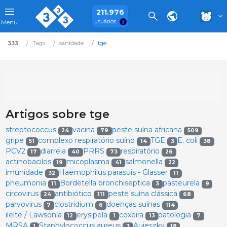
211.976
usuários
Menu
333
Tags
sanidade
tge
Artigos sobre tge
streptococcus
vacina
peste suína africana
24
79
509
gripe
complexo respiratório suíno
TGE
E. coli
51
14
3
38
PCV2
diarreia
PRRS
respiratório
17
40
73
26
actinobacilos
micoplasma
salmonella
19
41
22
imunidade
Haemophilus parasuis - Glasser
32
11
pneumonia
Bordetella bronchiseptica
pasteurela
11
3
9
circovirus
antibiótico
peste suína clássica
24
111
68
parvovirus
clostridium
doenças suínas
7
6
114
ileíte / Lawsonia
erysipela
coxeira
patologia
12
1
13
7
MRSA
Staphylococcus aureus
Aujeszky
1
3
18