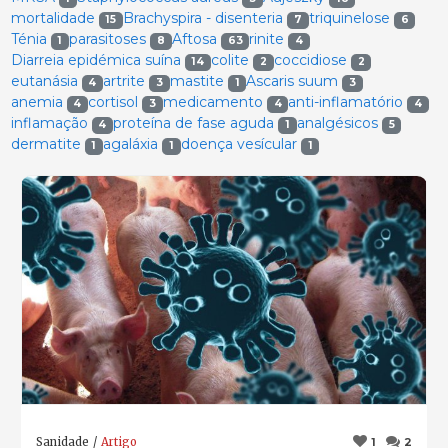
mortalidade
Brachyspira - disenteria
triquinelose
15
7
6
Ténia
parasitoses
Aftosa
rinite
1
8
63
4
Diarreia epidémica suína
colite
coccidiose
14
2
2
eutanásia
artrite
mastite
Ascaris suum
4
3
1
3
anemia
cortisol
medicamento
anti-inflamatório
4
3
4
4
inflamação
proteína de fase aguda
analgésicos
4
1
5
dermatite
agaláxia
doença vesícular
1
1
1
Sanidade
Artigo
1
2