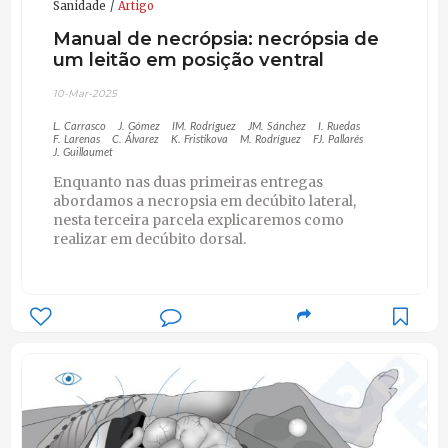
Sanidade
Artigo
Manual de necrópsia: necrópsia de
um leitão em posição ventral
10-Mar-2025
L. Carrasco
J. Gómez
IM. Rodríguez
JM. Sánchez
I. Ruedas
F. Larenas
C. Álvarez
K. Fristikova
M. Rodríguez
FJ. Pallarés
J. Guillaumet
Enquanto nas duas primeiras entregas
abordamos a necropsia em decúbito lateral,
nesta terceira parcela explicaremos como
realizar em decúbito dorsal.