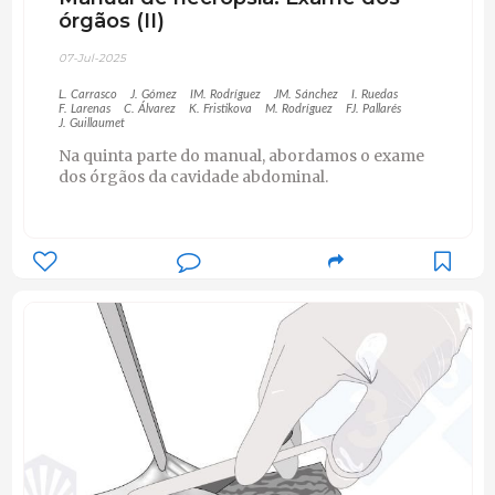
órgãos (II)
07-Jul-2025
L. Carrasco
J. Gómez
IM. Rodríguez
JM. Sánchez
I. Ruedas
F. Larenas
C. Álvarez
K. Fristikova
M. Rodríguez
FJ. Pallarés
J. Guillaumet
Na quinta parte do manual, abordamos o exame
dos órgãos da cavidade abdominal.