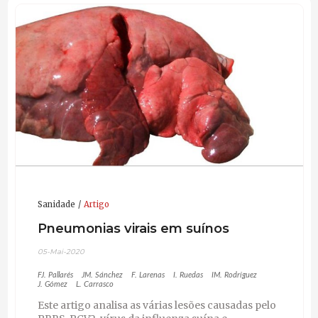
Sanidade
Artigo
Pneumonias virais em suínos
05-Mai-2020
FJ. Pallarés
JM. Sánchez
F. Larenas
I. Ruedas
IM. Rodríguez
J. Gómez
L. Carrasco
Este artigo analisa as várias lesões causadas pelo