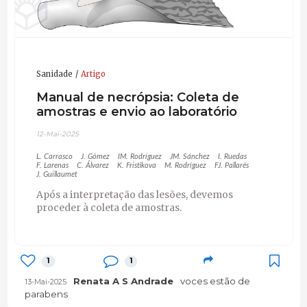
Sanidade
Artigo
Manual de necrópsia: Coleta de
amostras e envio ao laboratório
12-Mai-2025
L. Carrasco
J. Gómez
IM. Rodríguez
JM. Sánchez
I. Ruedas
F. Larenas
C. Álvarez
K. Fristikova
M. Rodríguez
FJ. Pallarés
J. Guillaumet
Após a interpretação das lesões, devemos
proceder à coleta de amostras.
1
1
Renata A S Andrade
voces estão de
13-Mai-2025
parabens