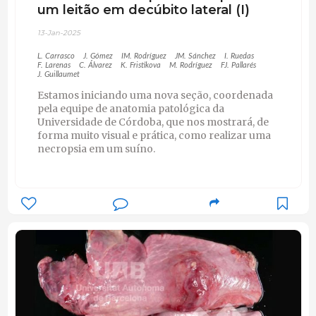
um leitão em decúbito lateral (I)
13-Jan-2025
L. Carrasco
J. Gómez
IM. Rodríguez
JM. Sánchez
I. Ruedas
F. Larenas
C. Álvarez
K. Fristikova
M. Rodríguez
FJ. Pallarés
J. Guillaumet
Estamos iniciando uma nova seção, coordenada
pela equipe de anatomia patológica da
Universidade de Córdoba, que nos mostrará, de
forma muito visual e prática, como realizar uma
necropsia em um suíno.