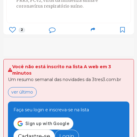
PRRS, PCV2, vírus da influenza suína e
coronavírus respiratório suíno.
2
Você não está inscrito na lista A web em 3
minutos
Um resumo semanal das novidades da 3tres3.com.br
ver último
Faça seu login e inscreva-se na lista
Cadastre-se
Login