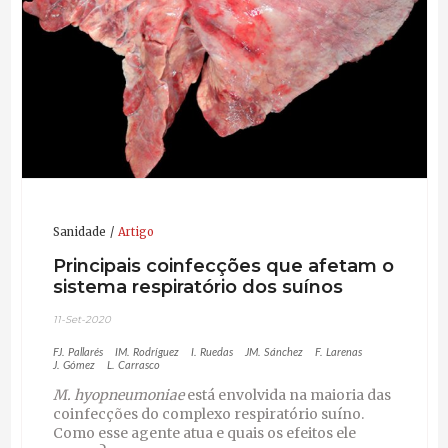
Sanidade
Artigo
Principais coinfecções que afetam o
sistema respiratório dos suínos
11-Set-2020
FJ. Pallarés
IM. Rodríguez
I. Ruedas
JM. Sánchez
F. Larenas
J. Gómez
L. Carrasco
M. hyopneumoniae
está envolvida na maioria das
coinfecções do complexo respiratório suíno.
Como esse agente atua e quais os efeitos ele