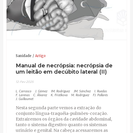
Sanidade
Artigo
Manual de necrópsia: necrópsia de
um leitão em decúbito lateral (II)
12-Fev-2025
L. Carrasco
J. Gómez
IM. Rodríguez
JM. Sánchez
I. Ruedas
F. Larenas
C. Álvarez
K. Fristikova
M. Rodríguez
FJ. Pallarés
J. Guillaumet
Nesta segunda parte vemos a extração do
conjunto língua-traquéia-pulmões-coração.
Extrairemos os órgãos da cavidade abdominal,
tanto o sistema digestivo quanto os sistemas
urinário e genital. Na cabeça acessaremos as