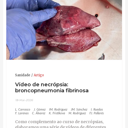
Sanidade
Artigo
Vídeo de necrópsia:
broncopneumonia fibrinosa
18-Mai-2026
L. Carrasco
J. Gómez
IM. Rodríguez
JM. Sánchez
I. Ruedas
F. Larenas
C. Álvarez
K. Fristikova
M. Rodríguez
FJ. Pallarés
Como complemento ao curso de necrópsias,
elaboramos uma série de vídeos de diferentes