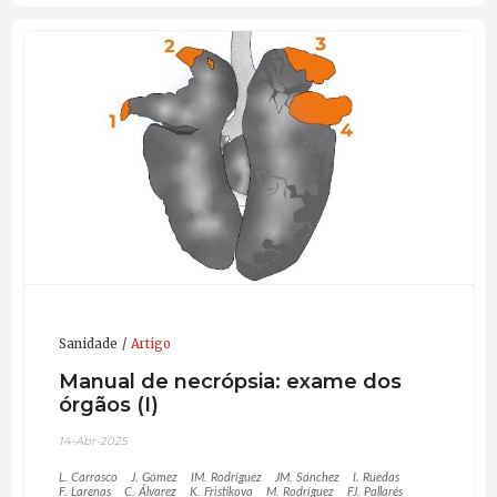
Sanidade
Artigo
Manual de necrópsia: exame dos
órgãos (I)
14-Abr-2025
L. Carrasco
J. Gómez
IM. Rodríguez
JM. Sánchez
I. Ruedas
F. Larenas
C. Álvarez
K. Fristikova
M. Rodríguez
FJ. Pallarés