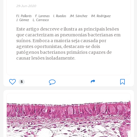
29-Jun-2020
FJ. Pallarés
F. Larenas
I. Ruedas
JM. Sánchez
IM. Rodríguez
J. Gómez
L. Carrasco
Este artigo descreve e ilustra as principais lesões
que caracterizam as pneumonias bacterianas em
suínos. Embora a maioria seja causada por
agentes oportunistas, destacam-se dois
patógenos bacterianos primários capazes de
causar lesões isoladamente.
5