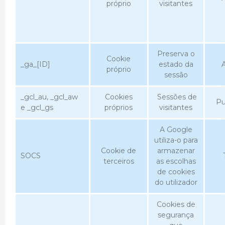
próprio
visitantes
Preserva o
Cookie
_ga_[ID]
estado da
A
próprio
sessão
_gcl_au, _gcl_aw
Cookies
Sessões de
Pu
e _gcl_gs
próprios
visitantes
A Google
utiliza-o para
Cookie de
armazenar
SOCS
terceiros
as escolhas
de cookies
do utilizador
Cookies de
segurança