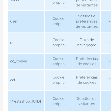
social
preferências
F
próprio
de visitantes
Sessões e
Cookie
user
preferências
F
próprio
de visitantes
Cookie
Fluxo de
uu
F
próprio
navegação
Cookie
Preferências
cc_cookie
F
próprio
de cookies
Cookie
Preferências
cci
F
próprio
de cookies
Cookie
Sessões de
Prestashop_[UID]
próprio
visitantes