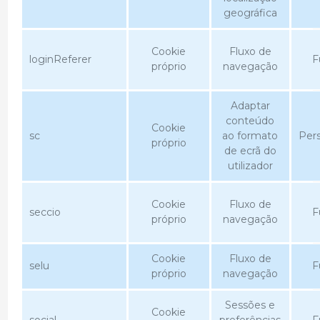
geográfica
Cookie
Fluxo de
loginReferer
F
próprio
navegação
Adaptar
conteúdo
Cookie
sc
ao formato
Pers
próprio
de ecrã do
utilizador
Cookie
Fluxo de
seccio
F
próprio
navegação
Cookie
Fluxo de
selu
F
próprio
navegação
Sessões e
Cookie