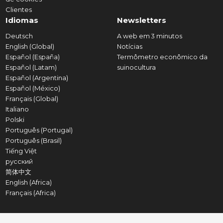
Clientes
Idiomas
Newsletters
Deutsch
A web em 3 minutos
English (Global)
Notícias
Español (España)
Termômetro econômico da
Español (Latam)
suinocultura
Español (Argentina)
Español (México)
Français (Global)
Italiano
Polski
Português (Portugal)
Português (Brasil)
Tiếng Việt
русский
简体中文
English (Africa)
Français (Africa)