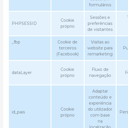
formulários
Sessões e
Cookie
PHPSESSID
preferências
próprio
de visitantes
_fbp
Cookie de
Visitas ao
terceiros
website para
Pu
(Facebook)
remarketing
Cookie
Fluxo de
dataLayer
F
próprio
navegação
Adaptar
conteúdo e
experiência
Cookie
do utilizador
id_pais
Pers
próprio
com base
na
localização