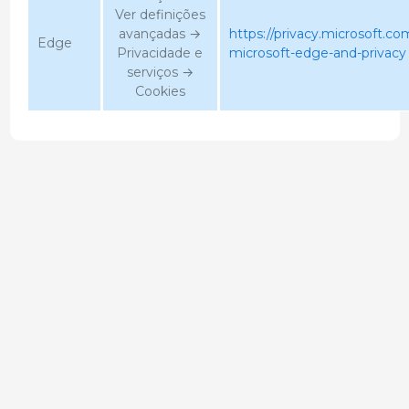
Ver definições
avançadas →
https://privacy.microsoft.c
Edge
Privacidade e
microsoft-edge-and-privacy
serviços →
Cookies