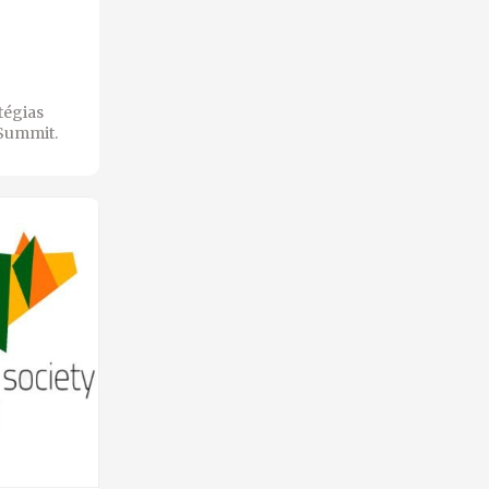
tégias
 Summit.