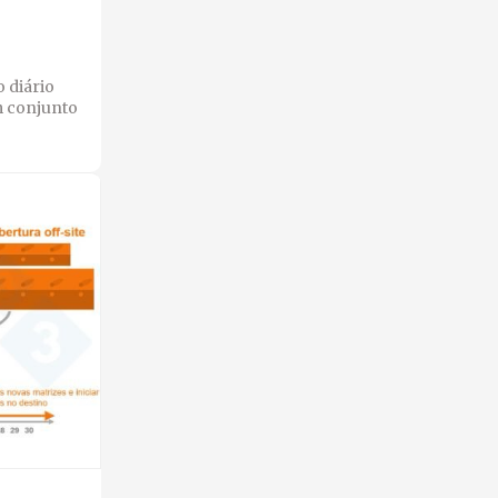
o diário
m conjunto