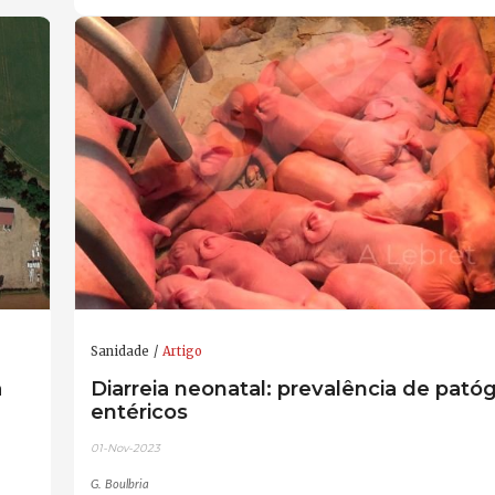
Sanidade
Artigo
a
Diarreia neonatal: prevalência de pató
entéricos
01-Nov-2023
G. Boulbria