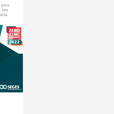
e para
. Seu
ária.