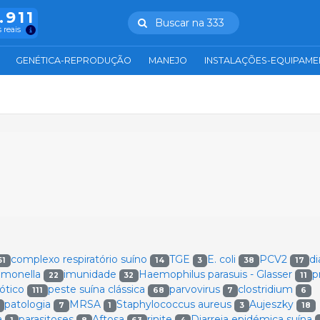
.911
Buscar na 333
 reais
GENÉTICA-REPRODUÇÃO
MANEJO
INSTALAÇÕES-EQUIPAM
complexo respiratório suíno
TGE
E. coli
PCV2
di
51
14
3
38
17
lmonella
imunidade
Haemophilus parasuis - Glasser
p
22
32
11
iótico
peste suína clássica
parvovirus
clostridium
111
68
7
6
patologia
MRSA
Staphylococcus aureus
Aujeszky
7
1
3
18
a
parasitoses
Aftosa
rinite
Diarreia epidémica suína