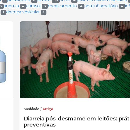
1
8
63
4
anemia
cortisol
medicamento
anti-inflamatório
in
3
4
3
4
4
a
doença vesícular
1
1
Sanidade
Artigo
Diarreia pós-desmame em leitões: prát
preventivas