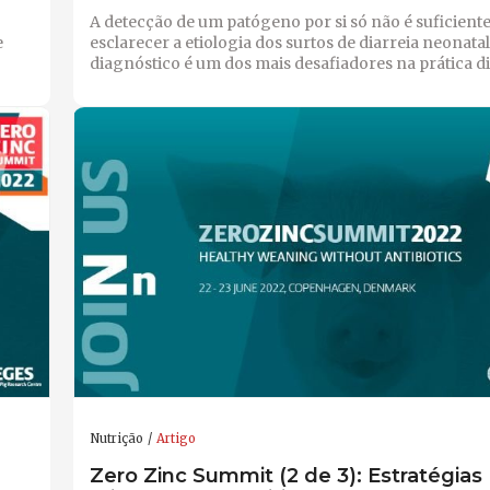
A detecção de um patógeno por si só não é suficient
e
esclarecer a etiologia dos surtos de diarreia neonatal
diagnóstico é um dos mais desafiadores na prática di
Nutrição
Artigo
Zero Zinc Summit (2 de 3): Estratégias