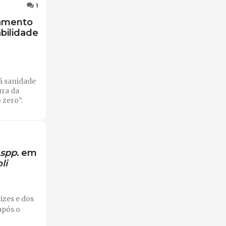
1
oamento
bilidade
á sanidade
ura da
 zero”.
 spp.
em
li
izes e dos
após o