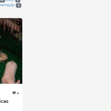
14
2
flamação
4
4
icas