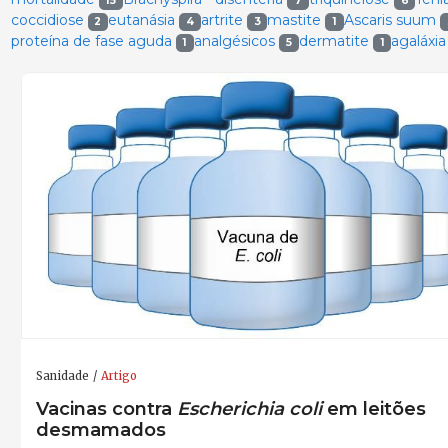
15
7
6
coccidiose
eutanásia
artrite
mastite
Ascaris suum
2
4
3
1
proteína de fase aguda
analgésicos
dermatite
agaláxi
1
5
1
Sanidade
Artigo
Vacinas contra
Escherichia coli
em leitões
desmamados