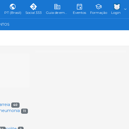
PT (Brasil)
Social 333
Guia de empresas
Eventos
Formação
Login
ENTOS
arreia
40
neumonia
11
colite