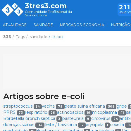
3tres3.com
211
Comunidade Profissional da
Usuários
Suinocultura
ATUALIDADE
SANIDADE
MERCADOS-ECONOMIA
NUTRIÇÃO
333
Tags
sanidade
e-coli
Artigos sobre e-coli
streptococcus
vacina
peste suína africana
gripe
24
79
509
PRRS
respiratório
actinobacilos
micoplasma
sa
73
26
19
41
Bordetella bronchiseptica
pasteurela
circovirus
antib
3
9
24
doenças suínas
ileíte / Lawsonia
erysipela
coxeira
114
12
1
13
mortalidade
Brachyspira - disenteria
triquinelose
Téni