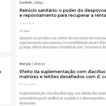
Sanidade
Artigo
Reinício sanitário: o poder do despov
e repovoamento para recuperar a renta
12-Nov-2025
J.P. Cano
Quando as perdas e os custos decorrentes de uma m
representam uma ameaça à rentabilidade atual e fut
granja, talvez devamos considerar um “recomeço do
Nutrição
Abstract
m
Efeito da suplementação com
Bacillus
matrizes e leitões desafiados com
E. co
07-Mar-2024
Suplementação com Bacillus spp. nas dietas das matr
seus leitões pode melhorar a saúde e o desempenho 
desmame. ​