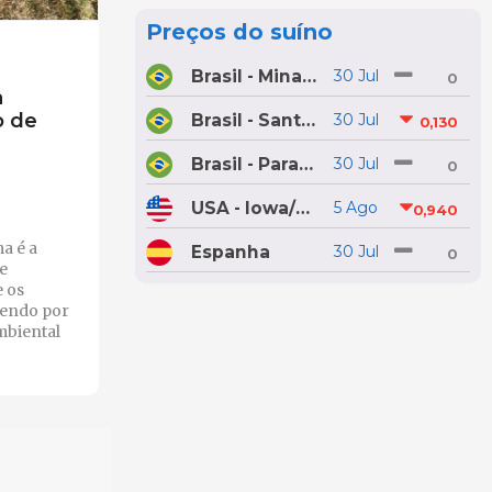
Preços do suíno
Brasil - Minas Gerais
30 Jul
0
a
o de
Brasil - Santa Catarina
30 Jul
0,130
Brasil - Paraná
30 Jul
0
USA - Iowa/Minnesota
5 Ago
0,940
a é a
Espanha
30 Jul
0
e
 os
tendo por
mbiental