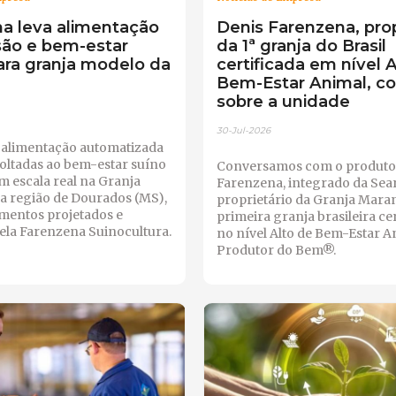
a leva alimentação
Denis Farenzena, prop
são e bem-estar
da 1ª granja do Brasil
ara granja modelo da
certificada em nível A
Bem-Estar Animal, c
sobre a unidade
30-Jul-2026
 alimentação automatizada
voltadas ao bem-estar suíno
Conversamos com o produto
m escala real na Granja
Farenzena, integrado da Sea
a região de Dourados (MS),
proprietário da Granja Maran
mentos projetados e
primeira granja brasileira ce
pela Farenzena Suinocultura.
no nível Alto de Bem-Estar A
Produtor do Bem®.