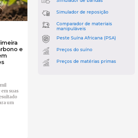
Simulador de bandas
Simulador de reposição
Comparador de materiais
manipuláveis
Peste Suína Africana (PSA)
imeira
arbono e
Preços do suíno
 em
Preços de matérias primas
es
mil
e em suas
esultado
para um