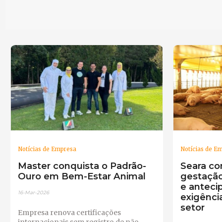
Notícias de Empresa
Notícias de E
Master conquista o Padrão-
Seara con
Ouro em Bem-Estar Animal
gestação
e anteci
16-Mar-2026
exigênci
setor
Empresa renova certificações