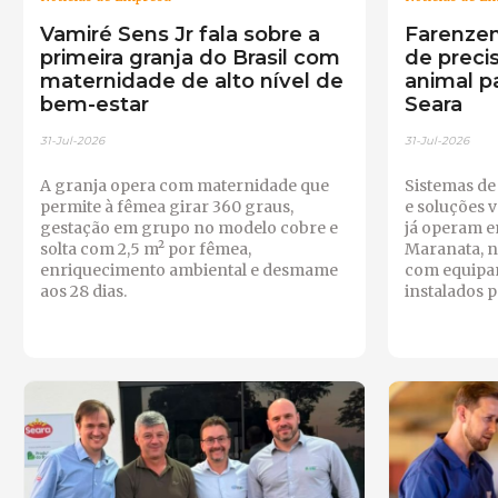
Vamiré Sens Jr fala sobre a
Farenzen
primeira granja do Brasil com
de preci
maternidade de alto nível de
animal p
bem-estar
Seara
31-Jul-2026
31-Jul-2026
A granja opera com maternidade que
Sistemas de
permite à fêmea girar 360 graus,
e soluções 
gestação em grupo no modelo cobre e
já operam e
solta com 2,5 m² por fêmea,
Maranata, n
enriquecimento ambiental e desmame
com equipa
aos 28 dias.
instalados 