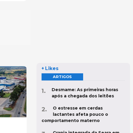
+ Likes
ARTIGOS
Desmame: As primeiras horas
após a chegada dos leitões
O estresse em cerdas
lactantes afeta pouco o
comportamento materno
Granja integrada da Seara em