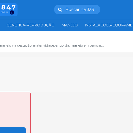
.847
Buscar na 333
 reais
GENÉTICA-REPRODUÇÃO
MANEJO
INSTALAÇÕES-EQUIPAM
manejo na gestação, maternidade, engorda, manejo em bandas...