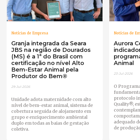
Notícias de Empresa
Notícias de E
Granja integrada da Seara
Aurora C
JBS na região de Dourados
indicado
(MS) é a 1ª do Brasil com
program
certificação no nível Alto
Animal
Bem-Estar Animal pela
23-Jul-2026
Produtor do Bem®
O Programa
29-Jul-2026
fundamenta
protocolo i
Unidade adota maternidade com alto
Quality®, es
nível de bem-estar animal, sistema de
contemplam 
cobertura seguida de alojamento em
comportame
grupo e enriquecimento ambiental
adequado do
duplo em todas as baias de gestação
de produção
coletiva.