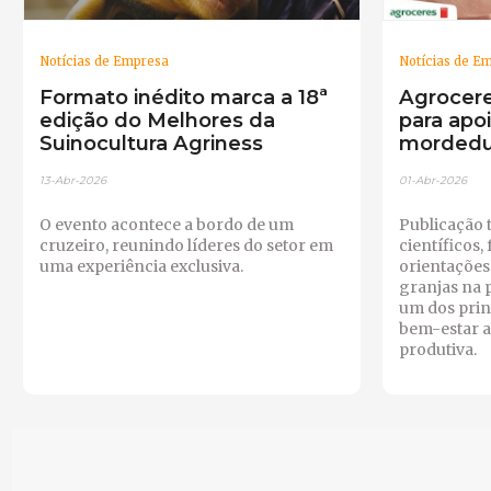
Notícias de Empresa
Notícias de E
Formato inédito marca a 18ª
Agrocere
edição do Melhores da
para apo
Suinocultura Agriness
mordedu
13-Abr-2026
01-Abr-2026
O evento acontece a bordo de um
Publicação 
cruzeiro, reunindo líderes do setor em
científicos, 
uma experiência exclusiva.
orientações
granjas na 
um dos prin
bem-estar a
produtiva.