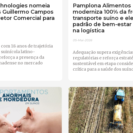
chnologies nomeia
Pamplona Alimentos
s Guillermo Campos
moderniza 100% da fr
etor Comercial para
transporte suíno e el
o
padrão de bem-estar
na logística
05-Mai-2026
 com 18 anos de trajetória
 suinícola latino-
Adequação supera exigência
reforça a presença da
regulatórias e reforça estrat
nadense no mercado
sustentável em etapa consid
crítica para a saúde dos suín