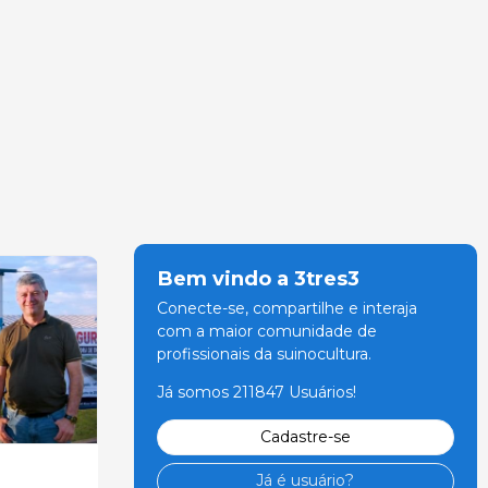
Bem vindo a 3tres3
Conecte-se, compartilhe e interaja
com a maior comunidade de
profissionais da suinocultura.
Já somos 211847 Usuários!
Cadastre-se
Já é usuário?