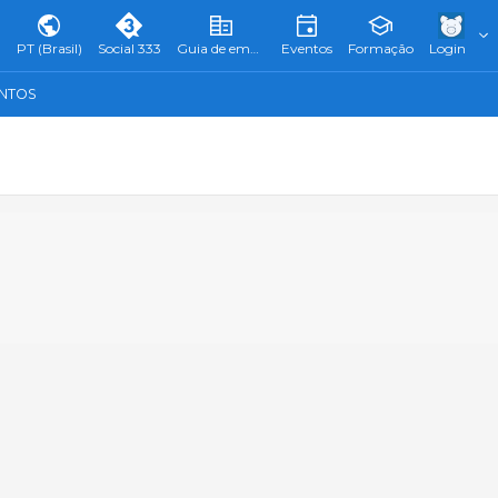
PT (Brasil)
Social 333
Guia de empresas
Eventos
Formação
Login
ENTOS