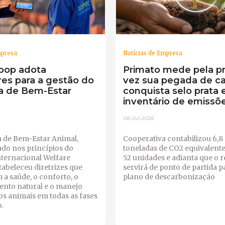
mpresa
Notícias de Empresa
oop adota
Primato mede pela pr
res para a gestão do
vez sua pegada de c
a de Bem-Estar
conquista selo prata
inventário de emissõ
06-Jul-2026
 de Bem-Estar Animal,
Cooperativa contabilizou 6,8 
do nos princípios do
toneladas de CO2 equivalent
nternacional Welfare
52 unidades e adianta que o r
tabeleceu diretrizes que
servirá de ponto de partida 
a saúde, o conforto, o
plano de descarbonização
nto natural e o manejo
s animais em todas as fases
.