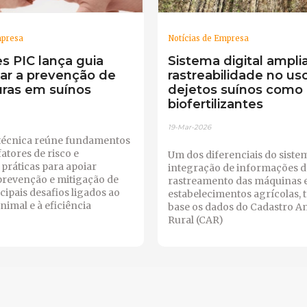
mpresa
Notícias de Empresa
s PIC lança guia
Sistema digital ampli
iar a prevenção de
rastreabilidade no us
ras em suínos
dejetos suínos como
biofertilizantes
19-Mar-2026
técnica reúne fundamentos
fatores de risco e
Um dos diferenciais do sistem
 práticas para apoiar
integração de informações d
prevenção e mitigação de
rastreamento das máquinas e
cipais desafios ligados ao
estabelecimentos agrícolas, 
nimal e à eficiência
base os dados do Cadastro A
Rural (CAR)