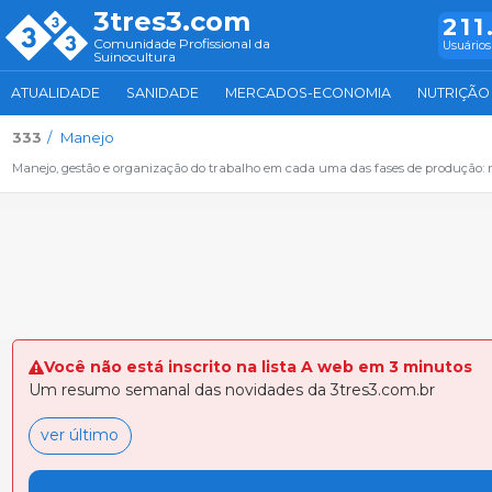
3tres3.com
211
Comunidade Profissional da
Usuários
Suinocultura
ATUALIDADE
SANIDADE
MERCADOS-ECONOMIA
NUTRIÇÃO
333
Manejo
Manejo, gestão e organização do trabalho em cada uma das fases de produção: 
Você não está inscrito na lista A web em 3 minutos
Um resumo semanal das novidades da 3tres3.com.br
ver último