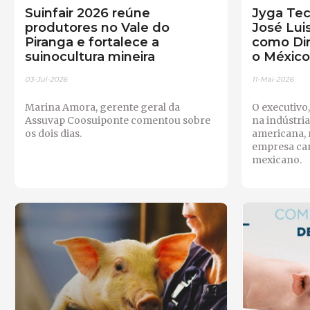
Suinfair 2026 reúne
Jyga Te
produtores no Vale do
José Lui
Piranga e fortalece a
como Dir
suinocultura mineira
o Méxic
03-Jul-2026
11-Mai-2026
Marina Amora, gerente geral da
O executivo,
Assuvap Coosuiponte comentou sobre
na indústria
os dois dias.
americana, 
empresa ca
mexicano.