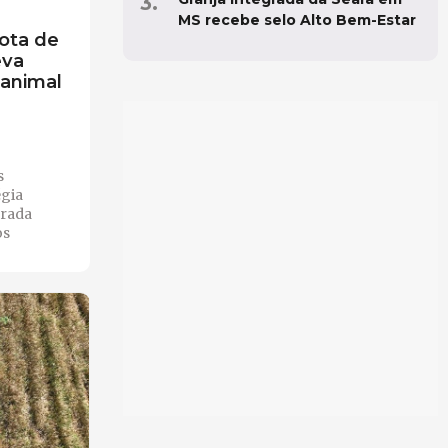
MS recebe selo Alto Bem-Estar
ota de
eva
 animal
s
égia
erada
os