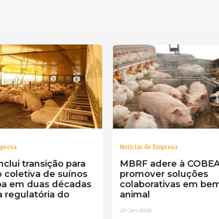
mpresa
Notícias de Empresa
clui transição para
MBRF adere à COBEA
 coletiva de suínos
promover soluções
pa em duas décadas
colaborativas em bem
a regulatória do
animal
20-Jan-2026