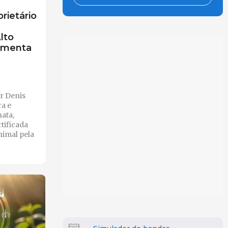
rietário
lto
omenta
r Denis
ra e
ata,
rtificada
nimal pela