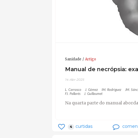
Sanidade
Artigo
Manual de necrópsia: exa
14-Abr-2025
L. Carrasco
J. Gómez
IM. Rodríguez
JM. Sán
FJ. Pallarés
J. Guillaumet
Na quarta parte do manual aborda
curtidas
coment
4