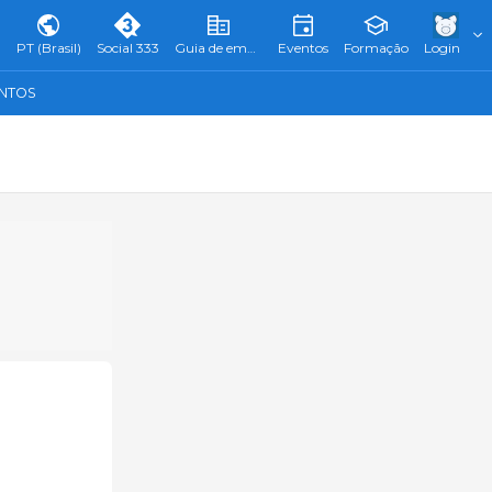
PT (Brasil)
Social 333
Guia de empresas
Eventos
Formação
Login
ENTOS