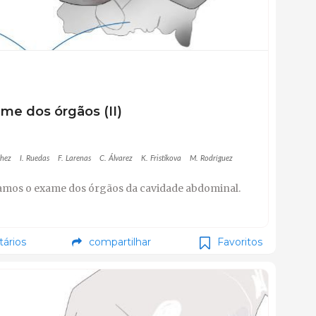
me dos órgãos (II)
chez
I. Ruedas
F. Larenas
C. Álvarez
K. Fristikova
M. Rodríguez
damos o exame dos órgãos da cavidade abdominal.
ários
compartilhar
Favoritos