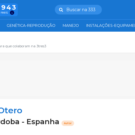
.943
Buscar na 333
 reais
GENÉTICA-REPRODUÇÃO
MANEJO
INSTALAÇÕES-EQUIPAM
ura que colaboram na 3tres3
Otero
rdoba - Espanha
Autor