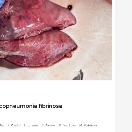
ncopneumonia fibrinosa
chez
I. Ruedas
F. Larenas
C. Álvarez
K. Fristikova
M. Rodríguez