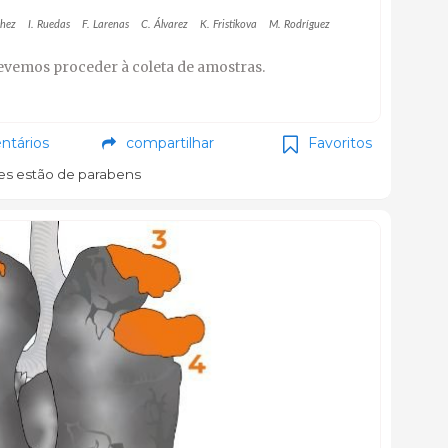
chez
I. Ruedas
F. Larenas
C. Álvarez
K. Fristikova
M. Rodríguez
devemos proceder à coleta de amostras.
tários
compartilhar
Favoritos
es estão de parabens