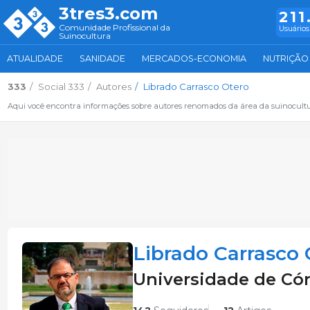
3tres3.com
211
Comunidade Profissional da
Usuários
Suinocultura
ATUALIDADE
SANIDADE
MERCADOS-ECONOMIA
NUTRIÇÃO
333
Social 333
Autores
Librado Carrasco Otero
Aqui você encontra informações sobre autores renomados da área da suinocult
Librado Carrasco 
Universidade de Có