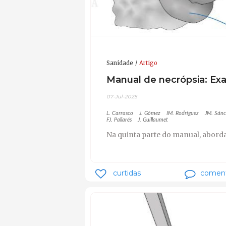
Sanidade
Artigo
Manual de necrópsia: Exa
07-Jul-2025
L. Carrasco
J. Gómez
IM. Rodríguez
JM. Sán
FJ. Pallarés
J. Guillaumet
Na quinta parte do manual, abor
curtidas
coment