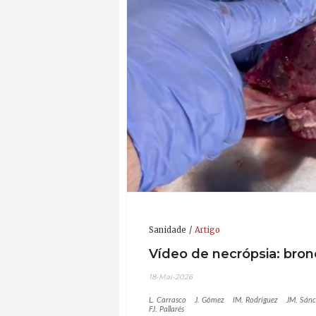
Sanidade
Artigo
Vídeo de necrópsia: bro
18-Mai-2026
L. Carrasco
J. Gómez
IM. Rodríguez
JM. Sán
FJ. Pallarés