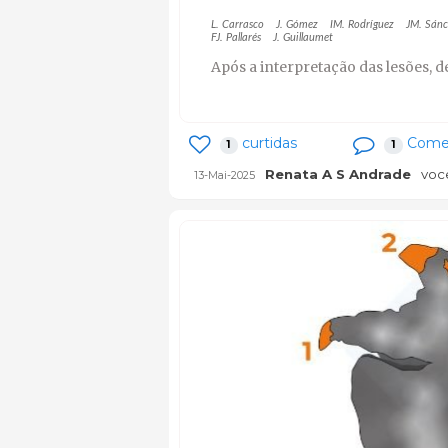
L. Carrasco
J. Gómez
IM. Rodríguez
JM. Sán
FJ. Pallarés
J. Guillaumet
Após a interpretação das lesões, 
curtidas
Comen
1
1
Renata A S Andrade
voc
13-Mai-2025