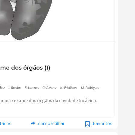
me dos órgãos (I)
chez
I. Ruedas
F. Larenas
C. Álvarez
K. Fristikova
M. Rodríguez
mos o exame dos órgãos da cavidade torácica.
ários
compartilhar
Favoritos