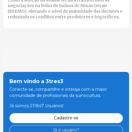
negociações na Bolsa de Suínos de Minas Gerais
(BSEMG), elevando o nível de maturidade das decisões e
reduzindo os conflitos entre produtores e frigoríficos.
Bem vindo a 3tres3
Conecte-se, compartilhe e interaja com a maior
comunidade de profissionais da suinocultura.
Já somos 211847 Usuários!
Cadastre-se
Já é usuário?