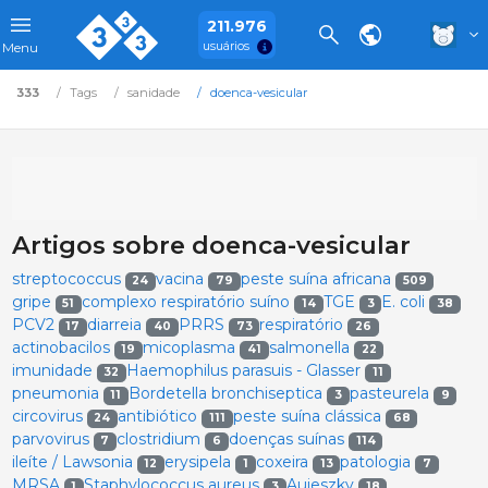
211.976
usuários
Menu
333
Tags
sanidade
doenca-vesicular
Artigos sobre doenca-vesicular
streptococcus
vacina
peste suína africana
24
79
509
gripe
complexo respiratório suíno
TGE
E. coli
51
14
3
38
PCV2
diarreia
PRRS
respiratório
17
40
73
26
actinobacilos
micoplasma
salmonella
19
41
22
imunidade
Haemophilus parasuis - Glasser
32
11
pneumonia
Bordetella bronchiseptica
pasteurela
11
3
9
circovirus
antibiótico
peste suína clássica
24
111
68
parvovirus
clostridium
doenças suínas
7
6
114
ileíte / Lawsonia
erysipela
coxeira
patologia
12
1
13
7
MRSA
Staphylococcus aureus
Aujeszky
1
3
18