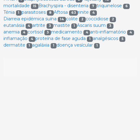
mortalidade
Brachyspira - disenteria
triquinelose
15
7
6
Ténia
parasitoses
Aftosa
rinite
1
8
63
4
Diarreia epidémica suína
colite
coccidiose
14
2
2
eutanásia
artrite
mastite
Ascaris suum
4
3
1
3
anemia
cortisol
medicamento
anti-inflamatório
4
3
4
4
inflamação
proteína de fase aguda
analgésicos
4
1
5
dermatite
agaláxia
doença vesícular
1
1
1