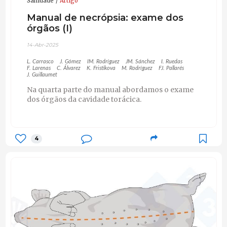
Sanidade
Artigo
Manual de necrópsia: exame dos
órgãos (I)
14-Abr-2025
L. Carrasco
J. Gómez
IM. Rodríguez
JM. Sánchez
I. Ruedas
F. Larenas
C. Álvarez
K. Fristikova
M. Rodríguez
FJ. Pallarés
J. Guillaumet
Na quarta parte do manual abordamos o exame
dos órgãos da cavidade torácica.
4