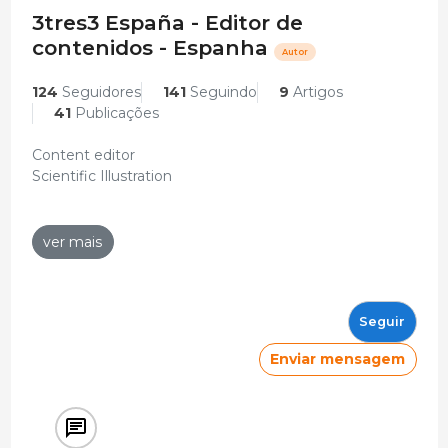
3tres3 España - Editor de
contenidos - Espanha
Autor
124
Seguidores
141
Seguindo
9
Artigos
41
Publicações
Content editor
Scientific Illustration
C. Vitae
ver mais
Editor de contenidos
3tres3 España
2000 - Presente
Seguir
Estudos
Enviar mensagem
licenciatura veterinaria
Universitat Autònoma de Barcelona - UAB
1997