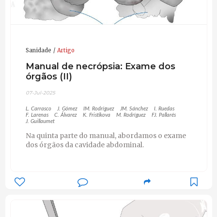
Sanidade
Artigo
Manual de necrópsia: Exame dos
órgãos (II)
07-Jul-2025
L. Carrasco
J. Gómez
IM. Rodríguez
JM. Sánchez
I. Ruedas
F. Larenas
C. Álvarez
K. Fristikova
M. Rodríguez
FJ. Pallarés
J. Guillaumet
Na quinta parte do manual, abordamos o exame
dos órgãos da cavidade abdominal.