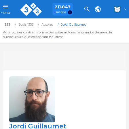
211.847
usuários
Menu
333
Social 333
Autores
Jordi Guillaumet
Aqui você encontra informações sobre autores renomados da área da
suinocultura que colaboram na 3tres3
Jordi Guillaumet