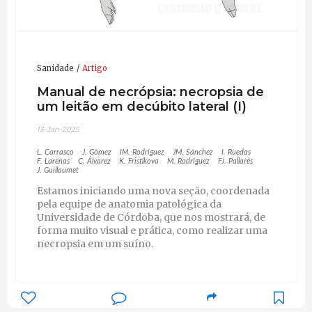
Sanidade
Artigo
Manual de necrópsia: necropsia de
um leitão em decúbito lateral (I)
13-Jan-2025
L. Carrasco
J. Gómez
IM. Rodríguez
JM. Sánchez
I. Ruedas
F. Larenas
C. Álvarez
K. Fristikova
M. Rodríguez
FJ. Pallarés
J. Guillaumet
Estamos iniciando uma nova seção, coordenada
pela equipe de anatomia patológica da
Universidade de Córdoba, que nos mostrará, de
forma muito visual e prática, como realizar uma
necropsia em um suíno.