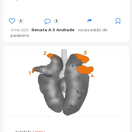
1
1
Renata A S Andrade
voces estão de
13-Mai-2025
parabens