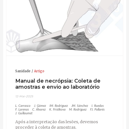
Sanidade
Artigo
Manual de necrópsia: Coleta de
amostras e envio ao laboratório
12-Mai-2025
L. Carrasco
J. Gómez
IM. Rodríguez
JM. Sánchez
I. Ruedas
F. Larenas
C. Álvarez
K. Fristikova
M. Rodríguez
FJ. Pallarés
J. Guillaumet
Após a interpretação das lesões, devemos
proceder à coleta de amostras.