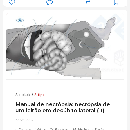
Sanidade
Artigo
Manual de necrópsia: necrópsia de
um leitão em decúbito lateral (II)
12-Fev-2025
L. Carrasco
J. Gómez
IM. Rodríguez
JM. Sánchez
I. Ruedas