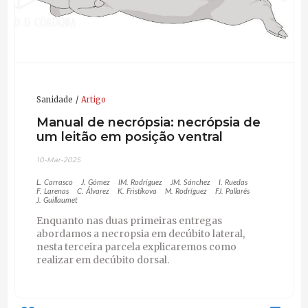
Sanidade
Artigo
Manual de necrópsia: necrópsia de
um leitão em posição ventral
10-Mar-2025
L. Carrasco
J. Gómez
IM. Rodríguez
JM. Sánchez
I. Ruedas
F. Larenas
C. Álvarez
K. Fristikova
M. Rodríguez
FJ. Pallarés
J. Guillaumet
Enquanto nas duas primeiras entregas
abordamos a necropsia em decúbito lateral,
nesta terceira parcela explicaremos como
realizar em decúbito dorsal.