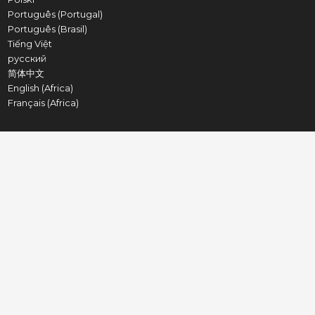
Português (Portugal)
Português (Brasil)
Tiếng Việt
русский
简体中文
English (Africa)
Français (Africa)