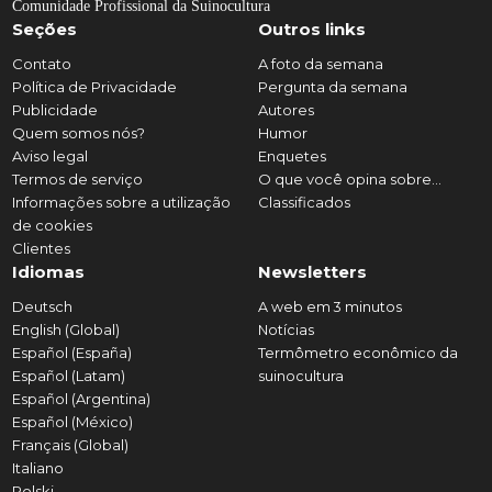
Comunidade Profissional da Suinocultura
Seções
Outros links
Contato
A foto da semana
Política de Privacidade
Pergunta da semana
Publicidade
Autores
Quem somos nós?
Humor
Aviso legal
Enquetes
Termos de serviço
O que você opina sobre...
Informações sobre a utilização
Classificados
de cookies
Clientes
Idiomas
Newsletters
Deutsch
A web em 3 minutos
English (Global)
Notícias
Español (España)
Termômetro econômico da
Español (Latam)
suinocultura
Español (Argentina)
Español (México)
Français (Global)
Italiano
Polski