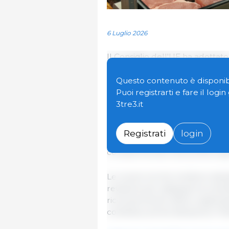
6 Luglio 2026
Il Consiglio dell'UE ha adottat
allevatori nella filiera agroal
equa del valore ricavato e raff
Questo contenuto è disponibi
degli acquirenti, come i trasfor
Puoi registrarti e fare il logi
promuovere contratti equi e a r
3tre3.it
La riforma introduce modifiche
Registrati
login
comune dei mercati (OCM) dei 
complementari alla politica a
Le nuove norme rendono standard
revisione per adeguarli ai camb
riconoscimento delle organizza
collettiva, anche attraverso i f