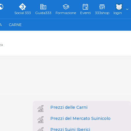
Social 333
Guida333
Formazione
Eventi
333shop
login
A
CARNE
za
Prezzi delle Carni
Prezzi del Mercato Suinicolo
Prezzi Suini Iberici