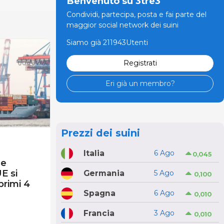
Benvenuto su 3tre3
Condividi, partecipa, posta e fai parte del
maggior social network dei suini
Siamo già 211943Utenti
Registrati
Eri già un membro?
Prezzi dei suini
Italia
6 Ago
0,045
le
E si
Germania
5 Ago
0,100
primi 4
Spagna
6 Ago
0,010
Francia
3 Ago
0,010