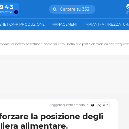
.943
Cercare su 333
ed attivi
IT
ENETICA-RIPRODUZIONE
MANAGEMENT
IMPIANTI-ATTREZZATUR
narti al nostro bollettino e riceverai i titoli nella tua posta elettronica con frequen
Leggere questo articolo in:
Lingua
forzare la posizione degli
iliera alimentare.