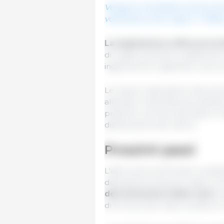
Vengono introdotte norme armon
volontarie come "equo" e "filiera
La legislazione rafforza la t
di origine animale e stabilend
ingannevole e garantire una co
Le misure rispondono alle preo
allevatori nella filiera produtti
pratiche commerciali sleali e mi
distribuzione del valore.
Prossimi passi
L'atto verrà ora firmato e pubb
dopodiché entrerà in vigore. Al
denominazioni delle carni
, 
di tre anni, per dare al settore 