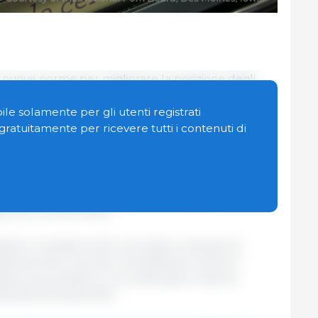
o nuove norme per migliorare la posizione degli
imentare dell'UE, garantendo loro una quota più
orzando il loro potere contrattuale nei confronti
le solamente per gli utenti registrati
matori e i rivenditori. Le modifiche mirano anche a
n gratuitamente per ricevere tutti i contenuti di
afforzare le organizzazioni di produttori.
 mirate al regolamento sull'organizzazione
prodotti agricoli, unitamente a modifiche
gricola comune (PAC).
 i contratti scritti e includono clausole di
iamenti del mercato. Semplificano inoltre il
zioni di produttori e ne sostengono l'azione
inanziamenti della PAC.