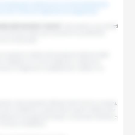
izzate per le diciture di commercializzazione
 corta" al fine di migliorarne la trasparenza.
utela del termine "carne",
riservandolo ai prodotti
o norme più chiare per prevenire la pubblicità
ncorrenza leale.
ccupazioni relative alla posizione debole degli
va. Integrano le norme esistenti in materia di
rano a migliorare la stabilità del reddito e la
licato nella Gazzetta ufficiale dell'Unione europea,
cune modifiche, in particolare quelle relative alle
inizieranno ad applicarsi dopo un periodo transitorio
il tempo di adattarsi.