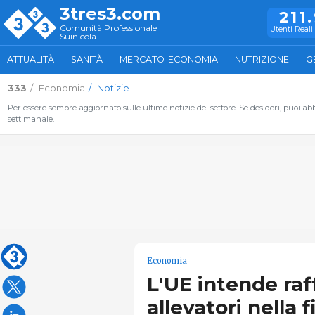
3tres3.com
211
Comunità Professionale
Utenti Reali 
Suinicola
ATTUALITÀ
SANITÀ
MERCATO-ECONOMIA
NUTRIZIONE
G
333
Economia
Notizie
Per essere sempre aggiornato sulle ultime notizie del settore. Se desideri, puoi abbo
settimanale.
Economia
L'UE intende raf
allevatori nella f