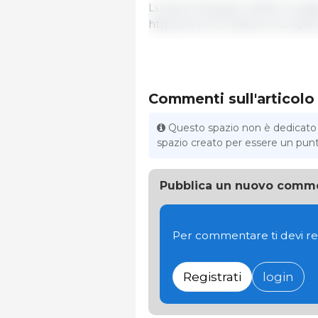
Lunedì 29 giugno 2026/ Consig
https://www.consilium.europa.
Commenti sull'articolo
Questo spazio non è dedicato al
spazio creato per essere un punto 
Pubblica un nuovo comm
Per commentare ti devi re
Registrati
login