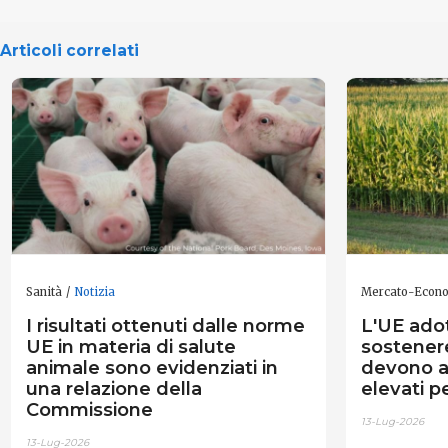
Articoli correlati
Sanità
Notizia
Mercato-Econ
I risultati ottenuti dalle norme
L'UE ado
UE in materia di salute
sostenere
animale sono evidenziati in
devono a
una relazione della
elevati pe
Commissione
13-Lug-2026
13-Lug-2026