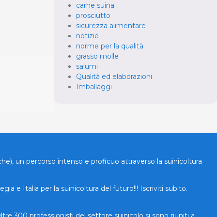
carne suina
prosciutto
sicurezza alimentare
notizie
norme per la qualità
grasso molle
salumi
Qualità ed elaborazioni
Imballaggi
, un percorso intenso e proficuo attraverso la suinicoltura
e Italia per la suinicoltura del futuro!!! Iscriviti subito.
𝗜𝘁𝗮𝗹𝗶𝗮 Oltre 300 professionisti del settore suinicolo si sono riuniti a