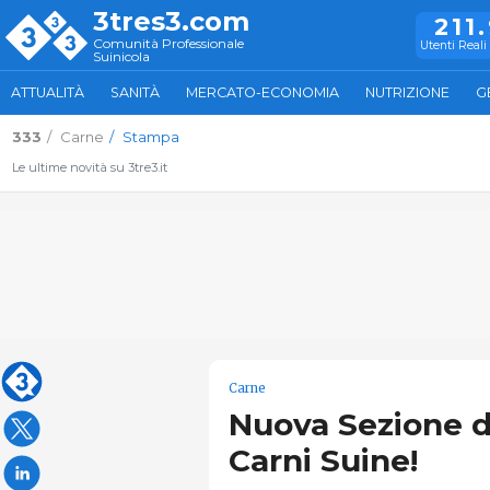
3tres3.com
211
Comunità Professionale
Utenti Reali 
Suinicola
ATTUALITÀ
SANITÀ
MERCATO-ECONOMIA
NUTRIZIONE
G
333
Carne
Stampa
Le ultime novità su 3tre3.it
Carne
Nuova Sezione d
Carni Suine!