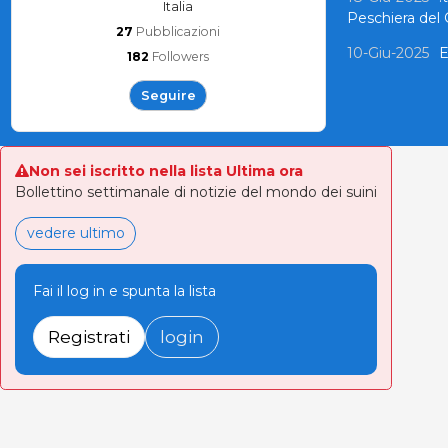
Italia
Peschiera del 
27
Pubblicazioni
10-Giu-2025
E
182
Followers
Seguire
Non sei iscritto nella lista Ultima ora
Bollettino settimanale di notizie del mondo dei suini
vedere ultimo
Fai il log in e spunta la lista
Registrati
login