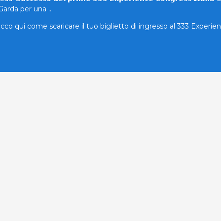
Garda per una ..
cco qui come scaricare il tuo biglietto di ingresso al 333 Experien