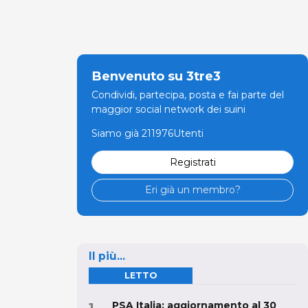
Benvenuto su 3tre3
Condividi, partecipa, posta e fai parte del
maggior social network dei suini
Siamo già 211976Utenti
Registrati
Eri già un membro?
Il più...
LETTO
PSA Italia: aggiornamento al 30