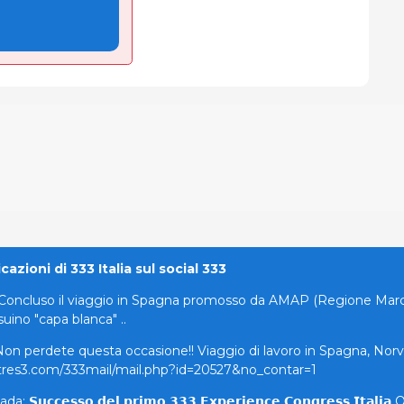
azioni di 333 Italia sul social 333
Concluso il viaggio in Spagna promosso da AMAP (Regione Marche)
suino "capa blanca" ..
on perdete questa occasione!! Viaggio di lavoro in Spagna, Norvegia 
tres3.com/333mail/mail.php?id=20527&no_contar=1
tada: 𝗦𝘂𝗰𝗰𝗲𝘀𝘀𝗼 𝗱𝗲𝗹 𝗽𝗿𝗶𝗺𝗼 𝟯𝟯𝟯 𝗘𝘅𝗽𝗲𝗿𝗶𝗲𝗻𝗰𝗲 𝗖𝗼𝗻𝗴𝗿𝗲𝘀𝘀 