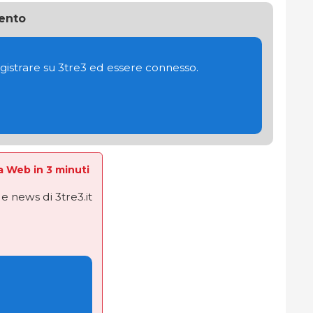
ento
gistrare su 3tre3 ed essere connesso.
La Web in 3 minuti
e news di 3tre3.it