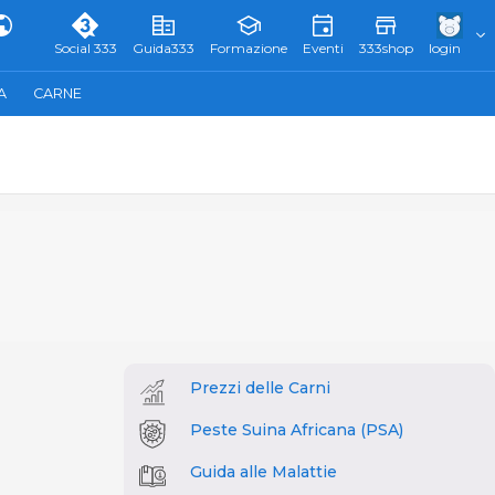
Social 333
Guida333
Formazione
Eventi
333shop
login
A
CARNE
Prezzi delle Carni
Peste Suina Africana (PSA)
Guida alle Malattie