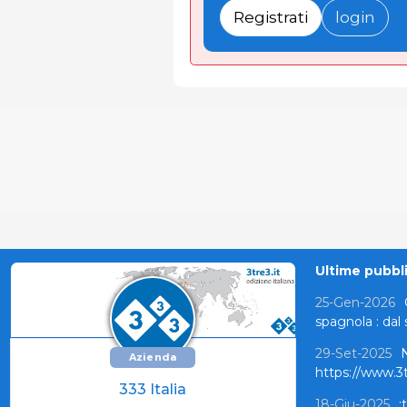
Registrati
login
Ultime pubblic
25-Gen-2026
spagnola : dal 
29-Set-2025
N
Azienda
https://www.3
333 Italia
18-Giu-2025
: