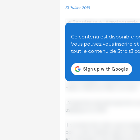
31 Juillet 2019
Le Secrétaire à l'Agroindustri
effectué une tournée avec le v
de la Qualité agro-alimentaires
Ce contenu est disponible pour
société de Santa Fe, Juan Carlos
Vous pouvez vous inscrire e
réfrigération qui effectuera le 
tout le contenu de 3trois3.c
conteneurs contenant entre 20 
première semaine d'août.
L’homologation sanitaire de ce
nation, Mauricio Macri, en avril.
L'Argentine devrait exporter au
asiatique en 2019.
Il convient de noter que la si
porc a été réalisée dans le cad
et le Ministère des Affaires Etr