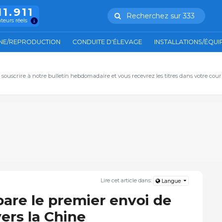
11.911
Recherchez sur 333
ateurs réels
NE/REPRODUCTION
CONDUITE D'ÉLEVAGE
INSTALLATIONS/ÉQU
, souscrire à notre bulletin hebdomadaire et vous recevrez les titres dans votre cour
Lire cet article dans:
Langue
pare le premier envoi de
ers la Chine