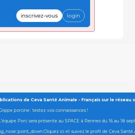
inscrivez-vous
login
lications de Ceva Santé Animale - Français sur le réseau s
Grippe porcine : testez vos connaissances !
L’équipe Porc sera présente au SPACE à Rennes du 16 au 18 se
ig_nose::point_down:Cliquez ici et suivez le profil de Ceva Santé A