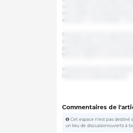
une mission commerciale en Chi
vice-ministre de l'Administrati
autorisant - outre Paladini - l
De janvier à juin de cette anné
carcasse avec os, soit 4% de p
permis de garantir que les ex
50% par rapport à l'année dern
Vendredi 26 juillet 2019/ SENA
https://www.argentina.gob.ar
Commentaires de l'arti
Cet espace n'est pas destiné 
un lieu de discussionouverts à tou