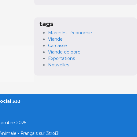
tags
Marchés - économie
Viande
Carcasse
Viande de porc
Exportations
Nouvelles
ocial 333
ptembre 2025
nimale - Français sur 3troi3!