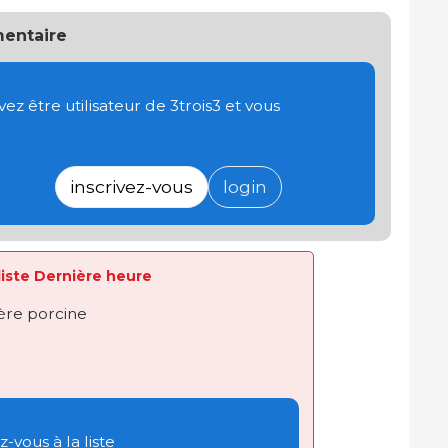
entaire
 être utilisateur de 3trois3 et vous
inscrivez-vous
login
 liste Dernière heure
ière porcine
-vous à la liste