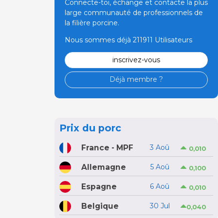
Connecte-toi, échange et contacte la plus
large communauté de professionnels de
la filière porcine.
Nous sommes déjà 211911 Utilisateurs
inscrivez-vous
Déjà membre ?
Prix du porc
France - MPF
3 Aoû
0,010
Allemagne
5 Aoû
0,100
Espagne
6 Aoû
0,010
Belgique
30 Jul
0,040