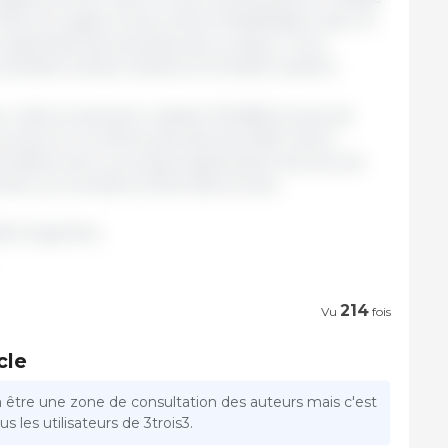
ne et a signé le document d'habilitation avec le
on générale des douanes de ce pays, Li Guo,
es sociétés Campo Austral et Pompéi à opérer.
e, cette production a atteint 310.893 tonnes de
lus que sur la même période de 2018. Cela a
portations de ce produit augmentent de plus de
ière, se montant à 9.524 des tonnes.
SA/ Argentine.
214
Vu
fois
cle
a être une zone de consultation des auteurs mais c'est
s les utilisateurs de 3trois3.