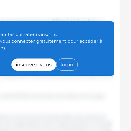
e du gouvernement, Luis Miguel Etchevehere, a
ice-président du Service National de la Santé et
 (Senasa), Guillermo Rossi, et le président de la
 les utilisateurs inscrits.
 Paladini, sur les installations de la société de
t vous connecter gratuitement pour accéder à
premier envoi argentin vers la Chine, de 10
om.
et 22 tonnes de viande de porc, au cours de la
inscrivez-vous
login
 réfrigérateur a été annoncé par le président de la
 total 18 000 tonnes de ce produit vers le pays
gnature du protocole d'exportation de viande de
re de négociations entre l’agroindustrie, le Senasa
angères et du Culte. En avril, Etchevehere a réalisé