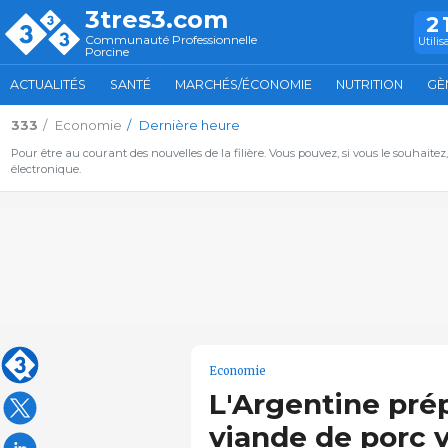
3tres3.com
2
Communauté Professionnelle
Utilis
Porcine
ACTUALITÉS
SANTÉ
MARCHÉS/ÉCONOMIE
NUTRITION
GÈ
333
Economie
Dernière heure
Pour être au courant des nouvelles de la filière. Vous pouvez, si vous le souhaitez
électronique.
Economie
L'Argentine pré
viande de porc v