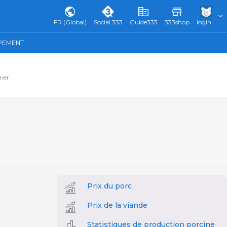
FR (Global)
Social 333
Guide333
333shop
login
IPEMENT
rier
Prix du porc
Prix de la viande
Statistiques de production porcine