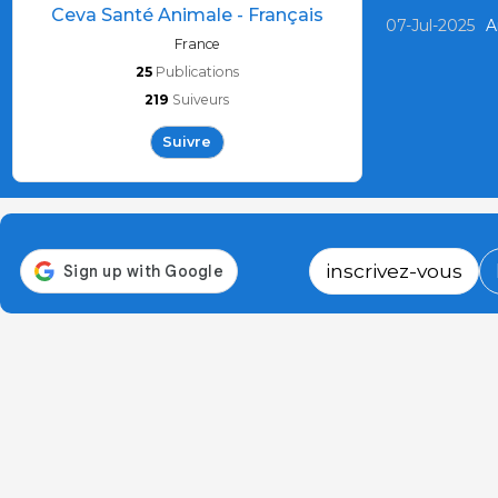
Ceva Santé Animale - Français
07-Jul-2025
A
France
25
Publications
219
Suiveurs
Suivre
inscrivez-vous