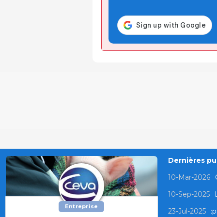
Dernières pub
10-Mar-2026
10-Sep-2025
Entreprise
23-Jul-2025
:p