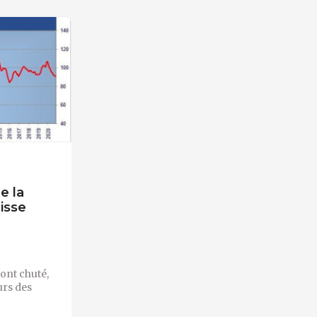
e la
isse
 ont chuté
,
urs des