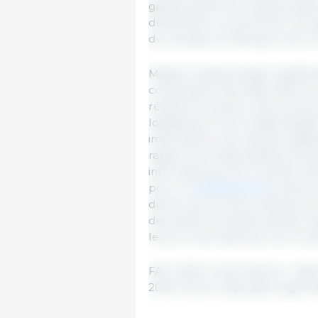
grande partie de l'augmentati
devrait être couverte par les e
du Canada, du Mexique, de la 
Malgré l'augmentation significa
combinaison des difficultés é
réduite du secteur des service
logistiques et de la disponibili
importateurs de viande a affai
rapport aux disponibilités d'ex
internationaux de la viande cet
pour la
viande porcine
, suivie 
donné que les perturbations du
demande de viande devrait rest
les prix internationaux de la vi
FAO. 2020. Food Outlook - Bi
2020. Rome. https://doi.org/10