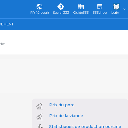
FR (Global)
Social 333
Guide333
333shop
login
IPEMENT
rier
Prix du porc
Prix de la viande
Statistiques de production porcine