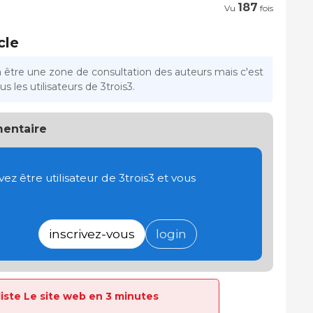
187
Vu
fois
cle
a être une zone de consultation des auteurs mais c'est
s les utilisateurs de 3trois3.
entaire
 être utilisateur de 3trois3 et vous
inscrivez-vous
login
 liste Le site web en 3 minutes