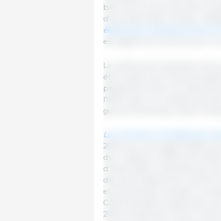
bien qu'à un peu plus de la moi
d'une demande robuste, reflé
élevés de la viande porcine en 
est également prévue pour la 
Le rythme de l'expansion de la 
été modéré par les perturbatio
pandémie et par les restrictio
l'offre dans un contexte de de
gouvernementaux visant l'indus
Le commerce mondial de la vian
2020, soit une augmentation de
de croissance nettement inférieu
d'importation imposées par de 
des perturbations du marché 
et la profonde récession mondi
Chine devraient augmenter de 44
2019, et absorber environ 30 