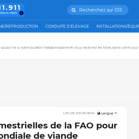
11.911
Recherchez sur 333
ateurs réels
NE/REPRODUCTION
CONDUITE D'ÉLEVAGE
INSTALLATIONS/ÉQU
, souscrire à notre bulletin hebdomadaire et vous recevrez les titres dans votre cour
Lire cet article dans:
Langue
mestrielles de la FAO pour
ondiale de viande