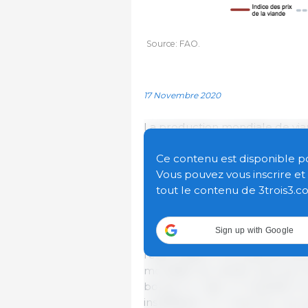
Source: FAO.
17 Novembre 2020
La production mondiale de vian
tonnes (équivalent poids carcas
précédente
, une prévision net
Ce contenu est disponible pour
envisagé, mais qui marque né
Vous pouvez vous inscrire e
baisse.
tout le contenu de 3trois3.c
La
baisse attendue de la produ
Sign up with Google
surtout en Chine, due à l'impac
responsable d'une grande part
mondiale de viande, ainsi que 
bovine en Inde, en Australie et 
insuffisante. En revanche, la p