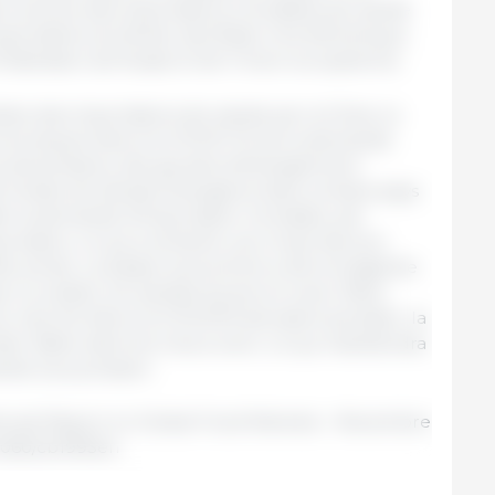
on prévue des importations mondiales de viande
xportations du Brésil, des États-Unis d'Amérique,
Fédération de Russie et de l'Union européenne.
tive des importations de viande par la Chine, la
conomiques liées à la COVID-19, de la demande
s alimentaires, des goulets d'étranglement
té limitée de devises étrangères dans certains pays
bli la demande d'importation mondiale, par
portation, ce qui a entraîné une chute des prix
te année. La baisse la plus forte a été enregistrée
par la volaille, les viandes bovine et ovine. Étant
 marché liées à la COVID19 devraient persister, la
er faible dans les mois à venir, ce qui maintiendra
ande sous pression.
annual Report on Global Food Markets – Novembre
.4060/cb1993en