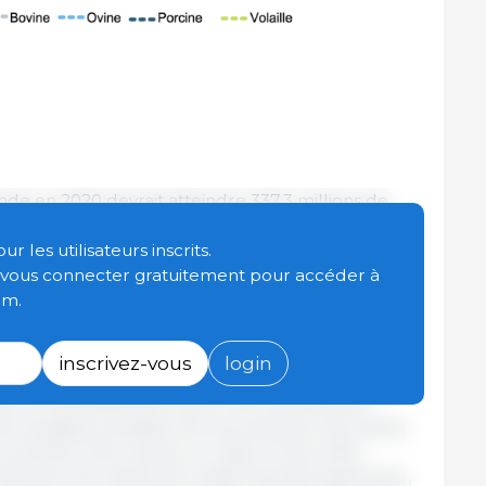
de en 2020 devrait atteindre 337,3 millions de
se), soit une
baisse de 0,5 % par rapport à l'année
tement moins pessimiste que ce qui avait été
 les utilisateurs inscrits.
anmoins une deuxième année consécutive de
t vous connecter gratuitement pour accéder à
om.
ction de viande porcine
, principalement en Asie et
inscrivez-vous
login
t continu de la peste porcine africaine, est
ie du ralentissement prévu de la production
de la baisse probable de la production de viande
au Brésil, entre autres, en raison d'une offre
roduction de viande de volaille devrait augmenter,