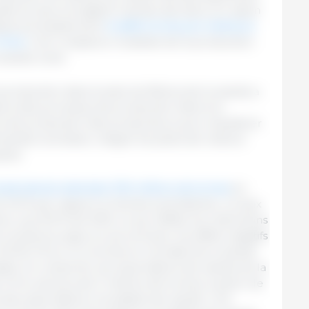
tié du taux enregistré l'année dernière, en raison
tant principalement
le déficit et les prix intérieurs
Chine
. Une croissance modeste de la production
viande ovine.
production dans toutes les filières de la viande a
ns des processus de production liées à la
ns de production des producteurs pour équilibrer
mande incertaine, malgré les plans de relance
trie.
de devrait atteindre 37,6 millions de tonnes
en
 3,9 % par rapport à l'année précédente, un taux
r aux 6,9 % de 2019, ce qui reflète les restrictions
nombreux pays, en accord avec les effets négatifs
COVID-19 sur le commerce mondial de la viande
ale. En revanche, les importations de viande de la
 %, soit plus de 3 millions de tonnes, à partir de
% des exportations mondiales de viande. Une