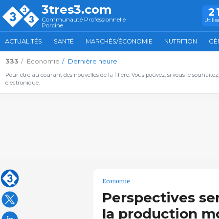
3tres3.com
2
Communauté Professionnelle
Utilis
Porcine
ACTUALITÉS
SANTÉ
MARCHÉS/ÉCONOMIE
NUTRITION
GÈ
333
Economie
Dernière heure
Pour être au courant des nouvelles de la filière. Vous pouvez, si vous le souhaitez
électronique.
Economie
Perspectives se
la production m