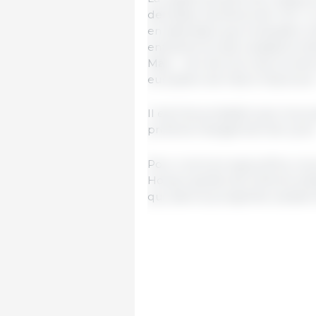
des États membres de l’UE. Il n
en attendant que la situation s
entraîneront des cessations d’
Mais… rien de tout cela ne sera
européen est mise à l’épreuve
Il est très probable que nous s
profond changement de cycle
Pour conclure aujourd’hui, nou
Horace (poète de la Rome antiqu
qui, dans la prospérité, serai