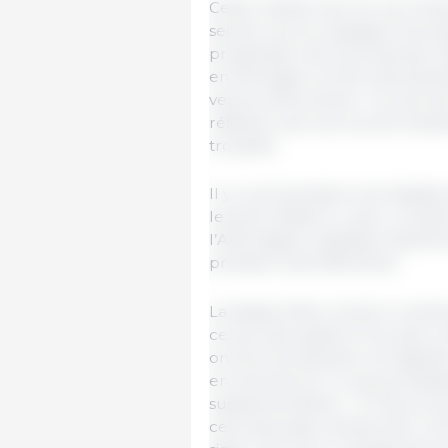
Cette manière de voir les choses
secteur porcin espagnol est auj
progression de la production 
en témoigne, et elle s’est dév
venons d’énumérer. Ce sont de 
réflexion soit une touche d’op
troublés.
Il y a une semaine, tout laissai
le point d’atterrir, avec un pla
l’Allemagne a abaissé inopiném
prévision s’est effondrée.
La baisse d’hier (moins 4 cent
ce qui s’est passé en Europe c
ont pris les devants, ont signa
en sommes là. Il y aura proba
supplémentaires… À l’heure act
celui des pays mentionnés. Une