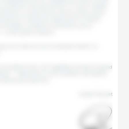
’y a d’autre choix que de tenir le coup et résister
’améliore. À moyen terme, des prix aussi ruineux
activité et le marché se régulera de lui-même.
 immédiat. La résilience du secteur porcin
 — et de quelle manière !
oyons en train de vivre et d’expérimenter un
.
s souhaitons citer une magnifique phrase du grand
e) : « l’adversité a le don d’éveiller des talents
ent demeurés endormis ».
Guillem Burset