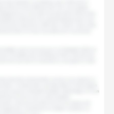
 s’est traduite, en pratique, par le fait que le
ourd’hui le plus efficace de l’UE. L’incroyable
espagnole au cours des trois dernières décennies
eloppée portée par les caractéristiques que nous
bonnes cartes pour affronter l’avenir. Que cette
timisme face à ce qui nous attend en ces temps
t présager que le prix du porc en Espagne était sur
ncher prévisible de 1,35 €/kg vif. Mercredi dernier,
ent son prix de 10 centimes en carcasse et cette
imes) doit être interprétée comme une réaction à
entrale : le Danemark, les Pays-Bas et l’Allemagne
lé que les porcs devaient baisser davantage, et nous
blement encore une ou deux baisses
uelle, notre prix se situe encore au-dessus de
 baisse de 4 centimes à ce stade constitue un