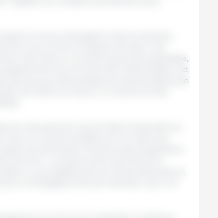
ter l’addition en rendant la production plus
ncipal et le plus redoutable à l’heure actuelle,
 d’un euro le kilo vif. Depuis l’Europe, il est
 tels coûts. Dans un monde toujours plus globalisé,
 pratiquement tous les marchés. Cette situation est
tténuée que par des politiques protectionnistes que
écider de mettre en œuvre. Le cas de la Chine
icatif.
 dévorer des parts de marché dans l’ensemble du
e retour en arrière possible et il ne reste qu’à
es pays sud-américains montrent des progressions
on porcine : nul doute qu’ils chercheront à
ation, ce qui signifie que les choses deviendront,
les pour les Espagnols (et, par extension, pour les
pagnole se trouve, pour l’essentiel, à l’intérieur