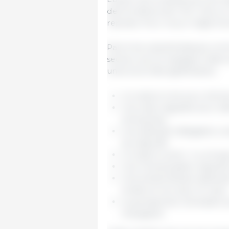
des frontières de l’UE. C’est 
reprises. Pour nous, il s’agit d’
Parmi les caractéristiques co
secteur porcin espagnol (dans
unes tout à fait significatives :
Un instinct inné pour élimin
Une vision aiguisée pour dé
entreprises.
Une attitude infatigable con
les objectifs.
Un esprit ouvert : il y a t
Une remarquable capacité 
Une extraordinaire aptitud
la tête et non avec le cœur
La perspective nécessaire
changeant.