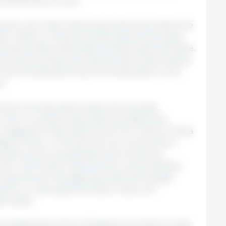
rofond est en cours.
orter vers l’Asie relève aujourd’hui de la tâche de
nde. L’offre en vif est très importante et les poids
nt des niveaux historiques semaine après semaine.
ont très nombreux et parviennent à des niveaux
 est très délicate et aucune amélioration ne se
r.
ement vers des poids moyens de carcasse
 connu. Le poids moyen après les fêtes sera
a dispersion des poids au sein d’un même lot fera
ssant 115 kg… D’un point de vue commercial, il
pièces sont trop grandes et les clients les
rter une solution. Assurément, le seul antidote
s rigoureux en élevage des poids vifs chargés.
sente un coût supplémentaire, mais nous
ernative.
e et angoissante, tant en Espagne que dans le reste