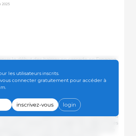
n 2025
epuis le début des baisses en cascade en Espagne,
ix est désormais passé sous le coût de production.
es États membres de l’UE (à l’exception, bien
 les utilisateurs inscrits.
t vous connecter gratuitement pour accéder à
tuation de marché critique à l’échelle de toute
om.
 choses puissent changer avant février prochain. De
annoncent pour les éleveurs.
inscrivez-vous
login
ent quant à la viabilité de certaines exploitations
 L’UE est la championne mondiale des règles et des
vité porcine et, à la fin, tant de contraintes et de