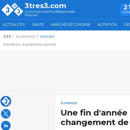
3tres3.com
2
Communauté Professionnelle
Utilis
Porcine
ACTUALITÉS
SANTÉ
MARCHÉS/ÉCONOMIE
NUTRITION
GÈ
333
Economie
Articles
Articles sur la production porcine
Economie
Une fin d'année
changement de 