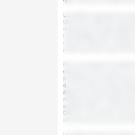
signe clair qu’un changement p
Les abattoirs expliquent qu’exp
titans, tant la difficulté est gra
moyens des carcasses atteigne
Les abattages hebdomadaires s
rarement observés. La situation
profile avant bien avancé févrie
Nous nous dirigeons inévitabl
supérieurs à tout ce que l’on a
probablement de 98 à 99 kg. L
qu’il y aura des carcasses dépa
s’agit d’un problème grave (les 
refusent) auquel il faudra appo
possible serait un contrôle plu
Effectuer une sélection repré
n’entrevoyons aucune autre alt
La réalité actuelle est critiqu