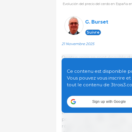
Evolución del precio del cerdo en España e
G. Burset
Suivre
21 Novembre 2025
Quatre mois se sont écoulés d
ce qui n’est pas peu dir. Le pr
C’est un fait avéré dans tous l
Ce contenu est disponible pour
connue, de l’Italie).
Vous pouvez vous inscrire e
Nous nous trouvons dans une si
tout le contenu de 3trois3.c
l’Union. Rien n’indique que les
longues semaines négatives s’
Sign up with Google
De nombreux interrogants s’ouvr
porcines dans différents pays.
réglementations encadrant l’acti