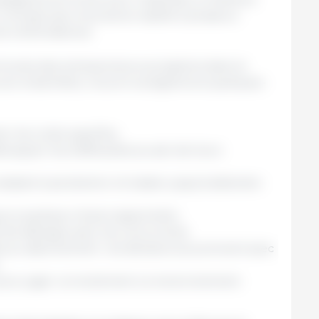
un concept que nous avons répété à plusieurs
une vérité absolue.
mmunes des entrepreneurs prospères dans le
 son ensemble), nous en soulignerions quelques-
er les coûts superflus.
busquer les inefficacités au sein de leurs
sistant à persévérer et insister jusqu’à atteindre
oujours quelque chose à apprendre.
de dialogue avec les concurrents.
e au raisonnement ; les décisions se prennent avec
.
 pour juger correctement un environnement