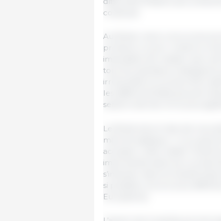
difficultés finissent par présen
coûteuse.
Au Brésil, notre concurrent pri
produire un porc revient à moins
impossible de rivaliser avec de
tous les opérateurs atteignent
irréversible et ne peut être a
les différents États peuvent d
serait le dernier et le plus signif
Le Brésil est en train de nous
marché asiatique ; il n’y a pas d
accepter cette réalité. D’autr
importantes dans leur producti
s’imposer dans la Grande Export
si possible, encore plus diffici
Européens).
L’avenir de la viande porcine es