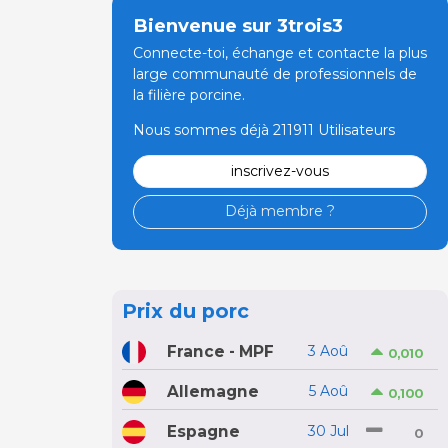
Bienvenue sur 3trois3
Connecte-toi, échange et contacte la plus
large communauté de professionnels de
la filière porcine.
Nous sommes déjà 211911 Utilisateurs
inscrivez-vous
Déjà membre ?
Prix du porc
France - MPF
3 Aoû
0,010
Allemagne
5 Aoû
0,100
Espagne
30 Jul
0