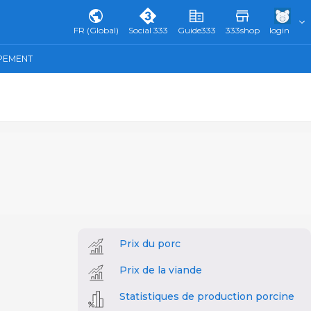
FR (Global)
Social 333
Guide333
333shop
login
IPEMENT
Prix du porc
Prix de la viande
Statistiques de production porcine