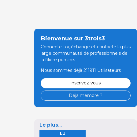
Bienvenue sur 3trois3
Connecte-toi, échange et contacte la plus
large communauté de professionnels de
la filière porcine.
Nous sommes déjà 211911 Utilisateurs
inscrivez-vous
Déjà membre ?
Le plus...
LU