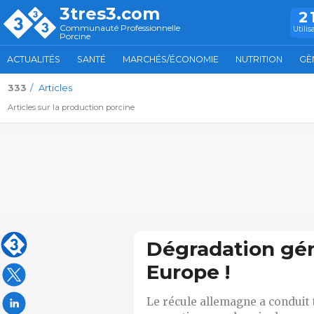
3tres3.com
2
Communauté Professionnelle
Utilis
Porcine
ACTUALITÉS
SANTÉ
MARCHÉS/ÉCONOMIE
NUTRITION
GÈ
333
Articles
Articles sur la production porcine
Dégradation gén
Europe !
Le récule allemagne a conduit 