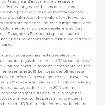
omporté au mois d’août malgré une saison
 la fin des congés a réduit les besoins des
e semble pas revenir sérieusement aux achats,
us-produits restent bien valorisés et les ventes
rs chinois ont entrepris une série d’inspections des
abattoirs espagnols ont été déréférencés. (Ces
ue l’Espagne en Europe puisque un abattoir
rencé et des inspections sont à venir sur le territoire
maines).
 poursuit sa baisse mais reste très élevé par
s. Les abattages de la semaine 34 se sont élevés à
s du volume abattu la semaine précédente mais en
 même semaine 2019. Le niveau des offres reste
e saisonnière. Cela est à mettre en lien avec les
n 2020 qui s’étaient élevés à 3,3 millions de têtes,
ns. Les abattages de truies en 2021 sont moins
t cependant supérieurs de 8,2% à la moyenne
port du 1er juin sur les porcs a montré que le
 baisse de 1,5 % et que les intentions de mise bas