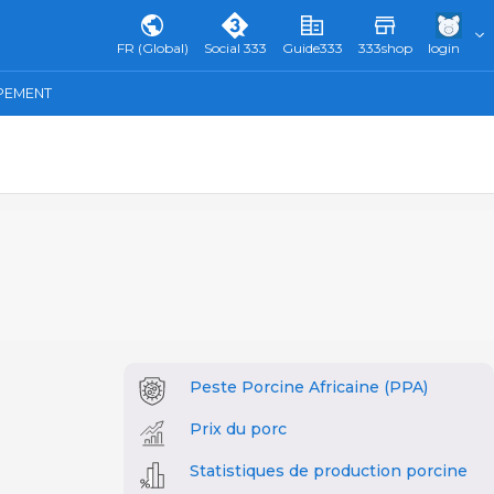
FR (Global)
Social 333
Guide333
333shop
login
IPEMENT
Peste Porcine Africaine (PPA)
Prix du porc
Statistiques de production porcine