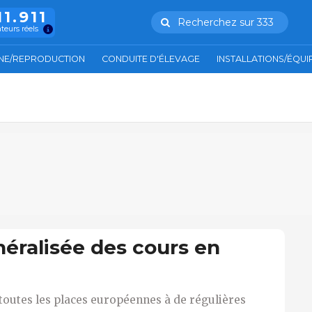
11.911
Recherchez sur 333
ateurs réels
NE/REPRODUCTION
CONDUITE D'ÉLEVAGE
INSTALLATIONS/ÉQU
éralisée des cours en
toutes les places européennes à de régulières