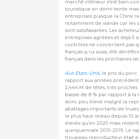
marché intérieur s’est bien c
touristique en demi-teinte mais
entreprises puisque la Chine n
notamment de viande car les so
sont satisfaisantes. Les acheteu
entreprises agréées et déjà 5 
contrôles ne concernent pas q
français a, lui aussi, été déréfé
français dans les prochaines se
Aux Etats-Unis
, le prix du porc
rapport aux années précédente
2,444 M de têtes, très proche
baisse de 8 % par rapport à la
donc peu élevé malgré la repris
abattages importants de truies e
le plus haut niveau depuis 10 a
élevés qu’en 2020 mais resten
quinquennale 2015-2019. Le rap
troupeau reproducteur était en