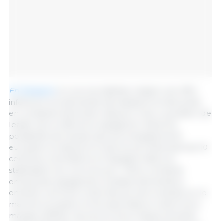
En Espagne
, le cours se stabilise malgré une offre
inférieure à la demande des abattoirs et des poids
en constante diminution depuis 2 mois. La position de
leader de la référence espagnole réduit les
possibilités de hausse sans accompagnement
européen et depuis la chute du prix allemand de 10
centimes, la tendance en Espagne était à la
stabilisation du cours du porc. Selon certaines
entreprises espagnoles, la baisse allemande a
entraîné une forte chute des prix de la viande sur le
marché européen et les exportateurs voient leurs
marges s'effriter de plus en plus chaque semaine.