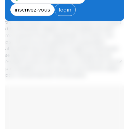
une commercialisation plus rapide des porcs. Mais,
sur le marché de la viande, les prix des pièces ont
inscrivez-vous
login
été également abaissés, avec des réductions parfois
très importantes, ce qui n’a pas amélioré les marges
des entreprises. Malgré tout, ces baisses de tarifs
n’ont pas permis de redynamiser les ventes. Une
part de plus en plus grande de la population
allemande est à présent en congés et la demande
se fait plus calme tandis que le championnat de
football touche à sa fin. Dans ce contexte de marché
plus équilibré, le cours du porc pourrait être stable
pour une période de 4 à 5 semaines.