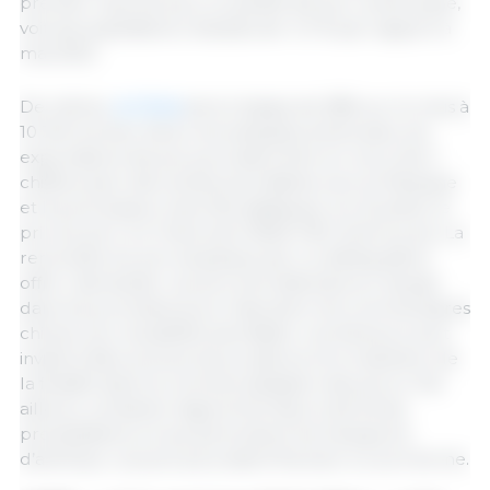
premier marché pour la viande de porc américaine,
voit ses expéditions réduites de -5,1 % par rapport à
mai 2023.
De même,
la Chine
est en baisse de 38% sur le mois à
10 304 tonnes. Selon les analystes américains, les
exportations de juin pourraient être en recul de 2
chiffres avec des ventes plus faibles vers le Mexique
et les principaux marchés asiatiques. Au 10 juillet, le
prix du porc en Chine est à 18,92 CNY (2,40 euros). La
remontée du prix s’explique par un déséquilibre
offre / demande. Les prix sont attendus en hausse
dans les prochains jours mais selon les commentaires
chinois, leur durabilité sera faible. Les éleveurs sont
invités à faire preuve de prudence et à maintenir de
la fluidité dans la commercialisation des porcs. Par
ailleurs, certaines régions font face à de fortes
précipitations ce qui perturbent les transports
d’animaux. Les prix pourraient fluctuer à court terme.