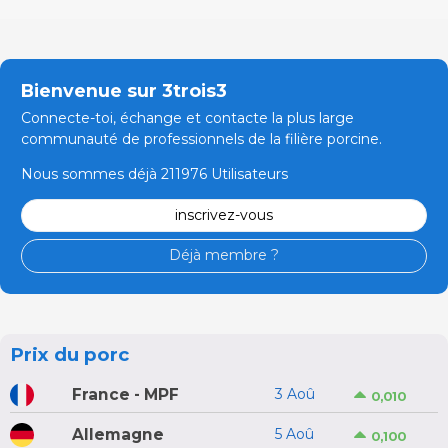
Bienvenue sur 3trois3
Connecte-toi, échange et contacte la plus large
communauté de professionnels de la filière porcine.
Nous sommes déjà 211976 Utilisateurs
inscrivez-vous
Déjà membre ?
Prix du porc
France - MPF
3 Aoû
0,010
Allemagne
5 Aoû
0,100