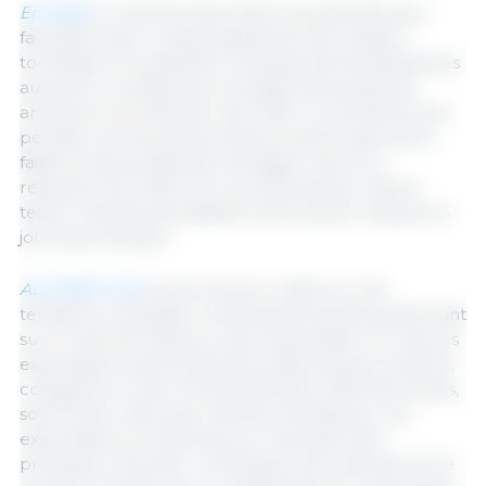
En Italie
, le marché entre dans une période plus
favorable avec le developpement de la saison
touristique. En parallèle, la hausse des températures
aura pour conséquence la baisse des poids des
animaux et la réduction de l’offre. Le problème qui
persiste comme partout ailleurs de Europe est la
faible se des achats des ménages. Face à la
réduction de l’offre et à une demande en demi-
teinte, l’activité des abattoirs est souvent réduite à 4
jours par semaine.
Aux Etats-Unis
, le prix du porc reste sur une
tendance à la baisse. La demande est décevante tant
sur le marché intérieur qu’à l’exportation. En mai, les
exportations américaines de viande de porc fraîche,
congelée et cuite ont été estimées à 199 492 tonnes,
soit 5 % de moins que l'année précédente. Les
exportations ont diminué sur la plupart des
principaux marchés : le Mexique, qui reste de loin le