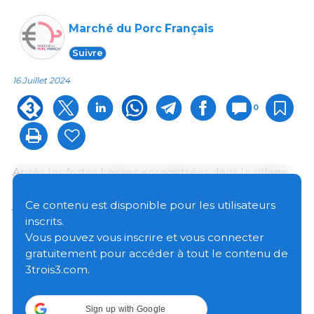
Marché du Porc Français
Suivre
16 Juillet 2024
0
Après les fortes baisses enregistrées dans le sillage
de la référence allemande la première semaine de
juillet, le calme est revenu sur les différents marchés
Ce contenu est disponible pour les utilisateurs
du porc vivant dans le nord de l’Europe qui ont
inscrits.
stabilisé leur prix. Au sud, la tendance est également
Vous pouvez vous inscrire et vous connecter
à la stabilisation des cours malgré des offres plus
gratuitement pour accéder à tout le contenu de
réduites.
3trois3.com.
En Allemagne
, la récente baisse de 10 cents a permis
Sign up with Google