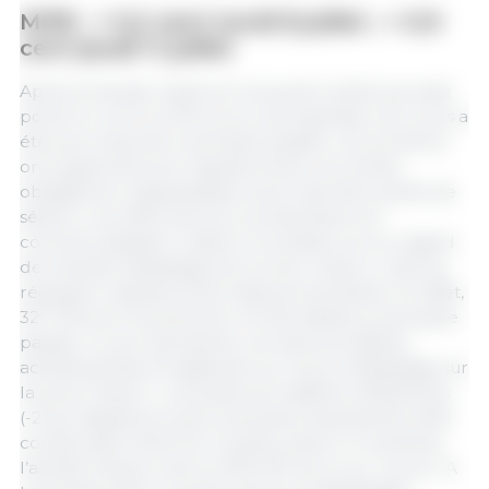
MPB : + 0,2 cent lundi 8 juillet ; + 0,9
cent jeudi 11 juillet
Après la hausse maximum du jeudi 4 juillet qui avait
porté le cours à 2,119 euros, la progression du cours a
été plus mesurée la semaine passée. Les enchères
ont augmenté plus régulièrement, les ventes
obligatoires n’apparaissant qu’en dernière partie de
séance. Les offres de porcs présentées à la
commercialisation restent convoitées car au regard
de l’activité d’abattage de la zone Uniporc, elles se
réduisent régulièrement depuis 6 semaines. En effet,
327 193 porcs seulement ont été abattus la semaine
passée, ce qui représente une des plus faibles
activités jamais enregistrées sur 5 jours d’abattage sur
la zone Uniporc. Les poids sont stables à 95,69 kilos
(-21 g). Rappelons que la semaine équivalente 2023
comportait le férié du 14 juillet, placé un vendredi ;
l’activité s’éleva t alors à 300 267 porcs sur 4 jours ! A