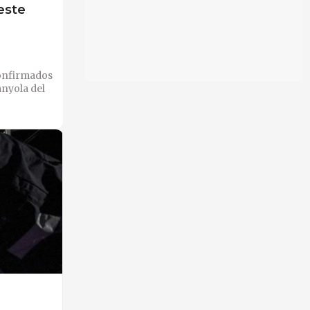
este
confirmados
anyola del