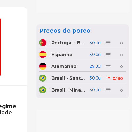
Preços do porco
Portugal - Bolsa do Porco do Montijo
30 Jul
0
Espanha
30 Jul
0
Alemanha
29 Jul
0
Brasil - Santa Catarina
30 Jul
0,130
Brasil - Minas Gerais
30 Jul
0
regime
idade