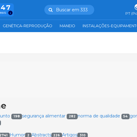
847
Buscar em 333
reais
PT (Po
GENÉTICA-REPRODUÇÃO
MANEIO
INSTALAÇÕES-EQUIPAMEN
ne
sunto
segurança alimentar
norma de qualidade
go
198
282
54
Humor
Abstracts
Artigos
2741
2
226
310