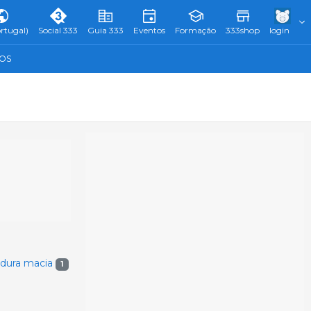
rtugal)
Social 333
Guia 333
Eventos
Formação
333shop
login
TOS
rdura macia
1