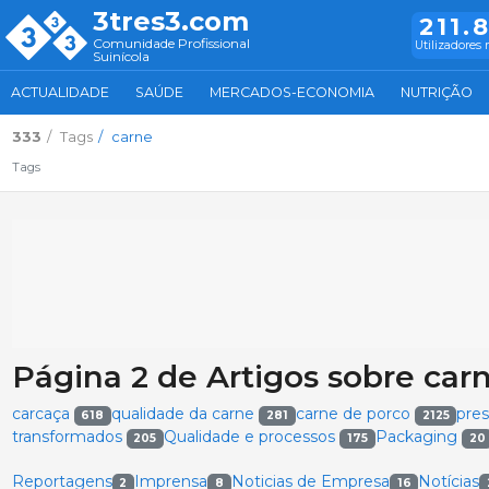
3tres3.com
211.
Comunidade Profissional
Utilizadores 
Suinícola
ACTUALIDADE
SAÚDE
MERCADOS-ECONOMIA
NUTRIÇÃO
333
Tags
carne
Tags
Página 2 de Artigos sobre car
carcaça
qualidade da carne
carne de porco
pre
618
281
2125
transformados
Qualidade e processos
Packaging
205
175
20
Reportagens
Imprensa
Noticias de Empresa
Notícias
2
8
16