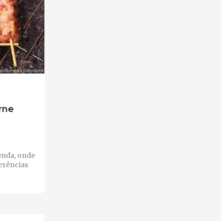
rne
enda, onde
erências