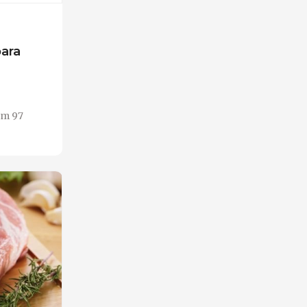
para
em 97