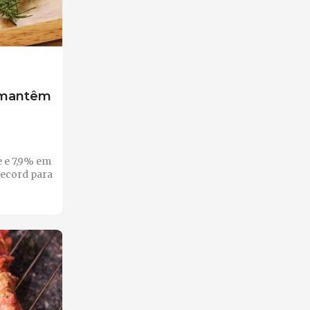
o mantêm
 e 7,9% em
record para