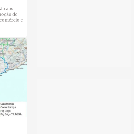
ão aos
moção do
 comércio e