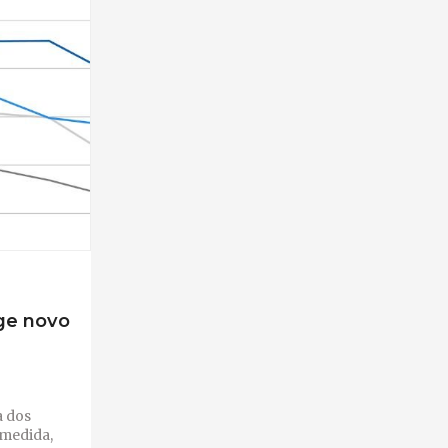
nge novo
a dos
 medida,