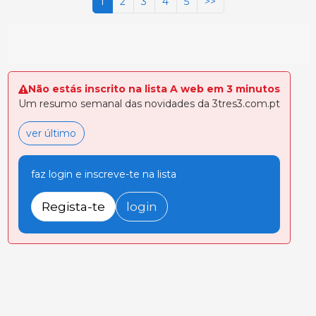
1
2
3
4
5
>>
Não estás inscrito na lista A web em 3 minutos
Um resumo semanal das novidades da 3tres3.com.pt
ver último
faz login e inscreve-te na lista
Regista-te
login