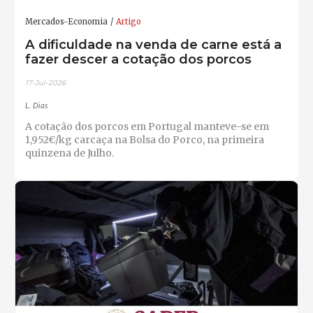
Mercados-Economia
Artigo
A dificuldade na venda de carne está a
fazer descer a cotação dos porcos
17-Jul-2026
L. Dias
A cotação dos porcos em Portugal manteve-se em
1,952€/kg carcaça na Bolsa do Porco, na primeira
quinzena de Julho.