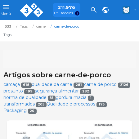
211.976
Utilizadores
Menú
333
Tags
carne
carne-de-porco
Tags
Artigos sobre carne-de-porco
carcaça
qualidade da carne
carne de porco
618
281
2126
presunto
segurança alimentar
199
282
norma de qualidade
gordura macia
55
1
transformados
Qualidade e processos
205
175
Packaging
20