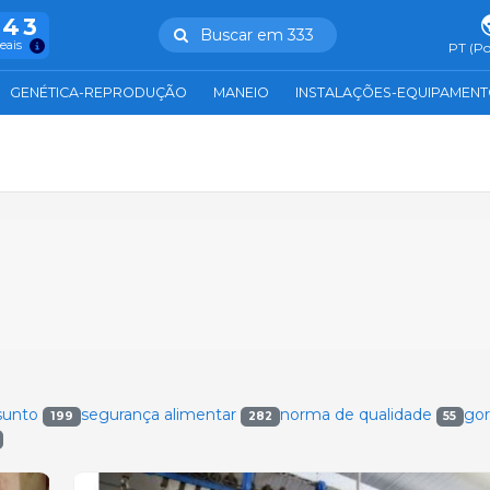
943
Buscar em 333
reais
PT (Po
GENÉTICA-REPRODUÇÃO
MANEIO
INSTALAÇÕES-EQUIPAMEN
sunto
segurança alimentar
norma de qualidade
go
199
282
55