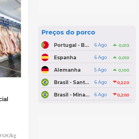
Preços do porco
Portugal - Bolsa do Porco do Montijo
6 Ago
0,013
Espanha
6 Ago
0,010
Alemanha
5 Ago
0,100
Brasil - Santa Catarina
6 Ago
0,220
Brasil - Minas Gerais
6 Ago
0,200
ial
,952€/kg