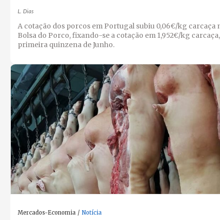
L. Dias
A cotação dos porcos em Portugal subiu 0,06€/kg carcaça 
Bolsa do Porco, fixando-se a cotação em 1,952€/kg carcaça,
primeira quinzena de Junho.
Mercados-Economia
Notícia