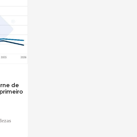
arne de
primeiro
dezas