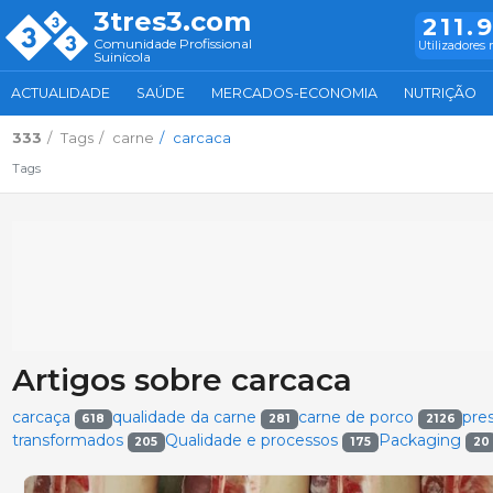
3tres3.com
211.
Comunidade Profissional
Utilizadores 
Suinícola
ACTUALIDADE
SAÚDE
MERCADOS-ECONOMIA
NUTRIÇÃO
333
Tags
carne
carcaca
Tags
Artigos sobre carcaca
carcaça
qualidade da carne
carne de porco
pre
618
281
2126
transformados
Qualidade e processos
Packaging
205
175
20