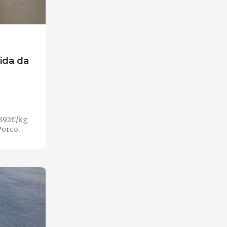
ida da
,892€/kg
Porco.