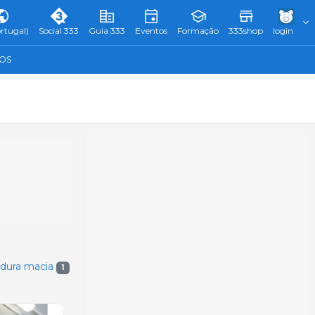
rtugal)
Social 333
Guia 333
Eventos
Formação
333shop
login
TOS
rdura macia
1