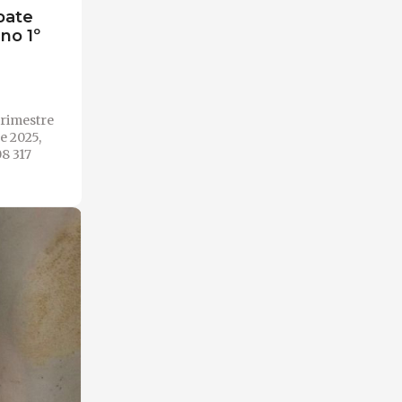
bate
no 1º
trimestre
 2025,
8 317