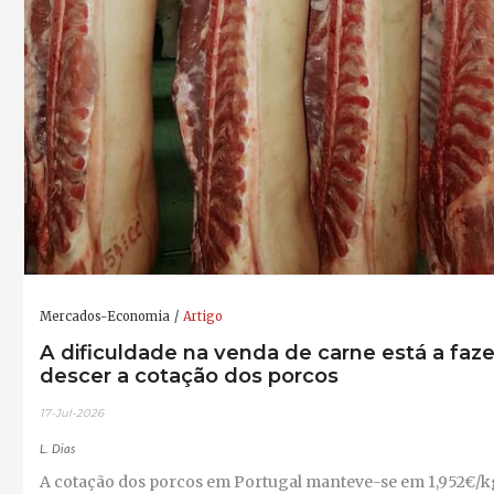
Mercados-Economia
Artigo
A dificuldade na venda de carne está a faze
descer a cotação dos porcos
17-Jul-2026
L. Dias
A cotação dos porcos em Portugal manteve-se em 1,952€/k