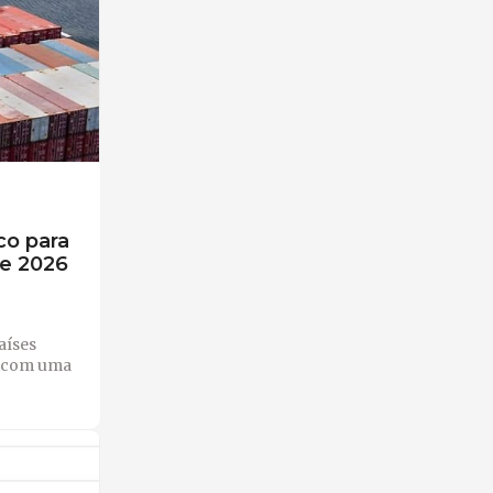
co para
de 2026
aíses
, com uma