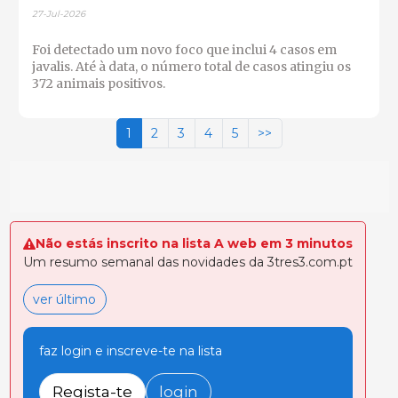
27-Jul-2026
Foi detectado um novo foco que inclui 4 casos em
javalis. Até à data, o número total de casos atingiu os
372 animais positivos.
1
2
3
4
5
>>
Não estás inscrito na lista A web em 3 minutos
Um resumo semanal das novidades da 3tres3.com.pt
ver último
faz login e inscreve-te na lista
Regista-te
login