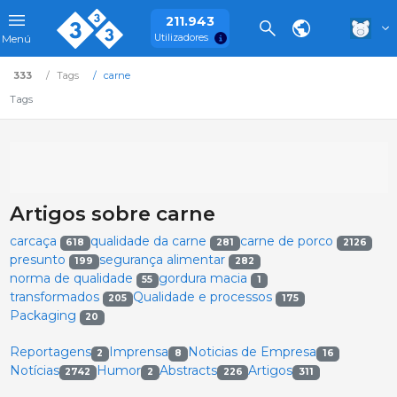
211.943
Utilizadores
Menú
333
Tags
carne
Tags
Artigos sobre carne
carcaça
qualidade da carne
carne de porco
618
281
2126
presunto
segurança alimentar
199
282
norma de qualidade
gordura macia
55
1
transformados
Qualidade e processos
205
175
Packaging
20
Reportagens
Imprensa
Noticias de Empresa
2
8
16
Notícias
Humor
Abstracts
Artigos
2742
2
226
311