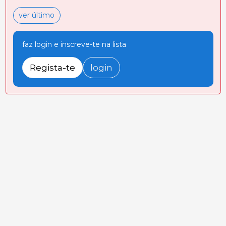
ver último
faz login e inscreve-te na lista
Regista-te
login