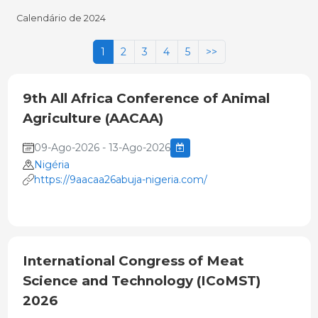
Calendário de 2024
1
2
3
4
5
>>
9th All Africa Conference of Animal
Agriculture (AACAA)
09-Ago-2026 - 13-Ago-2026
Nigéria
https://9aacaa26abuja-nigeria.com/
International Congress of Meat
Science and Technology (ICoMST)
2026